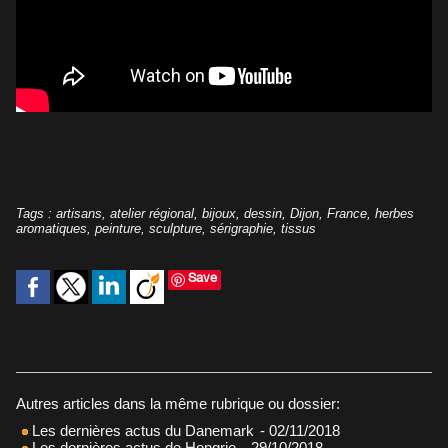
Tags
:
artisans
,
atelier régional
,
bijoux
,
dessin
,
Dijon
,
France
,
herbes
aromatiques
,
peinture
,
sculpture
,
sérigraphie
,
tissus
Save
Autres articles dans la même rubrique ou dossier:
Les dernières actus du Danemark
- 02/11/2018
Les dernières actus de Hongrie
- 29/10/2018