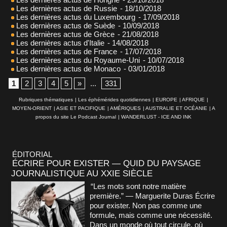
Les dernières actus de Russie
- 18/10/2018
Les dernières actus du Luxembourg
- 17/09/2018
Les dernières actus de Suède
- 10/09/2018
Les dernières actus de Grèce
- 21/08/2018
Les dernières actus d'Italie
- 14/08/2018
Les dernières actus de France
- 17/07/2018
Les dernières actus du Royaume-Uni
- 10/07/2018
Les dernières actus de Monaco
- 03/01/2018
1
2
3
4
5
»
...
331
Rubriques thématiques
|
Les éphémérides quotidiennes
|
EUROPE
|
AFRIQUE
|
MOYEN-ORIENT
|
ASIE ET PACIFIQUE
|
AMÉRIQUES
|
AUSTRALIE ET OCÉANIE
|
A
propos du site Le Podcast Journal
|
WANDERLUST - ICE AND INK
ÉDITORIAL
ÉCRIRE POUR EXISTER — QUID DU PAYSAGE
JOURNALISTIQUE AU XXIE SIÈCLE
“Les mots sont notre matière
première.” — Marguerite Duras Écrire
pour exister. Non pas comme une
formule, mais comme une nécessité.
Dans un monde où tout circule, où