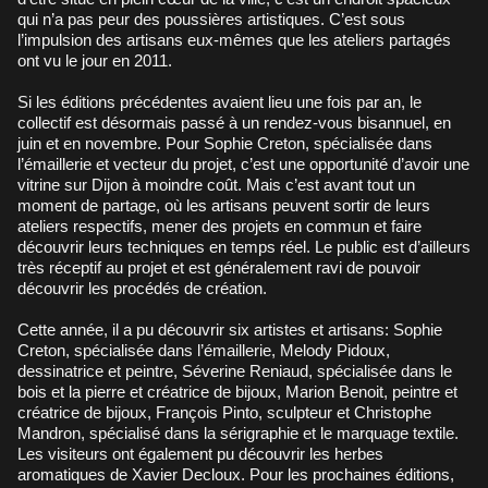
qui n’a pas peur des poussières artistiques. C’est sous
l’impulsion des artisans eux-mêmes que les ateliers partagés
ont vu le jour en 2011.
Si les éditions précédentes avaient lieu une fois par an, le
collectif est désormais passé à un rendez-vous bisannuel, en
juin et en novembre. Pour Sophie Creton, spécialisée dans
l’émaillerie et vecteur du projet, c’est une opportunité d’avoir une
vitrine sur Dijon à moindre coût. Mais c’est avant tout un
moment de partage, où les artisans peuvent sortir de leurs
ateliers respectifs, mener des projets en commun et faire
découvrir leurs techniques en temps réel. Le public est d’ailleurs
très réceptif au projet et est généralement ravi de pouvoir
découvrir les procédés de création.
Cette année, il a pu découvrir six artistes et artisans:
Sophie
Creton
, spécialisée dans l’émaillerie,
Melody Pidoux
,
dessinatrice et peintre, Séverine Reniaud, spécialisée dans le
bois et la pierre et créatrice de bijoux,
Marion Benoit
, peintre et
créatrice de bijoux, François Pinto, sculpteur et
Christophe
Mandron
, spécialisé dans la sérigraphie et le marquage textile.
Les visiteurs ont également pu découvrir les herbes
aromatiques de
Xavier Decloux
. Pour les prochaines éditions,