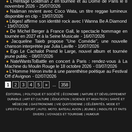
L'Héritage Goldman 2 en tournée et au Dôme de Paris le 8
novembre 2026
- 25/07/2026
Naâman revient avec Coco Wata, un titre reggae lumineux
disponible en clip
- 19/07/2026
Litiges! affirme son identité rock avec I Wanna Be A Diamond
- 19/07/2026
De Michel Berger à France Gall, le spectacle hommage en
tournée en 2027 et à la Seine Musicale
- 16/07/2026
Jacqueline Taieb propose "Une Comédie", une nouvelle
chanson interprétée par Julia Laville
- 10/07/2026
Ego Le Cachalot Prend le Large, nouvel album et tournée
jeune public
- 08/07/2026
NateWantsToBattle en concert à Paris : rendez-vous à La
Machine du Moulin Rouge le 18 octobre 2026
- 03/07/2026
L'Homme Héron invite à une parenthèse poétique au Festival
Off d'Avignon
- 02/07/2026
1
2
3
4
5
»
...
358
ÉDITORIAL
|
POLITIQUE ET SOCIÉTÉ
|
ÉCONOMIE
|
NATURE ET DÉVELOPPEMENT
DURABLE
|
ART ET CULTURE
|
ÉDUCATION
|
SCIENCE ET HIGH-TECH
|
SANTÉ ET
MÉDECINE
|
GASTRONOMIE
|
VIE QUOTIDIENNE
|
CÉLÉBRITÉS, MODE ET
LIFESTYLE
|
SPORT
|
AUTO, MOTO, BATEAU, AVION
|
JEUNES
|
INSOLITE ET FAITS
DIVERS
|
VOYAGES ET TOURISME
|
HUMOUR