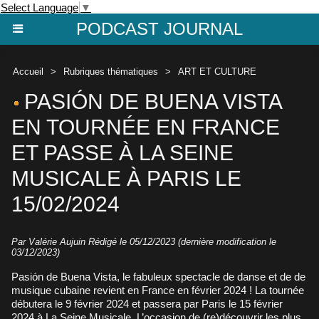
Select Language
▼
PODCAST JOURNAL
Accueil
>
Rubriques thématiques
>
ART ET CULTURE
PASIÓN DE BUENA VISTA
EN TOURNÉE EN FRANCE
ET PASSE À LA SEINE
MUSICALE À PARIS LE
15/02/2024
Par
Valérie Aujuin
Rédigé le 05/12/2023 (dernière modification le
03/12/2023)
Pasión de Buena Vista, le fabuleux spectacle de danse et de de
musique cubaine revient en France en février 2024 ! La tournée
débutera le 9 février 2024 et passera par Paris le 15 février
2024 à La Seine Musicale. L’occasion de (re)découvrir les plus