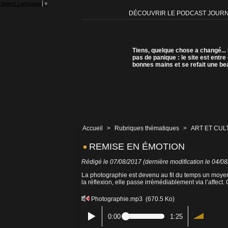
Select Language
▼
DÉCOUVRIR LE PODCAST JOUR
Tiens, quelque chose a changé...
pas de panique : le site est entre
bonnes mains et se refait une be
Accueil
>
Rubriques thématiques
>
ART ET CUL
REMISE EN ÉMOTION
Rédigé le 07/08/2017 (dernière modification le 04/0
La photographie est devenu au fil du temps un moyen
la réflexion, elle passe irrémédiablement via l’affect.
Photographie.mp3
(670.5 Ko)
0:00
1:25