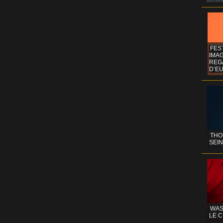
FES
IMA
REG
D’EU
THO
SEIN
WAS
LE C