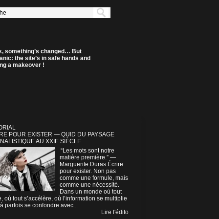
k, something’s changed… But
anic: the site’s in safe hands and
ting a makeover !
ORIAL
RE POUR EXISTER — QUID DU PAYSAGE
NALISTIQUE AU XXIE SIÈCLE
“Les mots sont notre
matière première.” —
Marguerite Duras Écrire
pour exister. Non pas
comme une formule, mais
comme une nécessité.
Dans un monde où tout
e, où tout s’accélère, où l’information se multiplie
à parfois se confondre avec...
Lire l'édito