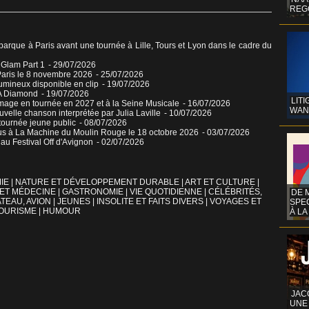
REG
que à Paris avant une tournée à Lille, Tours et Lyon dans le cadre du
o Glam Part 1
- 29/07/2026
aris le 8 novembre 2026
- 25/07/2026
umineux disponible en clip
- 19/07/2026
 A Diamond
- 19/07/2026
LITI
mage en tournée en 2027 et à la Seine Musicale
- 16/07/2026
WAN
elle chanson interprétée par Julia Laville
- 10/07/2026
tournée jeune public
- 08/07/2026
ous à La Machine du Moulin Rouge le 18 octobre 2026
- 03/07/2026
u Festival Off d'Avignon
- 02/07/2026
IE
|
NATURE ET DÉVELOPPEMENT DURABLE
|
ART ET CULTURE
|
 ET MÉDECINE
|
GASTRONOMIE
|
VIE QUOTIDIENNE
|
CÉLÉBRITÉS,
DE 
TEAU, AVION
|
JEUNES
|
INSOLITE ET FAITS DIVERS
|
VOYAGES ET
SPE
OURISME
|
HUMOUR
À LA
JAC
UNE