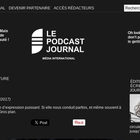
NAL
DEVENIR PARTENAIRE
ACCÈS RÉDACTEURS
 Mais
Oh loo
 de
don’t p
auté !
is get
TURE
ÉDIT
ÉCRI
JOUR
8/2017)
 d’expression puissant. Si elle nous conduit parfois, et même souvent à
 Gros plan.
circul
jusqu’