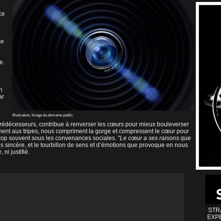
 ce
se
e.
on
ar
Illustration. Image du domaine public
 prédécesseurs, contribue à renverser les cœurs pour mieux bouleverser
ennent aux tripes, nous compriment la gorge et compressent le cœur pour
it trop souvent sous les convenances sociales. "
Le cœur a ses raisons que
lus sincère, et le tourbillon de sens et d’émotions que provoque en nous
ni justifié.
STR
EXP