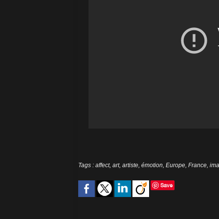
Tags
:
affect
,
art
,
artiste
,
émotion
,
Europe
,
France
,
im
Save