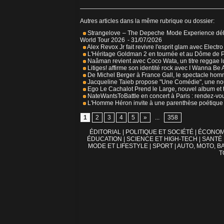
Autres articles dans la même rubrique ou dossier:
Strangelove – The Depeche Mode Experience débar
World Tour 2026
- 31/07/2026
Alex Revox Jr fait revivre l'esprit glam avec Electr
L'Héritage Goldman 2 en tournée et au Dôme de P
Naâman revient avec Coco Wata, un titre reggae l
Litiges! affirme son identité rock avec I Wanna Be
De Michel Berger à France Gall, le spectacle hom
Jacqueline Taieb propose "Une Comédie", une nouv
Ego Le Cachalot Prend le Large, nouvel album et 
NateWantsToBattle en concert à Paris : rendez-v
L'Homme Héron invite à une parenthèse poétique a
1
2
3
4
5
»
...
358
ÉDITORIAL
|
POLITIQUE ET SOCIÉTÉ
|
ÉCONOM
ÉDUCATION
|
SCIENCE ET HIGH-TECH
|
SANTÉ
MODE ET LIFESTYLE
|
SPORT
|
AUTO, MOTO, BA
T