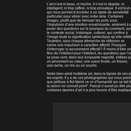
L’art n’est ni beau, ni moche. Il n’est ni stupide, ni
intelligent; ni trop raffiné, ni trop prosaïque. Il est tout
qui nous permet d’accéder à un stade de sensibilité
particulier pour vibrer avec notre âme. Certaines
images, plutôt que de hérisser les poils sous
l’impulsion d’une émotion envahissante, amènent à 
poser des questions sur le pourquoi du comment, sur
le contexte social, historique, culturel, qui confère à
l’image toute la signification symbolique qu’elle reflèt
Toutefois, sous chaque démarche de réflexion se
cache une impulsion à caractère affectif. Pourquoi
s'interroger si aucunement affecté? À moins d’être un
féru de l’intellect pour l’intellect, les questions que l’
se pose sont, dans leur écrasante majorité, initiées p
un pincement au cœur, une sueur froide, un frisson,
une larme, un rire ou un sourire.
Notre bien-aimé huitième art, dans la lignée de ses
les esprits. Il y a de ces photographies qui nous pr
que jaillisse à flot libéré ce cri d’humanité qui se ta
la raison ne connaît point
". Pascal n’aurait pu être p
certaines œuvres d’art n’a plus besoin d’être expliqué, 