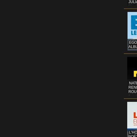
JULI
EGO
ALB
NAT
REN
ROU
L'H
POÉT