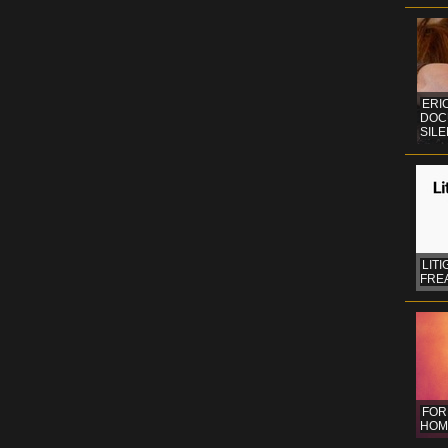
ERI
DOC
SIL
LITI
FREA
FOR
HOM