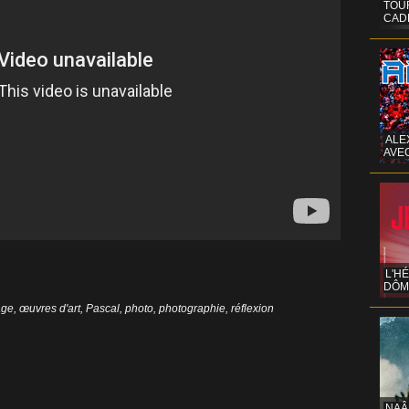
TOUR
CAD
ALE
AVE
L'H
DÔM
age
,
œuvres d'art
,
Pascal
,
photo
,
photographie
,
réflexion
NAÂ