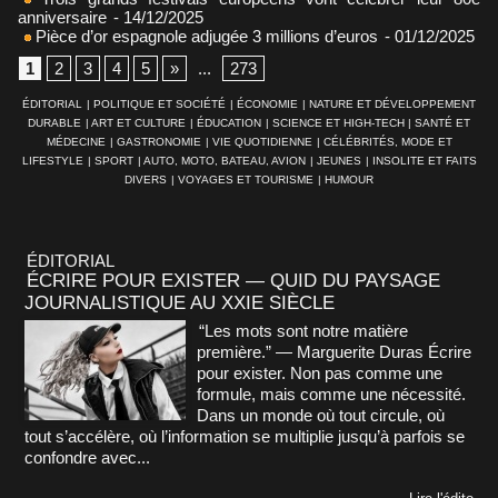
anniversaire
- 14/12/2025
Pièce d’or espagnole adjugée 3 millions d’euros
- 01/12/2025
1
2
3
4
5
»
...
273
ÉDITORIAL
|
POLITIQUE ET SOCIÉTÉ
|
ÉCONOMIE
|
NATURE ET DÉVELOPPEMENT
DURABLE
|
ART ET CULTURE
|
ÉDUCATION
|
SCIENCE ET HIGH-TECH
|
SANTÉ ET
MÉDECINE
|
GASTRONOMIE
|
VIE QUOTIDIENNE
|
CÉLÉBRITÉS, MODE ET
LIFESTYLE
|
SPORT
|
AUTO, MOTO, BATEAU, AVION
|
JEUNES
|
INSOLITE ET FAITS
DIVERS
|
VOYAGES ET TOURISME
|
HUMOUR
ÉDITORIAL
ÉCRIRE POUR EXISTER — QUID DU PAYSAGE
JOURNALISTIQUE AU XXIE SIÈCLE
“Les mots sont notre matière
première.” — Marguerite Duras Écrire
pour exister. Non pas comme une
formule, mais comme une nécessité.
Dans un monde où tout circule, où
tout s’accélère, où l’information se multiplie jusqu’à parfois se
confondre avec...