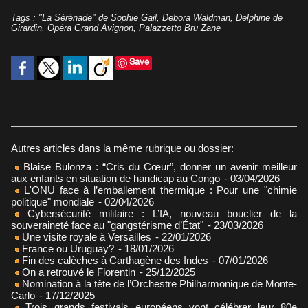
Tags
:
"La Sérénade" de Sophie Gail
,
Debora Waldman
,
Delphine de
Girardin
,
Opéra Grand Avignon
,
Palazzetto Bru Zane
Save
Autres articles dans la même rubrique ou dossier:
Blaise Bulonza : “Cris du Cœur”, donner un avenir meilleur
aux enfants en situation de handicap au Congo
- 03/04/2026
L'ONU face à l’emballement thermique : Pour une "chimie
politique" mondiale
- 02/04/2026
Cybersécurité militaire : L’IA, nouveau bouclier de la
souveraineté face au "gangstérisme d’État"
- 23/03/2026
Une visite royale à Versailles
- 22/01/2026
France ou Uruguay?
- 18/01/2026
Fin des calèches à Carthagène des Indes
- 07/01/2026
On a retrouvé le Florentin
- 25/12/2025
Nomination à la tête de l’Orchestre Philharmonique de Monte-
Carlo
- 17/12/2025
Trois grands festivals européens vont célébrer leur 80e