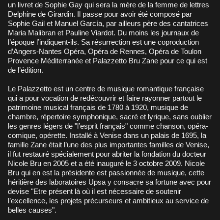
un livret de Sophie Gay qui sera la mère de la femme de lettres
Delphine de Girardin. Il passe pour avoir été composé par
Sophie Gail et Manuel García, par ailleurs père des cantatrices
Maria Malibran et Pauline Viardot. Du moins les journaux de
l’époque l’indiquent-ils. Sa résurrection est une coproduction
d’Angers-Nantes Opéra, Opéra de Rennes, Opéra de Toulon
Provence Méditerranée et Palazzetto Bru Zane pour ce qui est
de l’édition.
Le Palazzetto est un centre de musique romantique française
qui a pour vocation de redécouvrir et faire rayonner partout le
patrimoine musical français de 1780 à 1920, musique de
chambre, répertoire symphonique, sacré et lyrique, sans oublier
les genres légers de "l’esprit français" comme chanson, opéra-
comique, opérette. Installé à Venise dans un palais de 1695, la
famille Zane était l’une des plus importantes familles de Venise,
il fut restauré spécialement pour abriter la fondation du docteur
Nicole Bru en 2005 et a été inauguré le 3 octobre 2009. Nicole
Bru qui en est la présidente est passionnée de musique, cette
héritière des laboratoires Upsa y consacre sa fortune avec pour
devise "Etre présent là où il est nécessaire de soutenir
l’excellence, les projets précurseurs et ambitieux au service de
belles causes".