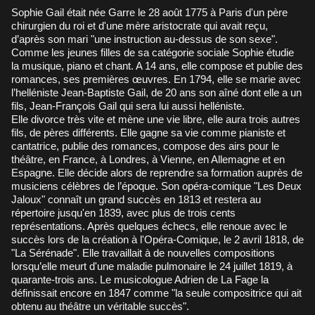
Sophie Gail était née Garre le 28 août 1775 à Paris d'un père
chirurgien du roi et d'une mère aristocrate qui avait reçu,
d’après son mari "une instruction au-dessus de son sexe".
Comme les jeunes filles de sa catégorie sociale Sophie étudie
la musique, piano et chant. A 14 ans, elle compose et publie des
romances, ses premières œuvres. En 1794, elle se marie avec
l’helléniste Jean-Baptiste Gail, de 20 ans son aîné dont elle a un
fils, Jean-François Gail qui sera lui aussi helléniste.
Elle divorce très vite et mène une vie libre, elle aura trois autres
fils, de pères différents. Elle gagne sa vie comme pianiste et
cantatrice, publie des romances, compose des airs pour le
théâtre, en France, à Londres, à Vienne, en Allemagne et en
Espagne. Elle décide alors de reprendre sa formation auprès de
musiciens célèbres de l’époque. Son opéra-comique "Les Deux
Jaloux" connaît un grand succès en 1813 et restera au
répertoire jusqu'en 1839, avec plus de trois cents
représentations. Après quelques échecs, elle renoue avec le
succès lors de la création à l'Opéra-Comique, le 2 avril 1818, de
"La Sérénade". Elle travaillait à de nouvelles compositions
lorsqu’elle meurt d'une maladie pulmonaire le 24 juillet 1819, à
quarante-trois ans. Le musicologue Adrien de La Fage la
définissait encore en 1847 comme "la seule compositrice qui ait
obtenu au théâtre un véritable succès".