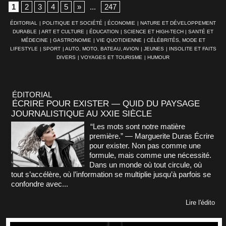
1
2
3
4
5
»
...
247
ÉDITORIAL
|
POLITIQUE ET SOCIÉTÉ
|
ÉCONOMIE
|
NATURE ET DÉVELOPPEMENT
DURABLE
|
ART ET CULTURE
|
ÉDUCATION
|
SCIENCE ET HIGH-TECH
|
SANTÉ ET
MÉDECINE
|
GASTRONOMIE
|
VIE QUOTIDIENNE
|
CÉLÉBRITÉS, MODE ET
LIFESTYLE
|
SPORT
|
AUTO, MOTO, BATEAU, AVION
|
JEUNES
|
INSOLITE ET FAITS
DIVERS
|
VOYAGES ET TOURISME
|
HUMOUR
ÉDITORIAL
ÉCRIRE POUR EXISTER — QUID DU PAYSAGE
JOURNALISTIQUE AU XXIE SIÈCLE
“Les mots sont notre matière
première.” — Marguerite Duras Écrire
pour exister. Non pas comme une
formule, mais comme une nécessité.
Dans un monde où tout circule, où
tout s’accélère, où l’information se multiplie jusqu’à parfois se
confondre avec...
Lire l'édito