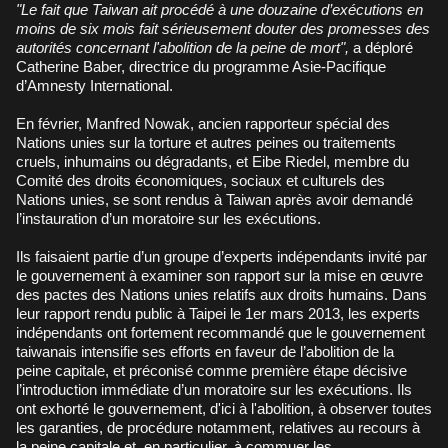
"Le fait que Taiwan ait procédé à une douzaine d’exécutions en
moins de six mois fait sérieusement douter des promesses des
autorités concernant l'abolition de la peine de mort",
a déploré
Catherine Baber, directrice du programme Asie-Pacifique
d’Amnesty International.
En février, Manfred Nowak, ancien rapporteur spécial des
Nations unies sur la torture et autres peines ou traitements
cruels, inhumains ou dégradants, et Eibe Riedel, membre du
Comité des droits économiques, sociaux et culturels des
Nations unies, se sont rendus à Taiwan après avoir demandé
l’instauration d’un moratoire sur les exécutions.
Ils faisaient partie d’un groupe d’experts indépendants invité par
le gouvernement à examiner son rapport sur la mise en œuvre
des pactes des Nations unies relatifs aux droits humains. Dans
leur rapport rendu public à Taipei le 1er mars 2013, les experts
indépendants ont fortement recommandé que le gouvernement
taiwanais intensifie ses efforts en faveur de l’abolition de la
peine capitale, et préconisé comme première étape décisive
l’introduction immédiate d’un moratoire sur les exécutions. Ils
ont exhorté le gouvernement, d'ici à l'abolition, à observer toutes
les garanties, de procédure notamment, relatives au recours à
la peine capitale et, en particulier, à commuer les