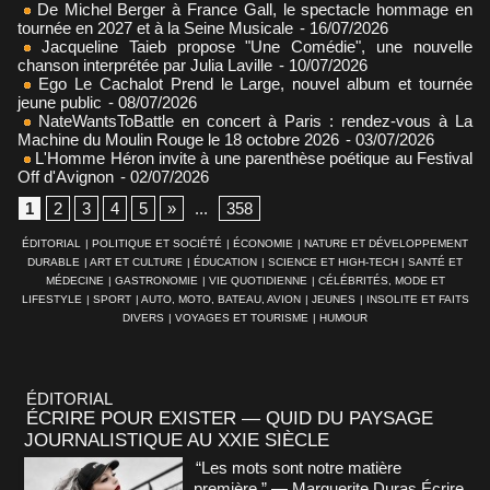
De Michel Berger à France Gall, le spectacle hommage en
tournée en 2027 et à la Seine Musicale
- 16/07/2026
Jacqueline Taieb propose "Une Comédie", une nouvelle
chanson interprétée par Julia Laville
- 10/07/2026
Ego Le Cachalot Prend le Large, nouvel album et tournée
jeune public
- 08/07/2026
NateWantsToBattle en concert à Paris : rendez-vous à La
Machine du Moulin Rouge le 18 octobre 2026
- 03/07/2026
L'Homme Héron invite à une parenthèse poétique au Festival
Off d'Avignon
- 02/07/2026
1
2
3
4
5
»
...
358
ÉDITORIAL
|
POLITIQUE ET SOCIÉTÉ
|
ÉCONOMIE
|
NATURE ET DÉVELOPPEMENT
DURABLE
|
ART ET CULTURE
|
ÉDUCATION
|
SCIENCE ET HIGH-TECH
|
SANTÉ ET
MÉDECINE
|
GASTRONOMIE
|
VIE QUOTIDIENNE
|
CÉLÉBRITÉS, MODE ET
LIFESTYLE
|
SPORT
|
AUTO, MOTO, BATEAU, AVION
|
JEUNES
|
INSOLITE ET FAITS
DIVERS
|
VOYAGES ET TOURISME
|
HUMOUR
ÉDITORIAL
ÉCRIRE POUR EXISTER — QUID DU PAYSAGE
JOURNALISTIQUE AU XXIE SIÈCLE
“Les mots sont notre matière
première.” — Marguerite Duras Écrire