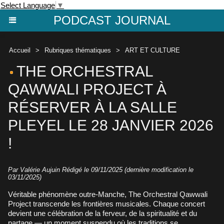
Select Language
▼
PODCAST JOURNAL
Accueil
>
Rubriques thématiques
>
ART ET CULTURE
THE ORCHESTRAL
QAWWALI PROJECT À
RÉSERVER À LA SALLE
PLEYEL LE 28 JANVIER 2026
!
Par
Valérie Aujuin
Rédigé le 09/11/2025 (dernière modification le
03/11/2025)
Véritable phénomène outre-Manche, The Orchestral Qawwali
Project transcende les frontières musicales. Chaque concert
devient une célébration de la ferveur, de la spiritualité et du
partage — un moment suspendu où les traditions se