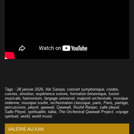
Tags
:
28 janvier 2026
,
Abi Sampa
,
concert symphonique
,
cordes
,
cuivres
,
émotion
,
expérience sonore
,
formation britannique
,
fusion
musicale
,
harmonium
,
langage universel
,
majesté orchestrale
,
musique
indienne
,
musique soufie
,
orchestration classique
,
paris
,
Paris
,
partage
,
percussions
,
pleyel
,
qawwali
,
Qawwali
,
Rushil Ranjan
,
salle pleyel
,
Salle Pleyel
,
spiritualité
,
tabla
,
The Orchestral Qawwali Project
,
voyage
spirituel
,
world
,
world music
VALÉRIE AUJUIN