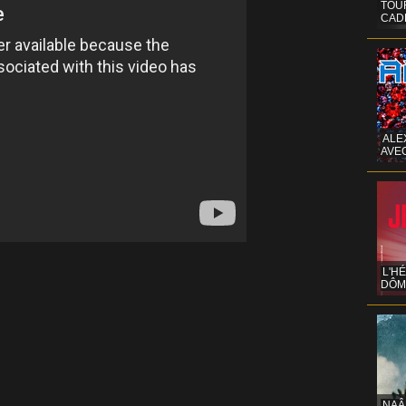
TOUR
CAD
ALE
AVE
L'H
DÔM
NAÂ