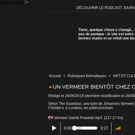
Select Language
▼
DÉCOUVRIR LE PODCAST JOUR
Tiens, quelque chose a changé...
pas de panique : le site est entre
bonnes mains et se refait une be
Accueil
>
Rubriques thématiques
>
ART ET CUL
UN VERMEER BIENTÔT CHEZ C
Rédigé le 26/06/2014 (dernière modification le 26/0
Selon The Guardian, une toile de Johannes Vermeer,
Christie’s, à Londres, en juillet prochain.
Vermeer Sainte Praxede.mp3
(217.27 Ko)
0:00
0:27