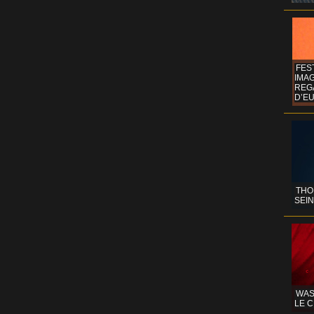
FES
IMA
REG
D’EU
THO
SEIN
WAS
LE C