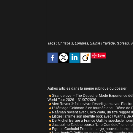
Tags
:
Christie’s
,
Londres
,
Sainte Praxède
,
tableau
,
v
Save
Autres articles dans la même rubrique ou dossier:
Strangelove – The Depeche Mode Experience débar
World Tour 2026
- 31/07/2026
Alex Revox Jr fait revivre l'esprit glam avec Electr
L'Héritage Goldman 2 en tournée et au Dôme de P
Naâman revient avec Coco Wata, un titre reggae l
Litiges! affirme son identité rock avec I Wanna Be
De Michel Berger à France Gall, le spectacle hom
Jacqueline Taieb propose "Une Comédie", une nouv
Ego Le Cachalot Prend le Large, nouvel album et 