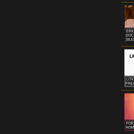
ERI
DOC
SIL
LITI
FREA
FOR
HOM