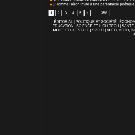
NateWantsToBattle en concert à Paris : rendez-v
L'Homme Héron invite à une parenthèse poétique a
1
2
3
4
5
»
...
358
ÉDITORIAL
|
POLITIQUE ET SOCIÉTÉ
|
ÉCONOM
ÉDUCATION
|
SCIENCE ET HIGH-TECH
|
SANTÉ
MODE ET LIFESTYLE
|
SPORT
|
AUTO, MOTO, BA
T