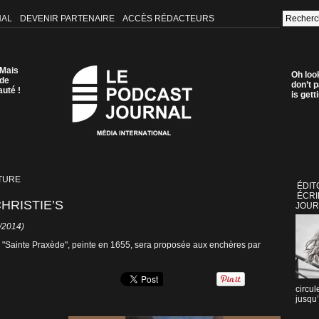
NAL
DEVENIR PARTENAIRE
ACCÈS RÉDACTEURS
 Mais
Oh loo
 de
don’t p
auté !
is get
TURE
ÉDIT
ÉCRI
HRISTIE’S
JOUR
6/2014)
 "Sainte Praxède", peinte en 1655, sera proposée aux enchères par
circul
jusqu’