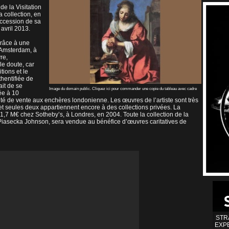
e la Visitation
 collection, en
uccession de sa
avril 2013.
grâce à une
’Amsterdam, à
re,
 le doute, car
tions et le
thentifiée de
ait de se
Image du domain public. Cliquez ici pour commander une copie du tableau avec cadre
ée à 10
iété de vente aux enchères londonienne. Les œuvres de l’artiste sont très
et seules deux appartiennent encore à des collections privées. La
,7 M€ chez Sotheby’s, à Londres, en 2004. Toute la collection de la
 Piasecka Johnson, sera vendue au bénéfice d’œuvres caritatives de
STR
EXP