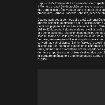
Depuis 1995, l’œuvre était exposée dans la chapelle d
à Monaco et avait été décrochée comme le reste de la
mai dernier, afin d'être vendue dans le cadre de la s
propriétaire, Barbara Piasecka Johnson, décédée en 
D'abord attribuée à Vermeer, elle a été authentifiée, 
analyse scientifique effectuée par le Rijksmuseum d
partir des pigments et des liants de la peinture. L'œuv
101,6×82,6, pourtant signée et datée, avait fait naître
elle semblait ne pas respecter totalement les composi
style du maître de Delft. C'est la plus vieille œuvre au
Vermeer, réalisée quand il avait vingt-trois ans et ven
convertir au catholicisme. "Sainte Praxède" est estim
millions d'euros, selon les experts de la célèbre soc
rares, moins d’une quarantaine ont été répertoriées, 
dernière proposée aux enchères s’est vendue pour 21
milliardaire américaine d’origine polonaise Barbara
l’Église.