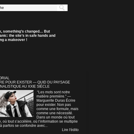
k, something’s changed… But
anic: the site’s in safe hands and
ting a makeover !
ORIAL
RE POUR EXISTER — QUID DU PAYSAGE
NALISTIQUE AU XXIE SIÈCLE
“Les mots sont notre
matière première.” —
Marguerite Duras Écrire
pour exister. Non pas
comme une formule, mais
comme une nécessité.
Dans un monde où tout
e, où tout s’accélère, où l’information se multiplie
à parfois se confondre avec...
Lire l'édito