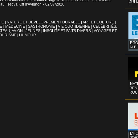
ous à La Machine du Moulin Rouge le 18 octobre 2026
- 03/07/2026
JULI
u Festival Off d'Avignon
- 02/07/2026
IE
|
NATURE ET DÉVELOPPEMENT DURABLE
|
ART ET CULTURE
|
 ET MÉDECINE
|
GASTRONOMIE
|
VIE QUOTIDIENNE
|
CÉLÉBRITÉS,
TEAU, AVION
|
JEUNES
|
INSOLITE ET FAITS DIVERS
|
VOYAGES ET
OURISME
|
HUMOUR
EGO
ALB
NAT
REN
ROU
L'H
POÉT