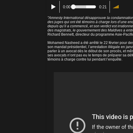
0:00
0:21
"Amnesty International désapprouve la condamnati
des juges qui ont été témoins à charge lors d’une en
depuis qu’il a commencé, et son verdict est irrationnel
des magistrats, le gouvernement des Maldives a entre
Richard Bennett, directeur du programme Asie-Pacifi
Mohamed Nasheed a été arrêté le 22 février pour des i
son mandat présidentiel, l’arrestation illégale en janv
parler à un avocat dès le début de son procès, et même
ses avocats n’ont pas eu le temps de préparer sa défe
témoins à charge contre lui pendant l’enquête.