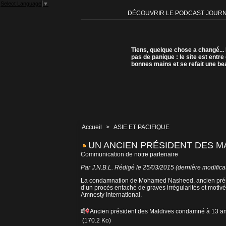
Select Language
▼
DÉCOUVRIR LE PODCAST JOUR
Tiens, quelque chose a changé...
pas de panique : le site est entre
bonnes mains et se refait une be
Accueil
>
ASIE ET PACIFIQUE
UN ANCIEN PRÉSIDENT DES M
Communication de notre partenaire
Par J.N.B.L. Rédigé le 25/03/2015 (dernière modifica
La condamnation de Mohamed Nasheed, ancien présiden
d’un procès entaché de graves irrégularités et motivé
Amnesty International.
Ancien président des Maldives condamné à 13 a
(170.2 Ko)