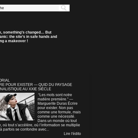
k, something’s changed… But
anic: the site’s in safe hands and
ting a makeover !
ORIAL
RE POUR EXISTER — QUID DU PAYSAGE
NALISTIQUE AU XXIE SIÈCLE
“Les mots sont notre
matière première.” —
Marguerite Duras Écrire
pour exister. Non pas
comme une formule, mais
comme une nécessité.
Dans un monde où tout
e, où tout s’accélère, où l’information se multiplie
à parfois se confondre avec...
Lire l'édito