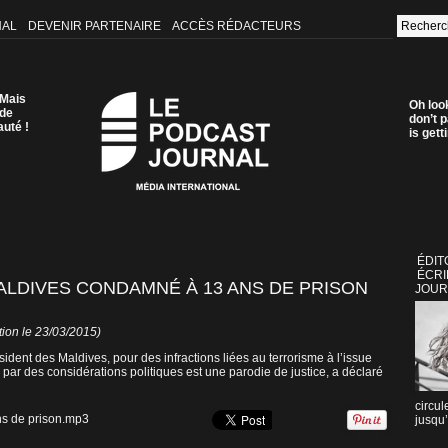
NAL
DEVENIR PARTENAIRE
ACCÈS RÉDACTEURS
 Mais
Oh loo
 de
don’t p
auté !
is get
ÉDIT
ÉCRI
ALDIVES CONDAMNÉ À 13 ANS DE PRISON
JOUR
tion le 23/03/2015)
t des Maldives, pour des infractions liées au terrorisme à l’issue
 par des considérations politiques est une parodie de justice, a déclaré
circul
ns de prison.mp3
jusqu’