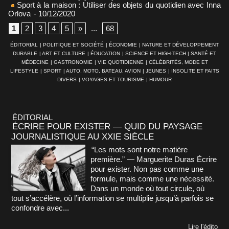
Sport à la maison : Utiliser des objets du quotidien avec Inna
Orlova
- 10/12/2020
1
2
3
4
5
»
...
68
ÉDITORIAL
|
POLITIQUE ET SOCIÉTÉ
|
ÉCONOMIE
|
NATURE ET DÉVELOPPEMENT
DURABLE
|
ART ET CULTURE
|
ÉDUCATION
|
SCIENCE ET HIGH-TECH
|
SANTÉ ET
MÉDECINE
|
GASTRONOMIE
|
VIE QUOTIDIENNE
|
CÉLÉBRITÉS, MODE ET
LIFESTYLE
|
SPORT
|
AUTO, MOTO, BATEAU, AVION
|
JEUNES
|
INSOLITE ET FAITS
DIVERS
|
VOYAGES ET TOURISME
|
HUMOUR
ÉDITORIAL
ÉCRIRE POUR EXISTER — QUID DU PAYSAGE
JOURNALISTIQUE AU XXIE SIÈCLE
“Les mots sont notre matière
première.” — Marguerite Duras Écrire
pour exister. Non pas comme une
formule, mais comme une nécessité.
Dans un monde où tout circule, où
tout s’accélère, où l’information se multiplie jusqu’à parfois se
confondre avec...
Lire l'édito