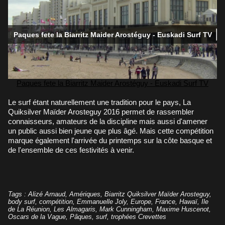
Paques fete la Biarritz Maider Arostéguy - Euskadi Surf TV
Le surf étant naturellement une tradition pour le pays, La
Quiksilver Maïder Arosteguy 2016 permet de rassembler
connaisseurs, amateurs de la discipline mais aussi d'amener
un public aussi bien jeune que plus âgé. Mais cette compétition
marque également l'arrivée du printemps sur la côte basque et
de l'ensemble de ces festivités à venir.
Tags
:
Alizé Arnaud
,
Amériques
,
Biarritz Quiksilver Maïder Arosteguy
,
body surf
,
compétition
,
Emmanuelle Joly
,
Europe
,
France
,
Hawaï
,
Ile
de La Réunion
,
Les Almagaris
,
Mark Cunningham
,
Maxime Huscenot
,
Oscars de la Vague
,
Pâques
,
surf
,
trophées Crevettes