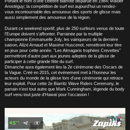
Portant le nom d'une célèbre biarrote disparue en 1984: Maïder
Arostéguy; la compétition de surf est aujourd'hui un rendez-
vous incontournable des amoureux des sports de glisse mais
aussi simplement des amoureux de la région.
Durant ce weekend sportif, plus de 250 surfeurs venus de toute
l'Europe doivent s'affronter. Parrainée par la multiple
championne Emmanuelle Joly, les vainqueurs de la dernière
saison, Alizé Arnaud et Maxime Huscenot, remettront leur titre
en jeux pour cette année. "Les Almagaris trophées Crevettes"
permettront d'autre part aux jeunes adeptes de la glisse de
participer à cette grande fête du surf.
Dimanche aura également lieu la 2e cérémonie des Oscars de
la Vague. Créé en 2015, cet événement met à l'honneur les
acteurs du monde de la glisse lors d'une cérémonie qui retrace
leur exploit. Pour cette 2e Biarritz Wave Riders Ceremony, le
parrain n'est tout autre que Mark Cunningham, légende du body
surf venu tout juste d'Hawaï pour l'occasion !