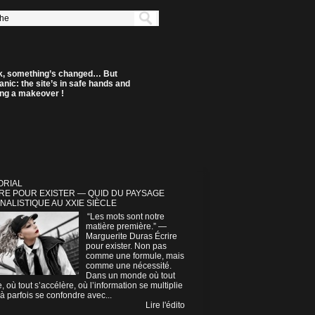
k, something’s changed… But
anic: the site’s in safe hands and
ting a makeover !
ORIAL
RE POUR EXISTER — QUID DU PAYSAGE
NALISTIQUE AU XXIE SIÈCLE
“Les mots sont notre
matière première.” —
Marguerite Duras Écrire
pour exister. Non pas
comme une formule, mais
comme une nécessité.
Dans un monde où tout
e, où tout s’accélère, où l’information se multiplie
à parfois se confondre avec...
Lire l'édito