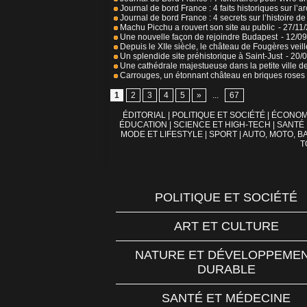
Journal de bord France : 4 faits historiques sur l’
Journal de bord France : 4 secrets sur l’histoire d
Machu Picchu a rouvert son site au public
- 27/11
Une nouvelle façon de rejoindre Budapest
- 12/0
Depuis le XIIe siècle, le château de Fougères veil
Un splendide site préhistorique à Saint-Just
- 20/
Une cathédrale majestueuse dans la petite ville d
Carrouges, un étonnant château en briques roses
1
2
3
4
5
»
...
67
ÉDITORIAL
|
POLITIQUE ET SOCIÉTÉ
|
ÉCONOM
ÉDUCATION
|
SCIENCE ET HIGH-TECH
|
SANTÉ
MODE ET LIFESTYLE
|
SPORT
|
AUTO, MOTO, BA
T
POLITIQUE ET SOCIÉTÉ
ART ET CULTURE
NATURE ET DÉVELOPPEME
DURABLE
SANTÉ ET MÉDECINE