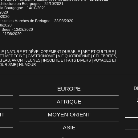
architecture en Bourgogne
- 25/10/2021
e la Bourgogne
- 14/10/2021
/2020
9/2020
le sur les Marches de Bretagne
- 23/08/2020
08/2020
e Sées
- 13/08/2020
- 11/08/2020
IE
|
NATURE ET DÉVELOPPEMENT DURABLE
|
ART ET CULTURE
|
 ET MÉDECINE
|
GASTRONOMIE
|
VIE QUOTIDIENNE
|
CÉLÉBRITÉS,
TEAU, AVION
|
JEUNES
|
INSOLITE ET FAITS DIVERS
|
VOYAGES ET
OURISME
|
HUMOUR
EUROPE
D
AFRIQUE
NT
MOYEN ORIENT
ASIE