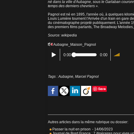
né dans la ville d'Aubagne, sous le Garlaban couron
temps des derniers chevriers ».
Pagnol est né en 1895, l'année où, à quelques kilomè
Louis Lumière tournent l'Arrivée d'un train en gare de
du cinématographe projeté publiquement. L'année 1929 
des premiers films parlants, The Broadway Melodies, 
Source: wikipedia
Aubagne_Maison_Pagnol
0:00
0:00
Tags
:
Aubagne
,
Marcel Pagnol
Save
Autres articles dans la même rubrique ou dossier:
Passer la nuit en prison
- 14/06/2023
Journal de Bord France : 7 itinéraires pour vivre u