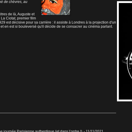
né de chèvres, au
tres de là, Auguste et
 La Ciotat, premier film
est décisive pour sa carrière : il assiste à Londres à la projection d'un
et en est si bouleversé qu'il décide de se consacrer au cinéma parlant.
ne journée Parisienne authentique (et dans l’ordre !)
- 11/11/2021