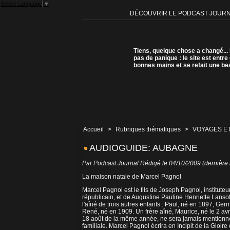
Select Language
▼
DÉCOUVRIR LE PODCAST JOUR
Tiens, quelque chose a changé...
pas de panique : le site est entre
bonnes mains et se refait une be
Accueil
>
Rubriques thématiques
>
VOYAGES E
AUDIOGUIDE: AUBAGNE
Par Podcast Journal Rédigé le 04/10/2009 (dernière 
La maison natale de Marcel Pagnol
Marcel Pagnol est le fils de Joseph Pagnol, instituteur
républicain, et de Augustine Pauline Henriette Lansot, 
l'aîné de trois autres enfants : Paul, né en 1897, Ge
René, né en 1909. Un frère aîné, Maurice, né le 2 avr
18 août de la même année, ne sera jamais mentionné 
familiale. Marcel Pagnol écrira en Incipit de la Gloi