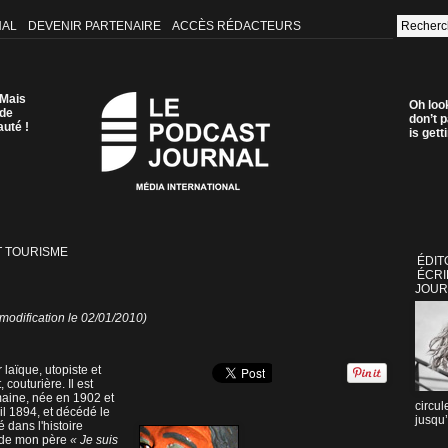
NAL
DEVENIR PARTENAIRE
ACCÈS RÉDACTEURS
 Mais
Oh loo
 de
don’t p
auté !
is get
T TOURISME
ÉDIT
ÉCRI
JOUR
modification le 02/01/2010)
 laïque, utopiste et
couturière. Il est
rmaine, née en 1902 et
circul
il 1894, et décédé le
jusqu’
dans l'histoire
re de mon père
« Je suis