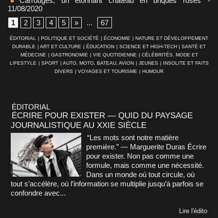
Carrouges, un étonnant château en briques roses
-
11/08/2020
1
2
3
4
5
»
...
67
ÉDITORIAL
|
POLITIQUE ET SOCIÉTÉ
|
ÉCONOMIE
|
NATURE ET DÉVELOPPEMENT
DURABLE
|
ART ET CULTURE
|
ÉDUCATION
|
SCIENCE ET HIGH-TECH
|
SANTÉ ET
MÉDECINE
|
GASTRONOMIE
|
VIE QUOTIDIENNE
|
CÉLÉBRITÉS, MODE ET
LIFESTYLE
|
SPORT
|
AUTO, MOTO, BATEAU, AVION
|
JEUNES
|
INSOLITE ET FAITS
DIVERS
|
VOYAGES ET TOURISME
|
HUMOUR
ÉDITORIAL
ÉCRIRE POUR EXISTER — QUID DU PAYSAGE
JOURNALISTIQUE AU XXIE SIÈCLE
“Les mots sont notre matière
première.” — Marguerite Duras Écrire
pour exister. Non pas comme une
formule, mais comme une nécessité.
Dans un monde où tout circule, où
tout s’accélère, où l’information se multiplie jusqu’à parfois se
confondre avec...
Lire l'édito