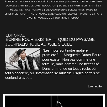
ÉDITORIAL
|
POLITIQUE ET SOCIÉTÉ
|
ÉCONOMIE
|
NATURE ET DÉVELOPPEMENT
DURABLE
|
ART ET CULTURE
|
ÉDUCATION
|
SCIENCE ET HIGH-TECH
|
SANTÉ ET
MÉDECINE
|
GASTRONOMIE
|
VIE QUOTIDIENNE
|
CÉLÉBRITÉS, MODE ET
LIFESTYLE
|
SPORT
|
AUTO, MOTO, BATEAU, AVION
|
JEUNES
|
INSOLITE ET FAITS
DIVERS
|
VOYAGES ET TOURISME
|
HUMOUR
ÉDITORIAL
ÉCRIRE POUR EXISTER — QUID DU PAYSAGE
JOURNALISTIQUE AU XXIE SIÈCLE
“Les mots sont notre matière
première.” — Marguerite Duras Écrire
pour exister. Non pas comme une
formule, mais comme une nécessité.
Dans un monde où tout circule, où
tout s’accélère, où l’information se multiplie jusqu’à parfois se
confondre avec...
Lire l'édito