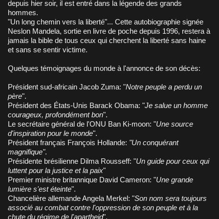
depuis hier soir, il est entré dans la légende des grands
hommes.
"Un long chemin vers la liberté"... Cette autobiographie signée
Neslon Mandela, sortie en livre de poche depuis 1996, restera à
jamais la bible de tous ceux qui cherchent la liberté sans haine
et sans se sentir victime.
Quelques témoignages du monde à l'annonce de son décès:
Président sud-africain Jacob Zuma: "
Notre peuple a perdu un
père
".
Président des États-Unis Barack Obama: "
Je salue un homme
courageux, profondément bon
".
Le secrétaire général de l'ONU Ban Ki-moon: "
Une source
d'inspiration pour le monde
".
Président français François Hollande:
"Un conquérant
magnifique"
.
Présidente brésilienne Dilma Rousseff: "
Un guide pour ceux qui
luttent pour la justice et la paix
"
Premier ministre britannique David Cameron: "
Une grande
lumière s'est éteinte
".
Chancelière allemande Angela Merkel: "
Son nom sera toujours
associé au combat contre l'oppression de son peuple et à la
chute du régime de l'apartheid
".