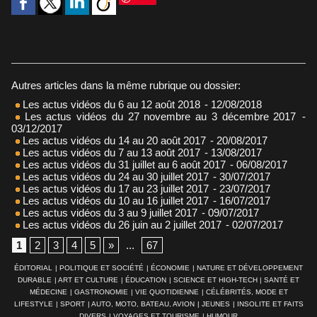
Autres articles dans la même rubrique ou dossier:
Les actus vidéos du 6 au 12 août 2018
- 12/08/2018
Les actus vidéos du 27 novembre au 3 décembre 2017
-
03/12/2017
Les actus vidéos du 14 au 20 août 2017
- 20/08/2017
Les actus vidéos du 7 au 13 août 2017
- 13/08/2017
Les actus vidéos du 31 juillet au 6 août 2017
- 06/08/2017
Les actus vidéos du 24 au 30 juillet 2017
- 30/07/2017
Les actus vidéos du 17 au 23 juillet 2017
- 23/07/2017
Les actus vidéos du 10 au 16 juillet 2017
- 16/07/2017
Les actus vidéos du 3 au 9 juillet 2017
- 09/07/2017
Les actus vidéos du 26 juin au 2 juillet 2017
- 02/07/2017
1
2
3
4
5
»
...
67
ÉDITORIAL
|
POLITIQUE ET SOCIÉTÉ
|
ÉCONOMIE
|
NATURE ET DÉVELOPPEMENT
DURABLE
|
ART ET CULTURE
|
ÉDUCATION
|
SCIENCE ET HIGH-TECH
|
SANTÉ ET
MÉDECINE
|
GASTRONOMIE
|
VIE QUOTIDIENNE
|
CÉLÉBRITÉS, MODE ET
LIFESTYLE
|
SPORT
|
AUTO, MOTO, BATEAU, AVION
|
JEUNES
|
INSOLITE ET FAITS
DIVERS
|
VOYAGES ET TOURISME
|
HUMOUR