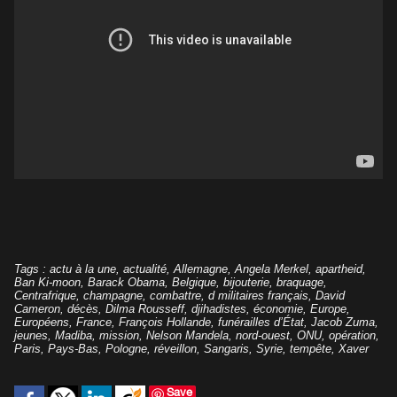
Tags
:
actu à la une
,
actualité
,
Allemagne
,
Angela Merkel
,
apartheid
,
Ban Ki-moon
,
Barack Obama
,
Belgique
,
bijouterie
,
braquage
,
Centrafrique
,
champagne
,
combattre
,
d militaires français
,
David
Cameron
,
décès
,
Dilma Rousseff
,
djihadistes
,
économie
,
Europe
,
Européens
,
France
,
François Hollande
,
funérailles d’État
,
Jacob Zuma
,
jeunes
,
Madiba
,
mission
,
Nelson Mandela
,
nord-ouest
,
ONU
,
opération
,
Paris
,
Pays-Bas
,
Pologne
,
réveillon
,
Sangaris
,
Syrie
,
tempête
,
Xaver
Save