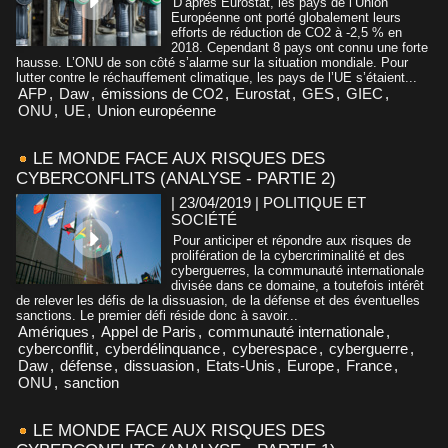
D’après Eurostat, les pays de l’Union
Européenne ont porté globalement leurs
efforts de réduction de CO2 à -2,5 % en
2018. Cependant 8 pays ont connu une forte
hausse. L’ONU de son côté s’alarme sur la situation mondiale. Pour
lutter contre le réchauffement climatique, les pays de l’UE s’étaient...
AFP
,
Daw
,
émissions de CO2
,
Eurostat
,
GES
,
GIEC
,
ONU
,
UE
,
Union européenne
LE MONDE FACE AUX RISQUES DES
CYBERCONFLITS (ANALYSE - PARTIE 2)
| 23/04/2019
|
POLITIQUE ET
SOCIÉTÉ
Pour anticiper et répondre aux risques de
prolifération de la cybercriminalité et des
cyberguerres, la communauté internationale
divisée dans ce domaine, a toutefois intérêt
de relever les défis de la dissuasion, de la défense et des éventuelles
sanctions. Le premier défi réside donc à savoir...
Amériques
,
Appel de Paris
,
communauté internationale
,
cyberconflit
,
cyberdélinquance
,
cyberespace
,
cyberguerre
,
Daw
,
défense
,
dissuasion
,
Etats-Unis
,
Europe
,
France
,
ONU
,
sanction
LE MONDE FACE AUX RISQUES DES