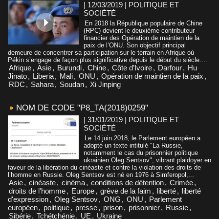
| 12/03/2019
|
POLITIQUE ET
SOCIÉTÉ
En 2018 la République populaire de Chine
(RPC) devient le deuxième contributeur
financier des Opération de maintien de la
paix de l’ONU. Son objectif principal
demeure de concentrer sa participation sur le terrain en Afrique où
Pékin s’engage de façon plus significative depuis le début du siècle....
Afrique
,
Asie
,
Burundi
,
Chine
,
Côte d’Ivoire
,
Darfour
,
Hu
Jinato
,
Liberia
,
Mali
,
ONU
,
Opération de maintien de la paix
,
RDC
,
Sahara
,
Soudan
,
Xi Jinping
NOM DE CODE "P8_TA(2018)0259"
| 31/01/2019
|
POLITIQUE ET
SOCIÉTÉ
Le 14 juin 2018, le Parlement européen a
adopté un texte intitulé "La Russie,
notamment le cas du prisonnier politique
ukrainien Oleg Sentsov", vibrant plaidoyer en
faveur de la libération du cinéaste et contre la violation des droits de
l’homme en Russie. Oleg Sentsov est né en 1976 à Simferopol,...
Asie
,
cinéaste
,
cinéma
,
conditions de détention
,
Crimée
,
droits de l'homme
,
Europe
,
grève de la faim
,
liberté
,
liberté
d'expression
,
Oleg Sentsov
,
ONG
,
ONU
,
Parlement
européen
,
politique
,
presse
,
prison
,
prisonnier
,
Russie
,
Sibérie
,
Tchétchénie
,
UE
,
Ukraine