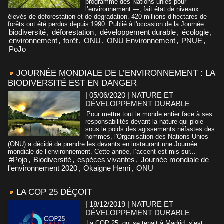
programme des Nations unies pour
l’environnement —, fait état de niveaux
élevés de déforestation et de dégradation. 420 millions d’hectares de
forêts ont été perdus depuis 1990. Publié à l'occasion de la Journée...
biodiversité
,
déforestation
,
développement durable
,
écologie
,
environnement
,
forêt
,
ONU
,
ONU Environnement
,
PNUE
,
PoJo
JOURNÉE MONDIALE DE L’ENVIRONNEMENT : LA
BIODIVERSITÉ EST EN DANGER
| 05/06/2020
|
NATURE ET
DÉVELOPPEMENT DURABLE
Pour mettre tout le monde entier face à ses
responsabilités devant la nature qui ploie
sous le poids des agissements néfastes des
hommes, l'Organisation des Nations Unies
(ONU) a décidé de prendre les devants en instaurant une Journée
mondiale de l’environnement. Cette année, l’accent est mis sur...
#Pojo
,
Biodiversité
,
espèces vivantes
,
Journée mondiale de
l'environnement 2020
,
Okaigne Henri
,
ONU
LA COP 25 DÉÇOIT
| 18/12/2019
|
NATURE ET
DÉVELOPPEMENT DURABLE
La COP 25, qui se tenait à Madrid, s’est