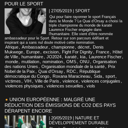
POUR LE SPORT
| 27/05/2019
|
SPORT
Qui pour faire rayonner le sport Français
dans le Monde ? Le Quai d’Orsay a choisi la
triple championne du monde de karaté
Laurence Fischer engagée dans
l'humanitaire. Elle vient d’être nommée
ambassadeur pour le Sport. Retour sur son parcours édifiant et
inspirant qui a sans nul doute motivé cette nomination.
Afrique
,
Ambassadeur
,
championne
,
décret
,
Denis
Mukwege
,
Europe
,
excision
,
Fight For Dignity
,
France
,
Hôtel
de Ville
,
humanitaire
,
JO2024
,
karaté
,
kia
,
Laurence Fischer
,
monde
,
mutilation
,
nomination
,
OMS
,
ONU
,
Organisation
des nations Unies
,
Organisation mondiale de la santé
,
Prix
Nobel de la Paix
,
Quai d'Orsay
,
RDC
,
République
démocratique du Congo
,
Roxana Maracineau
,
Sida
,
sport
,
victimes
,
VIH
,
Ville de Paris
,
violence
,
violences conjugales
,
violences physiques
,
violences sexuelles
,
viols
UNION EUROPÉENNE : MALGRÉ UNE
RÉDUCTION DES ÉMISSIONS DE CO2 DES PAYS
DÉRAPENT ENCORE
| 20/05/2019
|
NATURE ET
DÉVELOPPEMENT DURABLE