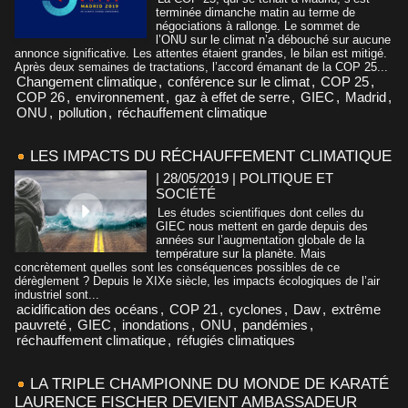
terminée dimanche matin au terme de
négociations à rallonge. Le sommet de
l’ONU sur le climat n’a débouché sur aucune
annonce significative. Les attentes étaient grandes, le bilan est mitigé.
Après deux semaines de tractations, l’accord émanant de la COP 25...
Changement climatique
,
conférence sur le climat
,
COP 25
,
COP 26
,
environnement
,
gaz à effet de serre
,
GIEC
,
Madrid
,
ONU
,
pollution
,
réchauffement climatique
LES IMPACTS DU RÉCHAUFFEMENT CLIMATIQUE
| 28/05/2019
|
POLITIQUE ET
SOCIÉTÉ
Les études scientifiques dont celles du
GIEC nous mettent en garde depuis des
années sur l’augmentation globale de la
température sur la planète. Mais
concrètement quelles sont les conséquences possibles de ce
dérèglement ? Depuis le XIXe siècle, les impacts écologiques de l’air
industriel sont...
acidification des océans
,
COP 21
,
cyclones
,
Daw
,
extrême
pauvreté
,
GIEC
,
inondations
,
ONU
,
pandémies
,
réchauffement climatique
,
réfugiés climatiques
LA TRIPLE CHAMPIONNE DU MONDE DE KARATÉ
LAURENCE FISCHER DEVIENT AMBASSADEUR