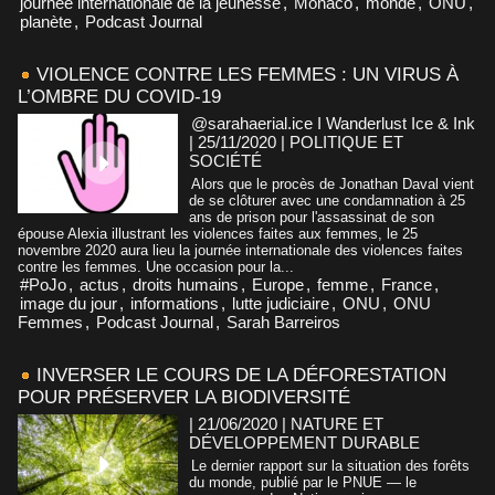
journée internationale de la jeunesse
,
Monaco
,
monde
,
ONU
,
planète
,
Podcast Journal
VIOLENCE CONTRE LES FEMMES : UN VIRUS À
L’OMBRE DU COVID-19
@sarahaerial.ice I Wanderlust Ice & Ink
| 25/11/2020
|
POLITIQUE ET
SOCIÉTÉ
Alors que le procès de Jonathan Daval vient
de se clôturer avec une condamnation à 25
ans de prison pour l'assassinat de son
épouse Alexia illustrant les violences faites aux femmes, le 25
novembre 2020 aura lieu la journée internationale des violences faites
contre les femmes. Une occasion pour la...
#PoJo
,
actus
,
droits humains
,
Europe
,
femme
,
France
,
image du jour
,
informations
,
lutte judiciaire
,
ONU
,
ONU
Femmes
,
Podcast Journal
,
Sarah Barreiros
INVERSER LE COURS DE LA DÉFORESTATION
POUR PRÉSERVER LA BIODIVERSITÉ
| 21/06/2020
|
NATURE ET
DÉVELOPPEMENT DURABLE
Le dernier rapport sur la situation des forêts
du monde, publié par le PNUE — le