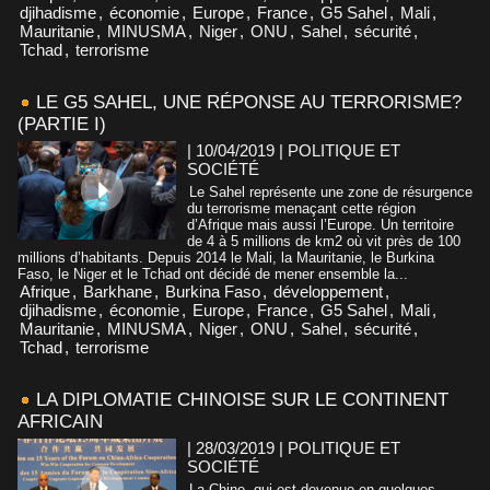
djihadisme
,
économie
,
Europe
,
France
,
G5 Sahel
,
Mali
,
Mauritanie
,
MINUSMA
,
Niger
,
ONU
,
Sahel
,
sécurité
,
Tchad
,
terrorisme
LE G5 SAHEL, UNE RÉPONSE AU TERRORISME?
(PARTIE I)
| 10/04/2019
|
POLITIQUE ET
SOCIÉTÉ
Le Sahel représente une zone de résurgence
du terrorisme menaçant cette région
d’Afrique mais aussi l’Europe. Un territoire
de 4 à 5 millions de km2 où vit près de 100
millions d’habitants. Depuis 2014 le Mali, la Mauritanie, le Burkina
Faso, le Niger et le Tchad ont décidé de mener ensemble la...
Afrique
,
Barkhane
,
Burkina Faso
,
développement
,
djihadisme
,
économie
,
Europe
,
France
,
G5 Sahel
,
Mali
,
Mauritanie
,
MINUSMA
,
Niger
,
ONU
,
Sahel
,
sécurité
,
Tchad
,
terrorisme
LA DIPLOMATIE CHINOISE SUR LE CONTINENT
AFRICAIN
| 28/03/2019
|
POLITIQUE ET
SOCIÉTÉ
La Chine, qui est devenue en quelques