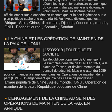
décennies le premier partenaire économique
du continent africain, mène une diplomatie
volontariste. Mais sa doctrine basée
officiellement sur la coopération économique et la non-ingérence sur le
plan politique cache une autre réalité. Au niveau diplomatique les...
Afrique
,
Asie
,
Chine
,
diplomatie
,
Djibouti
,
économie
,
monde
,
ONU
,
Podcast journal
,
Somalie
,
Soudan
LA CHINE ET LES OPÉRATION DE MAINTIEN DE
LA PAIX DE L’ONU
| 15/03/2019
|
POLITIQUE ET
SOCIÉTÉ
La République populaire de Chine rejoint
l’Assemblée générale de l’ONU en 1971, à la
place de Taïwan, et devient membre du
conseil de sécurité. Mais elle attendra 1989
pour commencer à s’impliquer dans les Opérations de maintien de la
paix (OMP). Un engagement qui n’a pas cessé de progresser...
armée populaire de Chine
,
Asie
,
monde
,
ONU
,
Opération de
maintien de la paix
,
République populaire de Chine
L’ENGAGEMENT DE LA CHINE AU SEIN DES
OPÉRATIONS DE MAINTIEN DE LA PAIX EN
AFRIQUE