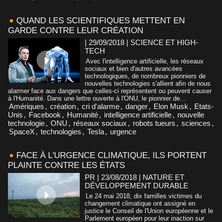
QUAND LES SCIENTIFIQUES METTENT EN
GARDE CONTRE LEUR CRÉATION
| 29/09/2018
|
SCIENCE ET HIGH-
TECH
Avec l'intelligence artificielle, les réseaux
sociaux et bien d'autres avancées
technologiques, de nombreux pionniers de
nouvelles technologies s'allient afin de nous
alarmer face aux dangers que celles-ci représentent ou peuvent causer
à l'Humanité. Dans une lettre ouverte à l'ONU, le pionnier de...
Amériques
,
création
,
cri d'alarme
,
danger
,
Elon Musk
,
Etats-
Unis
,
Facebook
,
Humanité
,
intelligence artificielle
,
nouvelle
technologie
,
ONU
,
réseaux sociaux
,
robots tueurs
,
sciences
,
SpaceX
,
technologies
,
Tesla
,
urgence
FACE À L'URGENCE CLIMATIQUE, ILS PORTENT
PLAINTE CONTRE LES ÉTATS
PR | 23/08/2018
|
NATURE ET
DÉVELOPPEMENT DURABLE
Le 24 mai 2018, dix familles victimes du
changement climatique ont assigné en
justice le Conseil de l'Union européenne et le
Parlement européen pour leur inaction sur