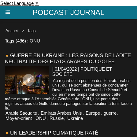
Select Language
▼
PODCAST JOURNAL
Accueil
>
Tags
Tags (486) : ONU
GUERRE EN UKRAINE : LES RAISONS DE LADITE
NEUTRALITÉ DES ÉTATS ARABES DU GOLFE
| 01/04/2022
|
POLITIQUE ET
SOCIÉTÉ
Au regard de la position des Émirats arabes
unis, qui se sont abstenues de condamner
l’invasion Russe au Conseil de Sécurité et
qui en même temps ont dénoncé cette
même attaque à l’Assemblée Générale de l’ONU, une partie des
régimes arabes du Golfe demeure partagée sur la position à tenir face à
la...
Arabie Saoudite
,
Emirats Arabes Unis
,
Europe
,
guerre
,
Moyen-orient
,
ONU
,
Russie
,
Ukraine
UN LEADERSHIP CLIMATIQUE RATÉ