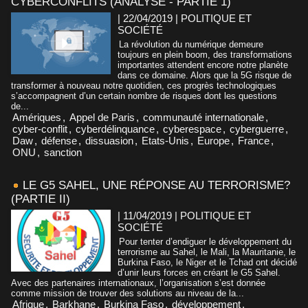
CYBERCONFLITS (ANALYSE - PARTIE 1)
| 22/04/2019
|
POLITIQUE ET
SOCIÉTÉ
La révolution du numérique demeure
toujours en plein boom, des transformations
importantes attendent encore notre planète
dans ce domaine. Alors que la 5G risque de
transformer à nouveau notre quotidien, ces progrès technologiques
s’accompagnent d’un certain nombre de risques dont les questions
de...
Amériques
,
Appel de Paris
,
communauté internationale
,
cyber-conflit
,
cyberdélinquance
,
cyberespace
,
cyberguerre
,
Daw
,
défense
,
dissuasion
,
Etats-Unis
,
Europe
,
France
,
ONU
,
sanction
LE G5 SAHEL, UNE RÉPONSE AU TERRORISME?
(PARTIE II)
| 11/04/2019
|
POLITIQUE ET
SOCIÉTÉ
Pour tenter d’endiguer le développement du
terrorisme au Sahel, le Mali, la Mauritanie, le
Burkina Faso, le Niger et le Tchad ont décidé
d’unir leurs forces en créant le G5 Sahel.
Avec des partenaires internationaux, l’organisation s’est donnée
comme mission de trouver des solutions au niveau de la...
Afrique
,
Barkhane
,
Burkina Faso
,
développement
,