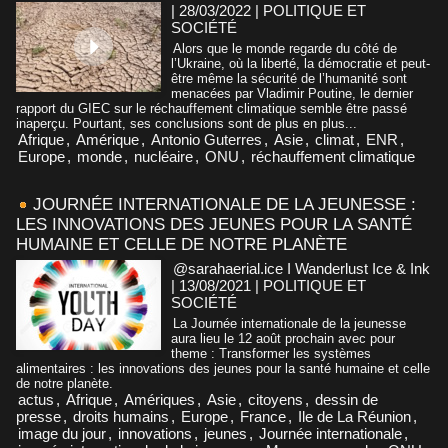
| 28/03/2022
|
POLITIQUE ET
SOCIÉTÉ
Alors que le monde regarde du côté de
l’Ukraine, où la liberté, la démocratie et peut-
être même la sécurité de l’humanité sont
menacées par Vladimir Poutine, le dernier
rapport du GIEC sur le réchauffement climatique semble être passé
inaperçu. Pourtant, ses conclusions sont de plus en plus...
Afrique
,
Amérique
,
Antonio Guterres
,
Asie
,
climat
,
ENR
,
Europe
,
monde
,
nucléaire
,
ONU
,
réchauffement climatique
JOURNÉE INTERNATIONALE DE LA JEUNESSE :
LES INNOVATIONS DES JEUNES POUR LA SANTÉ
HUMAINE ET CELLE DE NOTRE PLANÈTE
@sarahaerial.ice I Wanderlust Ice & Ink
| 13/08/2021
|
POLITIQUE ET
SOCIÉTÉ
La Journée internationale de la jeunesse
aura lieu le 12 août prochain avec pour
theme : Transformer les systèmes
alimentaires : les innovations des jeunes pour la santé humaine et celle
de notre planète.
actus
,
Afrique
,
Amériques
,
Asie
,
citoyens
,
dessin de
presse
,
droits humains
,
Europe
,
France
,
Ile de La Réunion
,
image du jour
,
innovations
,
jeunes
,
Journée internationale
,