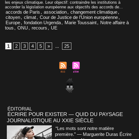
les enjeux climatique. Leur objectif: contraindre les institutions à
accorder la législation européenne aux objectifs des accords de...
accords de Paris
,
association
,
changement climatique
,
citoyen
,
climat
,
Cour de Justice de l’Union européenne
,
Europe
,
fondation Urgenda
,
Marie Toussaint
,
Notre affaire à
tous
,
ONU
,
recours
,
UE
1
2
3
4
5
»
...
25
ÉDITORIAL
ÉCRIRE POUR EXISTER — QUID DU PAYSAGE
JOURNALISTIQUE AU XXIE SIÈCLE
“Les mots sont notre matière
première.” — Marguerite Duras Écrire