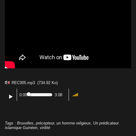
REC005.mp3
(734.92 Ko)
0:00
3:08
Tags
:
Bruxelles
,
précepteur
,
un homme religieux
,
Un prédicateur
islamique Guinéen
,
virilité