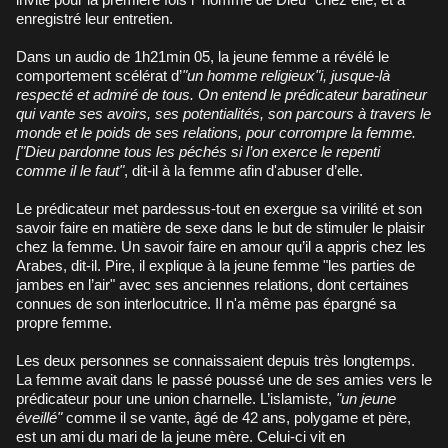
enregistré leur entretien.
Dans un audio de 1h21min 05, la jeune femme a révélé le
comportement scélérat d’
"un homme religieux"i, jusque-là
respecté et admiré de tous. On entend le prédicateur baratineur
qui vante ses avoirs, ses potentialités, son parcours à travers le
monde et le poids de ses relations, pour corrompre la femme.
["Dieu pardonne tous les péchés si l’on exerce le repenti
comme il le faut"
, dit-il à la femme afin d'abuser d’elle.
Le prédicateur met pardessus-tout en exergue sa virilité et son
savoir faire en matière de sexe dans le but de stimuler le plaisir
chez la femme. Un savoir faire en amour qu’il a appris chez les
Arabes, dit-il. Pire, il explique à la jeune femme "les parties de
jambes en l’air" avec ses anciennes relations, dont certaines
connues de son interlocutrice. Il n'a même pas épargné sa
propre femme.
Les deux personnes se connaissaient depuis très longtemps.
La femme avait dans le passé poussé une de ses amies vers le
prédicateur pour une union charnelle. L’islamiste,
"un jeune
éveillé"
comme il se vante, âgé de 42 ans, polygame et père,
est un ami du mari de la jeune mère. Celui-ci vit en