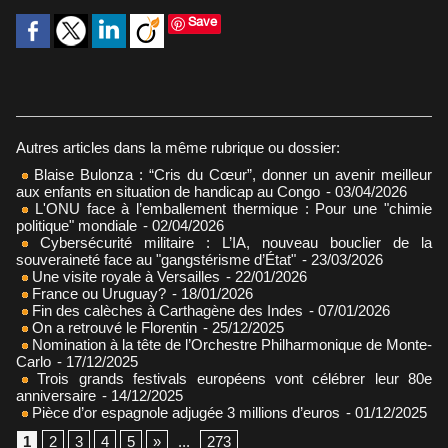
Save
Autres articles dans la même rubrique ou dossier:
Blaise Bulonza : “Cris du Cœur”, donner un avenir meilleur
aux enfants en situation de handicap au Congo
- 03/04/2026
L'ONU face à l’emballement thermique : Pour une "chimie
politique" mondiale
- 02/04/2026
Cybersécurité militaire : L’IA, nouveau bouclier de la
souveraineté face au "gangstérisme d’État"
- 23/03/2026
Une visite royale à Versailles
- 22/01/2026
France ou Uruguay?
- 18/01/2026
Fin des calèches à Carthagène des Indes
- 07/01/2026
On a retrouvé le Florentin
- 25/12/2025
Nomination à la tête de l’Orchestre Philharmonique de Monte-
Carlo
- 17/12/2025
Trois grands festivals européens vont célébrer leur 80e
anniversaire
- 14/12/2025
Pièce d’or espagnole adjugée 3 millions d’euros
- 01/12/2025
1
2
3
4
5
»
...
273