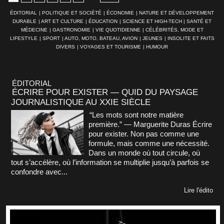
ÉDITORIAL
|
POLITIQUE ET SOCIÉTÉ
|
ÉCONOMIE
|
NATURE ET DÉVELOPPEMENT
DURABLE
|
ART ET CULTURE
|
ÉDUCATION
|
SCIENCE ET HIGH-TECH
|
SANTÉ ET
MÉDECINE
|
GASTRONOMIE
|
VIE QUOTIDIENNE
|
CÉLÉBRITÉS, MODE ET
LIFESTYLE
|
SPORT
|
AUTO, MOTO, BATEAU, AVION
|
JEUNES
|
INSOLITE ET FAITS
DIVERS
|
VOYAGES ET TOURISME
|
HUMOUR
ÉDITORIAL
ÉCRIRE POUR EXISTER — QUID DU PAYSAGE
JOURNALISTIQUE AU XXIE SIÈCLE
“Les mots sont notre matière
première.” — Marguerite Duras Écrire
pour exister. Non pas comme une
formule, mais comme une nécessité.
Dans un monde où tout circule, où
tout s’accélère, où l’information se multiplie jusqu’à parfois se
confondre avec...
Lire l'édito