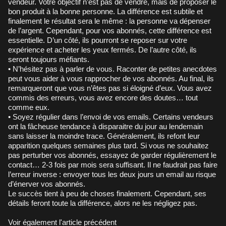
vendeur. Votre objectif n’est pas de vendre, mais de proposer le
bon produit à la bonne personne. La différence est subtile et
finalement le résultat sera le même : la personne va dépenser
de l’argent. Cependant, pour vos abonnés, cette différence est
essentielle. D’un côté, ils pourront se reposer sur votre
expérience et acheter les yeux fermés. De l’autre côté, ils
seront toujours méfiants.
• N’hésitez pas à parler de vous. Raconter de petites anecdotes
peut vous aider à vous rapprocher de vos abonnés. Au final, ils
remarqueront que vous n’êtes pas si éloigné d’eux. Vous avez
commis des erreurs, vous avez encore des doutes… tout
comme eux.
• Soyez régulier dans l’envoi de vos emails. Certains vendeurs
ont la fâcheuse tendance à disparaitre du jour au lendemain
sans laisser la moindre trace. Généralement, ils refont leur
apparition quelques semaines plus tard. Si vous ne souhaitez
pas perturber vos abonnés, essayez de garder régulièrement le
contact… 2-3 fois par mois sera suffisant. Il ne faudrait pas faire
l’erreur inverse : envoyer tous les deux jours un email au risque
d’énerver vos abonnés.
Le succès tient à peu de choses finalement. Cependant, ses
détails feront toute la différence, alors ne les négligez pas.
Voir également
l'article précédent