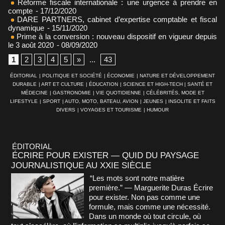
Réforme fiscale internationale : une urgence à prendre en
compte
- 17/12/2020
DARE PARTNERS, cabinet d’expertise comptable et fiscal
dynamique
- 15/11/2020
Prime à la conversion : nouveau dispositif en vigueur depuis
le 3 août 2020
- 08/09/2020
1
2
3
4
5
»
...
43
ÉDITORIAL
|
POLITIQUE ET SOCIÉTÉ
|
ÉCONOMIE
|
NATURE ET DÉVELOPPEMENT
DURABLE
|
ART ET CULTURE
|
ÉDUCATION
|
SCIENCE ET HIGH-TECH
|
SANTÉ ET
MÉDECINE
|
GASTRONOMIE
|
VIE QUOTIDIENNE
|
CÉLÉBRITÉS, MODE ET
LIFESTYLE
|
SPORT
|
AUTO, MOTO, BATEAU, AVION
|
JEUNES
|
INSOLITE ET FAITS
DIVERS
|
VOYAGES ET TOURISME
|
HUMOUR
ÉDITORIAL
ÉCRIRE POUR EXISTER — QUID DU PAYSAGE
JOURNALISTIQUE AU XXIE SIÈCLE
“Les mots sont notre matière
première.” — Marguerite Duras Écrire
pour exister. Non pas comme une
formule, mais comme une nécessité.
Dans un monde où tout circule, où