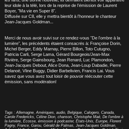
leur idole à la télé, lors de la reprise de l'émission de Laurent
Boyer, "Ma vie en Super 8".
Diffusée sur C8, elle y mettra bientôt à l'honneur le chanteur
Jean-Jacques Goldman...
Merci de nous avoir suivi sur ce rendez-vous "De l'ombre à la
lumière", les précédents étaient consacrés à: Françoise Dorin,
Michel Berger, Eddy Marnay, Pierre Billon, Toto Cutugno,
Patricia Carli, Serge Lama, Gérard Bourgeois/Jean-Max
Rivière, Serge Gainsbourg, Jean Renard, Luc Plamondon,
Jean-Jacques Debout, Alice Dona, Jean-Loup Dabadie, Pierre
Delanoë, Vline Buggy, Didier Barbelivien, Francis Lai. Vous
savez que vous avez tout loisir de pouvoir
réécouter cette
émission
, sans modération!
Tags
:
Allemagne
,
Amériques
,
audio
,
Belgique
,
Calogero
,
Canada
,
Carole Fredericks
,
Céline Dion
,
chanson
,
Christophe Maé
,
De l'ombre à
la lumière
,
Écosse
,
émission à podcaster
,
États-Unis
,
Europe
,
Florent
Pagny
,
France
,
Garou
,
Gérald de Palmas
,
Jean-Jacques Goldman
,