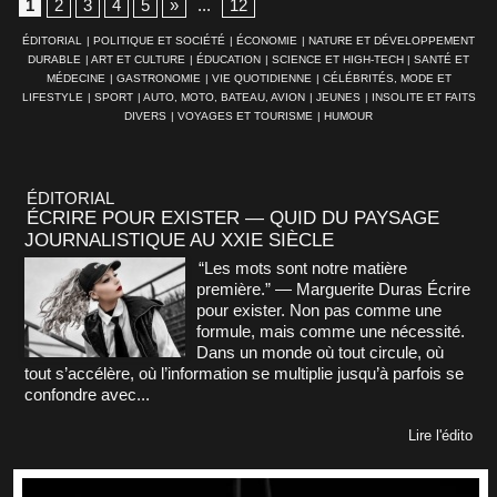
1
2
3
4
5
»
...
12
ÉDITORIAL
|
POLITIQUE ET SOCIÉTÉ
|
ÉCONOMIE
|
NATURE ET DÉVELOPPEMENT
DURABLE
|
ART ET CULTURE
|
ÉDUCATION
|
SCIENCE ET HIGH-TECH
|
SANTÉ ET
MÉDECINE
|
GASTRONOMIE
|
VIE QUOTIDIENNE
|
CÉLÉBRITÉS, MODE ET
LIFESTYLE
|
SPORT
|
AUTO, MOTO, BATEAU, AVION
|
JEUNES
|
INSOLITE ET FAITS
DIVERS
|
VOYAGES ET TOURISME
|
HUMOUR
ÉDITORIAL
ÉCRIRE POUR EXISTER — QUID DU PAYSAGE
JOURNALISTIQUE AU XXIE SIÈCLE
“Les mots sont notre matière
première.” — Marguerite Duras Écrire
pour exister. Non pas comme une
formule, mais comme une nécessité.
Dans un monde où tout circule, où
tout s’accélère, où l’information se multiplie jusqu’à parfois se
confondre avec...
Lire l'édito