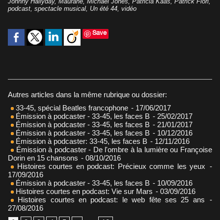
Johnny Hallyday
,
Maurane
,
Michael Jones
,
Patricia Kaas
,
Patrick Fiori
,
podcast
,
spectacle musical
,
Un été 44
,
vidéo
Save
Autres articles dans la même rubrique ou dossier:
33-45, spécial Beatles francophone
- 17/06/2017
Émission à podcaster - 33-45, les faces B
- 25/02/2017
Émission à podcaster - 33-45, les faces B
- 21/01/2017
Émission à podcaster - 33-45, les faces B
- 10/12/2016
Émission à podcaster: 33-45, les faces B
- 12/11/2016
Émission à podcaster - De l'ombre à la lumière ou Françoise
Dorin en 15 chansons
- 08/10/2016
Histoires courtes en podcast: Précieux comme les yeux
-
17/09/2016
Émission à podcaster - 33-45, les faces B
- 10/09/2016
Histoires courtes en podcast: Vie sur Mars
- 03/09/2016
Histoires courtes en podcast: le web fête ses 25 ans
-
27/08/2016