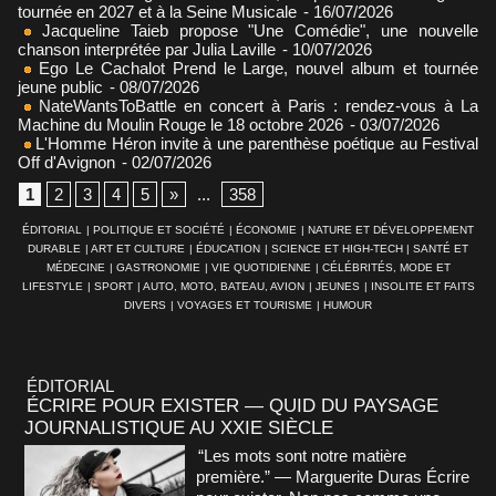
tournée en 2027 et à la Seine Musicale
- 16/07/2026
Jacqueline Taieb propose "Une Comédie", une nouvelle
chanson interprétée par Julia Laville
- 10/07/2026
Ego Le Cachalot Prend le Large, nouvel album et tournée
jeune public
- 08/07/2026
NateWantsToBattle en concert à Paris : rendez-vous à La
Machine du Moulin Rouge le 18 octobre 2026
- 03/07/2026
L'Homme Héron invite à une parenthèse poétique au Festival
Off d'Avignon
- 02/07/2026
1
2
3
4
5
»
...
358
ÉDITORIAL
|
POLITIQUE ET SOCIÉTÉ
|
ÉCONOMIE
|
NATURE ET DÉVELOPPEMENT
DURABLE
|
ART ET CULTURE
|
ÉDUCATION
|
SCIENCE ET HIGH-TECH
|
SANTÉ ET
MÉDECINE
|
GASTRONOMIE
|
VIE QUOTIDIENNE
|
CÉLÉBRITÉS, MODE ET
LIFESTYLE
|
SPORT
|
AUTO, MOTO, BATEAU, AVION
|
JEUNES
|
INSOLITE ET FAITS
DIVERS
|
VOYAGES ET TOURISME
|
HUMOUR
ÉDITORIAL
ÉCRIRE POUR EXISTER — QUID DU PAYSAGE
JOURNALISTIQUE AU XXIE SIÈCLE
“Les mots sont notre matière
première.” — Marguerite Duras Écrire