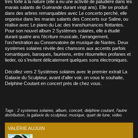
très forte à la nature (elle a eu une activité de paludière dans les
marais salants de Guérande durant vingt ans). Elle se produit
dans des arbres remarquables avec Le concerto perché, elle
organise dans les marais salants des Concerts sur Saline, ou
réalise avec Le piano du Lac des transhumances flottantes.
Pour son nouvel album 2 Systèmes solaires, elle a étudié
durant quatre ans l’écriture musicale, l’arrangement,
l’orchestration au Conservatoire de musique de Nantes. Deux
systèmes solaires révèle des chansons aux accents parfois
romantiques, baroques, fauréens, entre ritournelles profanes et
lieder, où s’invitent délicatement quelques sons électroniques.
Décollez vers 2 Systèmes solaires avec le premier extrait La
Galaxie du Sculpteur, avant d'aller voir, on vous le souhaite,
Delphine Coutant en concert près de chez vous.
Tags
:
2 systemes solaires
,
album
,
concert
,
delphine coutant
,
l'autre
distribution
,
la galaxie du sculpteur
,
musique
,
quart de lune
,
video
VALÉRIE AUJUIN