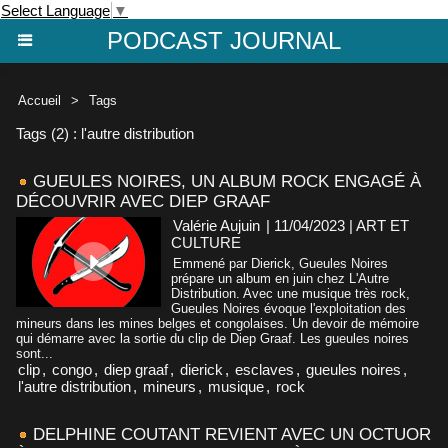
Select Language
▼
PODCAST JOURNAL
Accueil
>
Tags
Tags (2) : l'autre distribution
GUEULES NOIRES, UN ALBUM ROCK ENGAGÉ À
DÉCOUVRIR AVEC DIEP GRAAF
Valérie Aujuin
| 11/04/2023
|
ART ET
CULTURE
Emmené par Dierick, Gueules Noires
prépare un album en juin chez L'Autre
Distribution. Avec une musique très rock,
Gueules Noires évoque l'exploitation des
mineurs dans les mines belges et congolaises. Un devoir de mémoire
qui démarre avec la sortie du clip de Diep Graaf. Les gueules noires
sont...
clip
,
congo
,
diep graaf
,
dierick
,
esclaves
,
gueules noires
,
l'autre distribution
,
mineurs
,
musique
,
rock
DELPHINE COUTANT REVIENT AVEC UN OCTUOR