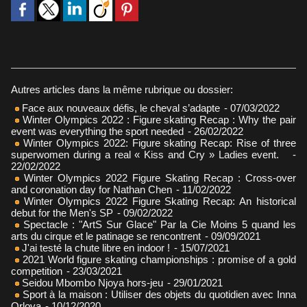
Autres articles dans la même rubrique ou dossier:
Face aux nouveaux défis, le cheval s’adapte
- 07/03/2022
Winter Olympics 2022 : Figure skating Recap : Why the pair
event was everything the sport needed
- 26/02/2022
Winter Olympics 2022: Figure skating Recap: Rise of three
superwomen during a real « Kiss and Cry » Ladies event.
-
22/02/2022
Winter Olympics 2022 Figure Skating Recap : Cross-over
and coronation day for Nathan Chen
- 11/02/2022
Winter Olympics 2022 Figure Skating Recap: An historical
debut for the Men's SP
- 09/02/2022
Spectacle : "ArtS Sur Glace" Par la Cie Moins 5 quand les
arts du cirque et le patinage se rencontrent
- 09/09/2021
J'ai testé la chute libre en indoor !
- 15/07/2021
2021 World figure skating championships : promise of a gold
competition
- 23/03/2021
Seidou Mbombo Njoya hors-jeu
- 29/01/2021
Sport à la maison : Utiliser des objets du quotidien avec Inna
Orlova
- 10/12/2020