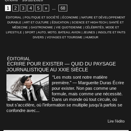
1
2
3
4
5
»
...
68
ÉDITORIAL
|
POLITIQUE ET SOCIÉTÉ
|
ÉCONOMIE
|
NATURE ET DÉVELOPPEMENT
DURABLE
|
ART ET CULTURE
|
ÉDUCATION
|
SCIENCE ET HIGH-TECH
|
SANTÉ ET
MÉDECINE
|
GASTRONOMIE
|
VIE QUOTIDIENNE
|
CÉLÉBRITÉS, MODE ET
LIFESTYLE
|
SPORT
|
AUTO, MOTO, BATEAU, AVION
|
JEUNES
|
INSOLITE ET FAITS
DIVERS
|
VOYAGES ET TOURISME
|
HUMOUR
ÉDITORIAL
ÉCRIRE POUR EXISTER — QUID DU PAYSAGE
JOURNALISTIQUE AU XXIE SIÈCLE
“Les mots sont notre matière
première.” — Marguerite Duras Écrire
pour exister. Non pas comme une
formule, mais comme une nécessité.
Dans un monde où tout circule, où
tout s’accélère, où l’information se multiplie jusqu’à parfois se
confondre avec...
Lire l'édito