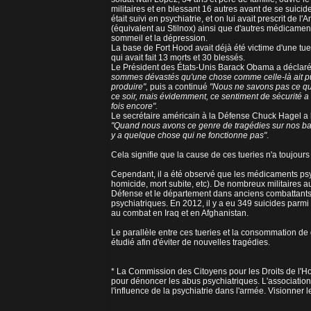
militaires et en blessant 16 autres avant de se suicide
était suivi en psychiatrie, et on lui avait prescrit de l
(équivalent au Stilnox) ainsi que d'autres médicamen
sommeil et la dépression.
La base de Fort Hood avait déjà été victime d'une tu
qui avait fait 13 morts et 30 blessés.
Le Président des États-Unis Barack Obama a déclar
sommes dévastés qu'une chose comme celle-là ait p
produire",
puis a continué
"Nous ne savons pas ce qu
ce soir, mais évidemment, ce sentiment de sécurité a
fois encore".
Le secrétaire américain à la Défense Chuck Hagel a l
"Quand nous avons ce genre de tragédies sur nos base
y a quelque chose qui ne fonctionne pas"
.
Cela signifie que la cause de ces tueries n'a toujour
Cependant, il a été observé que les médicaments psyc
homicide, mort subite, etc). De nombreux militaires 
Défense et le département dans anciens combattants
psychiatriques. En 2012, il y a eu 349 suicides parmi 
au combat en Iraq et en Afghanistan.
Le parallèle entre ces tueries et la consommation de 
étudié afin d'éviter de nouvelles tragédies.
* La Commission des Citoyens pour les Droits de l'H
pour dénoncer les abus psychiatriques. L'associatio
l'influence de la psychiatrie dans l'armée. Visionner