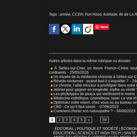
Tags
:
armée
,
CCDH
,
Fort Hood
,
fusillade
,
Ile de La 
Save
Autres articles dans la même rubrique ou dossier:
À Selles-sur-Cher, un forum France–Chine veut 
continents
- 25/05/2026
Un musée de la médecine chinoise à Selles-sur-
Réveils nocturnes : quand faut-il s’inquiéter ?
- 29
Le chrome, l’allié minceur à privilégier dans votr
Jeûner pour gagner en longévité, mythe ou vérité 
Les phototypes de peaux qui vieillissent le moins
Médecine esthétique, cosmétique, laser. Le vrai et
Optimisez votre vision, chez vous ou au bureau a
CBD - Ce qu’il faut savoir.
- 07/06/2023
Comment choisir son naturopathe ?
- 04/06/2023
1
2
3
4
5
»
...
59
ÉDITORIAL
|
POLITIQUE ET SOCIÉTÉ
|
ÉCONOM
ÉDUCATION
|
SCIENCE ET HIGH-TECH
|
SANTÉ