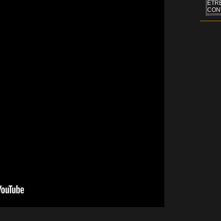
ÊTR
CON