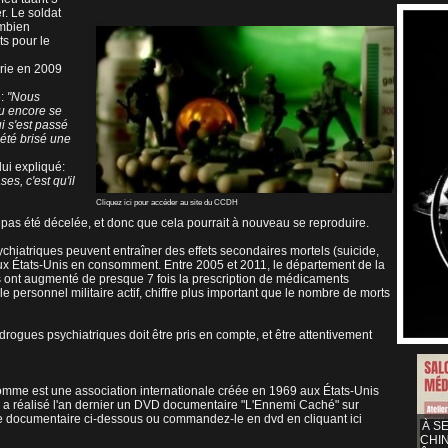
r. Le soldat
'Ambien
ts pour le
erie en 2009
é:
"Nous
u encore se
i s'est passé
 été brisé une
ui expliqué:
s, c'est qu'il
Cliquez ici pour accéder au site du CCDH
s pas été décelée, et donc que cela pourrait à nouveau se reproduire.
hiatriques peuvent entraîner des effets secondaires mortels (suicide,
aux États-Unis en consomment. Entre 2005 et 2011, le département de la
 ont augmenté de presque 7 fois la prescription de médicaments
le personnel militaire actif, chiffre plus important que le nombre de morts
drogues psychiatriques doit être pris en compte, et être attentivement
omme est une association internationale créée en 1969 aux États-Unis
n a réalisé l'an dernier un DVD documentaire "L'Ennemi Caché" sur
 le documentaire ci-dessous ou
commandez-le en dvd en cliquant ici
À S
CHI