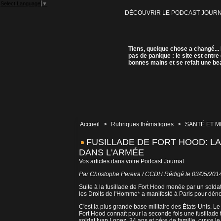
Select Language
▼
DÉCOUVRIR LE PODCAST JOUR
Tiens, quelque chose a changé...
pas de panique : le site est entre
bonnes mains et se refait une be
Accueil
>
Rubriques thématiques
>
SANTÉ ET 
FUSILLADE DE FORT HOOD: 
DANS L'ARMÉE
Vos articles dans votre Podcast Journal
Par Christophe Pereira / CCDH Rédigé le 03/05/2014 
Suite à la fusillade de Fort Hood menée par un sold
les Droits de l'Homme* a manifesté à Paris pour dén
C'est la plus grande base militaire des États-Unis. Le 
Fort Hood connaît pour la seconde fois une fusillade 
soldat Ivan Lopez, 34 ans et père de famille, ouvre le