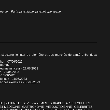
Réunion
,
Paris
,
psychiatrie
,
psychotrope
,
tuerie
structurer le futur du bien-être et des marchés de santé entre deux
Cher
- 07/06/2025
/06/2023
e régime minceur
- 27/06/2023
?
- 24/06/2023
- 13/06/2023
 le faux
- 11/06/2023
vec ces exercices
- 08/06/2023
IE
|
NATURE ET DÉVELOPPEMENT DURABLE
|
ART ET CULTURE
|
 ET MÉDECINE
|
GASTRONOMIE
|
VIE QUOTIDIENNE
|
CÉLÉBRITÉS,