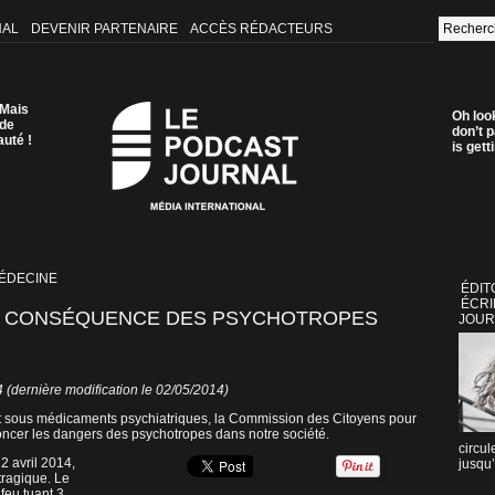
NAL
DEVENIR PARTENAIRE
ACCÈS RÉDACTEURS
 Mais
Oh loo
 de
don’t p
auté !
is get
MÉDECINE
ÉDIT
ÉCRI
LA CONSÉQUENCE DES PSYCHOTROPES
JOUR
(dernière modification le 02/05/2014)
at sous médicaments psychiatriques, la Commission des Citoyens pour
oncer les dangers des psychotropes dans notre société.
circul
2 avril 2014,
jusqu’
tragique. Le
 feu tuant 3