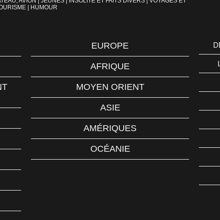
TEAU, AVION
|
JEUNES
|
INSOLITE ET FAITS DIVERS
|
VOYAGES ET
OURISME
|
HUMOUR
EUROPE
D
AFRIQUE
NT
MOYEN ORIENT
ASIE
AMÉRIQUES
OCÉANIE