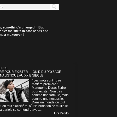
k, something’s changed… But
anic: the site’s in safe hands and
ting a makeover !
ORIAL
RE POUR EXISTER — QUID DU PAYSAGE
NALISTIQUE AU XXIE SIÈCLE
“Les mots sont notre
matière première.” —
Marguerite Duras Écrire
pour exister. Non pas
comme une formule, mais
comme une nécessité.
Dans un monde où tout
e, où tout s’accélère, où l’information se multiplie
à parfois se confondre avec...
Lire l'édito