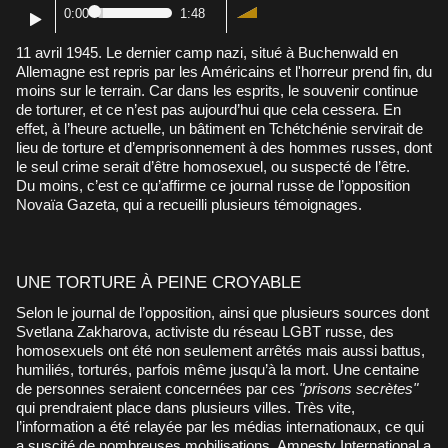
0:00
1:48
11 avril 1945. Le dernier camp nazi, situé à Buchenwald en
Allemagne est repris par les Américains et l'horreur prend fin, du
moins sur le terrain. Car dans les esprits, le souvenir continue
de torturer, et ce n’est pas aujourd’hui que cela cessera. En
effet, à l’heure actuelle, un bâtiment en Tchétchénie servirait de
lieu de torture et d’emprisonnement à des hommes russes, dont
le seul crime serait d’être homosexuel, ou suspecté de l’être.
Du moins, c’est ce qu’affirme ce journal russe de l’opposition
Novaïa Gazeta, qui a recueilli plusieurs témoignages.
UNE TORTURE À PEINE CROYABLE
Selon le journal de l’opposition, ainsi que plusieurs sources dont
Svetlana Zakharova, activiste du réseau LGBT russe, des
homosexuels ont été non seulement arrêtés mais aussi battus,
humiliés, torturés, parfois même jusqu’à la mort. Une centaine
de personnes seraient concernées par ces
"prisons secrètes"
qui prendraient place dans plusieurs villes. Très vite,
l’information a été relayée par les médias internationaux, ce qui
a suscité de nombreuses mobilisations. Amnesty International a