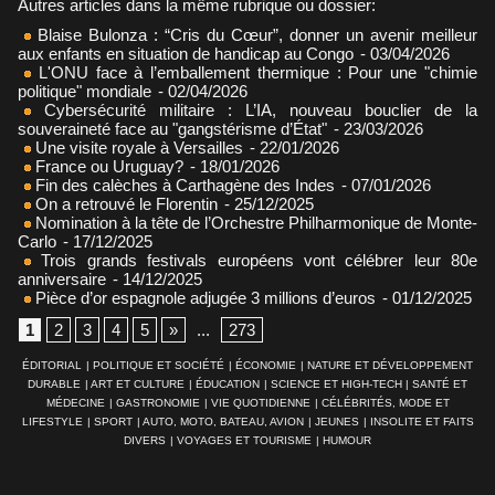
Autres articles dans la même rubrique ou dossier:
Blaise Bulonza : “Cris du Cœur”, donner un avenir meilleur
aux enfants en situation de handicap au Congo
- 03/04/2026
L'ONU face à l’emballement thermique : Pour une "chimie
politique" mondiale
- 02/04/2026
Cybersécurité militaire : L’IA, nouveau bouclier de la
souveraineté face au "gangstérisme d’État"
- 23/03/2026
Une visite royale à Versailles
- 22/01/2026
France ou Uruguay?
- 18/01/2026
Fin des calèches à Carthagène des Indes
- 07/01/2026
On a retrouvé le Florentin
- 25/12/2025
Nomination à la tête de l’Orchestre Philharmonique de Monte-
Carlo
- 17/12/2025
Trois grands festivals européens vont célébrer leur 80e
anniversaire
- 14/12/2025
Pièce d’or espagnole adjugée 3 millions d’euros
- 01/12/2025
1
2
3
4
5
»
...
273
ÉDITORIAL
|
POLITIQUE ET SOCIÉTÉ
|
ÉCONOMIE
|
NATURE ET DÉVELOPPEMENT
DURABLE
|
ART ET CULTURE
|
ÉDUCATION
|
SCIENCE ET HIGH-TECH
|
SANTÉ ET
MÉDECINE
|
GASTRONOMIE
|
VIE QUOTIDIENNE
|
CÉLÉBRITÉS, MODE ET
LIFESTYLE
|
SPORT
|
AUTO, MOTO, BATEAU, AVION
|
JEUNES
|
INSOLITE ET FAITS
DIVERS
|
VOYAGES ET TOURISME
|
HUMOUR