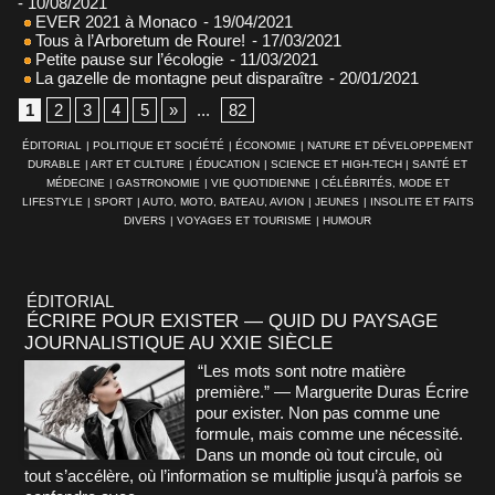
- 10/08/2021
EVER 2021 à Monaco
- 19/04/2021
Tous à l’Arboretum de Roure!
- 17/03/2021
Petite pause sur l’écologie
- 11/03/2021
La gazelle de montagne peut disparaître
- 20/01/2021
1
2
3
4
5
»
...
82
ÉDITORIAL
|
POLITIQUE ET SOCIÉTÉ
|
ÉCONOMIE
|
NATURE ET DÉVELOPPEMENT
DURABLE
|
ART ET CULTURE
|
ÉDUCATION
|
SCIENCE ET HIGH-TECH
|
SANTÉ ET
MÉDECINE
|
GASTRONOMIE
|
VIE QUOTIDIENNE
|
CÉLÉBRITÉS, MODE ET
LIFESTYLE
|
SPORT
|
AUTO, MOTO, BATEAU, AVION
|
JEUNES
|
INSOLITE ET FAITS
DIVERS
|
VOYAGES ET TOURISME
|
HUMOUR
ÉDITORIAL
ÉCRIRE POUR EXISTER — QUID DU PAYSAGE
JOURNALISTIQUE AU XXIE SIÈCLE
“Les mots sont notre matière
première.” — Marguerite Duras Écrire
pour exister. Non pas comme une
formule, mais comme une nécessité.
Dans un monde où tout circule, où
tout s’accélère, où l’information se multiplie jusqu’à parfois se