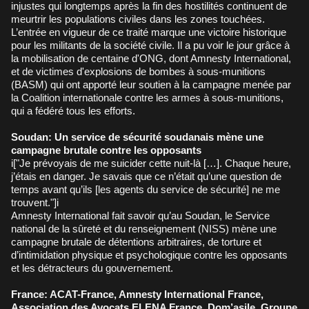
injustes qui longtemps après la fin des hostilités continuent de
meurtrir les populations civiles dans les zones touchées.
L’entrée en vigueur de ce traité marque une victoire historique
pour les militants de la société civile. Il a pu voir le jour grâce à
la mobilisation de centaine d'ONG, dont Amnesty International,
et de victimes d'explosions de bombes à sous-munitions
(BASM) qui ont apporté leur soutien à la campagne menée par
la Coalition internationale contre les armes à sous-munitions,
qui a fédéré tous les efforts.
Soudan: Un service de sécurité soudanais mène une
campagne brutale contre les opposants
i["Je prévoyais de me suicider cette nuit-là […]. Chaque heure,
j’étais en danger. Je savais que ce n’était qu’une question de
temps avant qu’ils [les agents du service de sécurité] ne me
trouvent."]i
Amnesty International fait savoir qu’au Soudan, le Service
national de la sûreté et du renseignement (NISS) mène une
campagne brutale de détentions arbitraires, de torture et
d’intimidation physique et psychologique contre les opposants
et les détracteurs du gouvernement.
France: ACAT-France, Amnesty International France,
Association des Avocats ELENA France, Dom’asile, Groupe