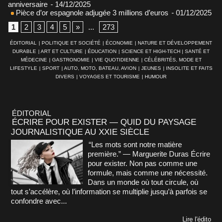
anniversaire
- 14/12/2025
Pièce d’or espagnole adjugée 3 millions d’euros
- 01/12/2025
1
2
3
4
5
»
...
273
ÉDITORIAL
|
POLITIQUE ET SOCIÉTÉ
|
ÉCONOMIE
|
NATURE ET DÉVELOPPEMENT
DURABLE
|
ART ET CULTURE
|
ÉDUCATION
|
SCIENCE ET HIGH-TECH
|
SANTÉ ET
MÉDECINE
|
GASTRONOMIE
|
VIE QUOTIDIENNE
|
CÉLÉBRITÉS, MODE ET
LIFESTYLE
|
SPORT
|
AUTO, MOTO, BATEAU, AVION
|
JEUNES
|
INSOLITE ET FAITS
DIVERS
|
VOYAGES ET TOURISME
|
HUMOUR
ÉDITORIAL
ÉCRIRE POUR EXISTER — QUID DU PAYSAGE
JOURNALISTIQUE AU XXIE SIÈCLE
“Les mots sont notre matière
première.” — Marguerite Duras Écrire
pour exister. Non pas comme une
formule, mais comme une nécessité.
Dans un monde où tout circule, où
tout s’accélère, où l’information se multiplie jusqu’à parfois se
confondre avec...
Lire l'édito