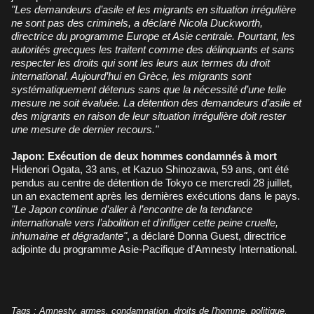
"Les demandeurs d’asile et les migrants en situation irrégulière
ne sont pas des criminels, a déclaré Nicola Duckworth,
directrice du programme Europe et Asie centrale. Pourtant, les
autorités grecques les traitent comme des délinquants et sans
respecter les droits qui sont les leurs aux termes du droit
international. Aujourd’hui en Grèce, les migrants sont
systématiquement détenus sans que la nécessité d’une telle
mesure ne soit évaluée. La détention des demandeurs d’asile et
des migrants en raison de leur situation irrégulière doit rester
une mesure de dernier recours."
Japon: Exécution de deux hommes condamnés à mort
Hidenori Ogata, 33 ans, et Kazuo Shinozawa, 59 ans, ont été
pendus au centre de détention de Tokyo ce mercredi 28 juillet,
un an exactement après les dernières exécutions dans le pays.
"Le Japon continue d’aller à l’encontre de la tendance
internationale vers l’abolition et d’infliger cette peine cruelle,
inhumaine et dégradante"
, a déclaré Donna Guest, directrice
adjointe du programme Asie-Pacifique d’Amnesty International.
Tags
:
Amnesty
,
armes
,
condamnation
,
droits de l'homme
,
politique
,