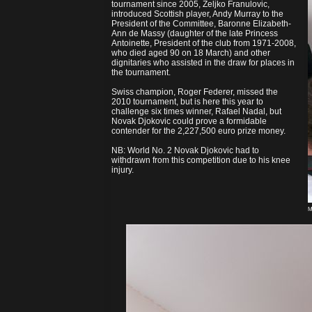
tournament since 2005, Zeljko Franulovic,
introduced Scottish player, Andy Murray to the
President of the Committee, Baronne Elizabeth-
Ann de Massy (daughter of the late Princess
Antoinette, President of the club from 1971-2008,
who died aged 90 on 18 March) and other
dignitaries who assisted in the draw for places in
the tournament.
Swiss champion, Roger Federer, missed the
2010 tournament, but is here this year to
challenge six times winner, Rafael Nadal, but
Novak Djokovic could prove a formidable
contender for the 2,227,500 euro prize money.
NB: World No. 2 Novak Djokovic had to
withdrawn from this competition due to his knee
injury.
M