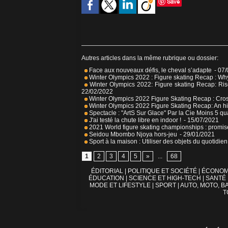
Save
Autres articles dans la même rubrique ou dossier:
Face aux nouveaux défis, le cheval s’adapte
- 07
Winter Olympics 2022 : Figure skating Recap : Why
Winter Olympics 2022: Figure skating Recap: Ris
22/02/2022
Winter Olympics 2022 Figure Skating Recap : Cro
Winter Olympics 2022 Figure Skating Recap: An his
Spectacle : "ArtS Sur Glace" Par la Cie Moins 5 qua
J'ai testé la chute libre en indoor !
- 15/07/2021
2021 World figure skating championships : promise
Seidou Mbombo Njoya hors-jeu
- 29/01/2021
Sport à la maison : Utiliser des objets du quotidie
1
2
3
4
5
»
...
68
ÉDITORIAL
|
POLITIQUE ET SOCIÉTÉ
|
ÉCONOM
ÉDUCATION
|
SCIENCE ET HIGH-TECH
|
SANTÉ
MODE ET LIFESTYLE
|
SPORT
|
AUTO, MOTO, BA
T