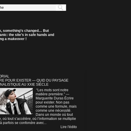
k, something’s changed… But
anic: the site’s in safe hands and
ting a makeover !
ORIAL
RE POUR EXISTER — QUID DU PAYSAGE
NALISTIQUE AU XXIE SIÈCLE
“Les mots sont notre
matière première.” —
Marguerite Duras Écrire
pour exister. Non pas
comme une formule, mais
comme une nécessité.
Dans un monde où tout
e, où tout s’accélère, où l’information se multiplie
à parfois se confondre avec...
Lire l'édito