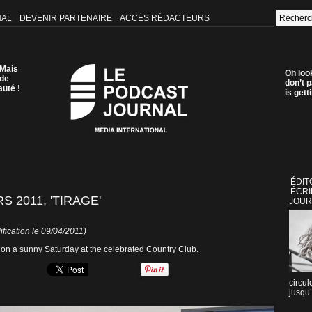
NAL
DEVENIR PARTENAIRE
ACCÈS RÉDACTEURS
 Mais
Oh loo
 de
don’t p
auté !
is get
ÉDIT
ÉCRI
2011, 'TIRAGE'
JOUR
fication le 09/04/2011)
on a sunny Saturday at the celebrated Country Club.
circul
jusqu’