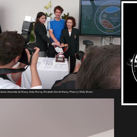
élanie-Antoinette de Massy, Andy Murray, Elizabeth-Ann de Massy. Photo (c) Molly Brown