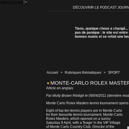
Select Language
▼
DÉCOUVRIR LE PODCAST JOUR
Tiens, quelque chose a changé...
pas de panique : le site est entre
bonnes mains et se refait une be
Accueil
>
Rubriques thématiques
>
SPORT
MONTE-CARLO ROLEX MASTERS 
Article en anglais
Par Molly Brown Rédigé le 09/04/2011 (dernière modi
Monte Carlo Rolex Masters tennis tournament opens 
Eight of top ten tennis players are in Monte Carlo
for their favourite tennis tournament, Monte-Carlo
Rolex Masters, which opened on a sunny
Saturday 9 April, with a 'tirage' in the VIP Village
of Monte Carlo Country Club. Director of the