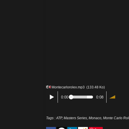
Montecarlorolex.mp3
(133.48 Ko)
0:00
0:08
Tags
:
ATP
,
Masters Series
,
Monaco
,
Monte Carlo Rol