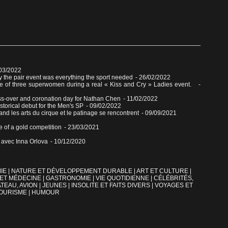
/03/2022
 the pair event was everything the sport needed
- 26/02/2022
e of three superwomen during a real « Kiss and Cry » Ladies event.
-
ss-over and coronation day for Nathan Chen
- 11/02/2022
torical debut for the Men's SP
- 09/02/2022
nd les arts du cirque et le patinage se rencontrent
- 09/09/2021
 of a gold competition
- 23/03/2021
n avec Inna Orlova
- 10/12/2020
IE
|
NATURE ET DÉVELOPPEMENT DURABLE
|
ART ET CULTURE
|
 ET MÉDECINE
|
GASTRONOMIE
|
VIE QUOTIDIENNE
|
CÉLÉBRITÉS,
TEAU, AVION
|
JEUNES
|
INSOLITE ET FAITS DIVERS
|
VOYAGES ET
OURISME
|
HUMOUR