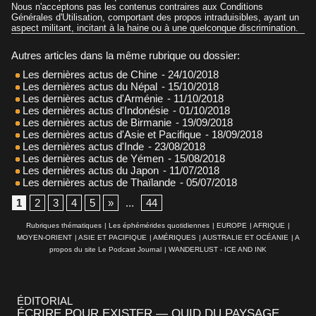
Nous n'acceptons pas les contenus contraires aux Conditions
Générales d'Utilisation, comportant des propos intraduisibles, ayant un
aspect militant, incitant à la haine ou à une quelconque discrimination.
Autres articles dans la même rubrique ou dossier:
Les dernières actus de Chine
- 24/10/2018
Les dernières actus du Népal
- 15/10/2018
Les dernières actus d'Arménie
- 11/10/2018
Les dernières actus d'Indonésie
- 01/10/2018
Les dernières actus de Birmanie
- 19/09/2018
Les dernières actus d'Asie et Pacifique
- 18/09/2018
Les dernières actus d'Inde
- 23/08/2018
Les dernières actus de Yémen
- 15/08/2018
Les dernières actus du Japon
- 11/07/2018
Les dernières actus de Thaïlande
- 05/07/2018
1
2
3
4
5
»
...
44
Rubriques thématiques
|
Les éphémérides quotidiennes
|
EUROPE
|
AFRIQUE
|
MOYEN-ORIENT
|
ASIE ET PACIFIQUE
|
AMÉRIQUES
|
AUSTRALIE ET OCÉANIE
|
A
propos du site Le Podcast Journal
|
WANDERLUST - ICE AND INK
ÉDITORIAL
ÉCRIRE POUR EXISTER — QUID DU PAYSAGE