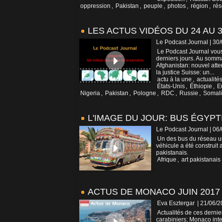
oppression
,
Pakistan
,
peuple
,
photos
,
région
,
rés
LES ACTUS VIDÉOS DU 24 AU 3
Le Podcast Journal | 30
Le Podcast Journal vous
derniers jours. Au somma
Afghanistan: nouvel atten
la justice Suisse: un...
actu à la une
,
actualité
États-Unis
,
Éthiopie
,
E
Nigeria
,
Pakistan
,
Pologne
,
RDC
,
Russie
,
Somal
L'IMAGE DU JOUR: BUS ÉGYPT
Le Podcast Journal | 06
Un des bus du réseau ur
véhicule a été construit 
pakistanais.
Afrique
,
art pakistanais
ACTUS DE MONACO JUIN 2017 
Eva Esztergar
| 21/06/
Actualités de ces derni
carabiniers; Monaco inte