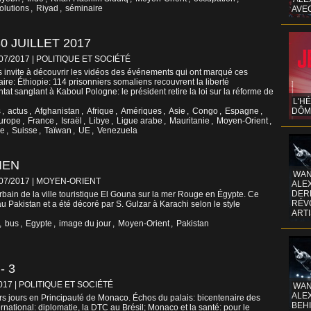
olutions
,
Riyad
,
séminaire
AVE
0 JUILLET 2017
/07/2017
|
POLITIQUE ET SOCIÉTÉ
 invite à découvrir les vidéos des événements qui ont marqué ces
ire: Éthiopie: 114 prisonniers somaliens recouvrent la liberté
tat sanglant à Kaboul Pologne: le président retire la loi sur la réforme de
L'H
s
,
actus
,
Afghanistan
,
Afrique
,
Amériques
,
Asie
,
Congo
,
Espagne
,
DÔM
urope
,
France
,
Israël
,
Libye
,
Ligue arabe
,
Mauritanie
,
Moyen-Orient
,
ie
,
Suisse
,
Taïwan
,
UE
,
Venezuela
IEN
WAN
/07/2017
|
MOYEN-ORIENT
ALE
DERR
bain de la ville touristique El Gouna sur la mer Rouge en Égypte. Ce
RÉV
au Pakistan et a été décoré par S. Gulzar à Karachi selon le style
ART
,
bus
,
Egypte
,
image du jour
,
Moyen-Orient
,
Pakistan
- 3
2017
|
POLITIQUE ET SOCIÉTÉ
WAN
ALE
ers jours en Principauté de Monaco. Échos du palais: bicentenaire des
BEHI
rnational: diplomatie, la DTC au Brésil; Monaco et la santé: pour le