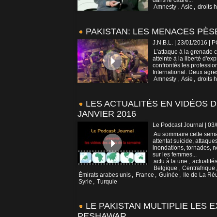
dans le cadre...
Amnesty
,
Asie
,
droits 
PAKISTAN: LES MENACES PÈS
J.N.B.L. | 23/01/2016
|
P
L’attaque à la grenade 
atteinte à la liberté d'e
confrontés les professio
International. Deux agre
Amnesty
,
Asie
,
droits 
LES ACTUALITÉS EN VIDÉOS D
JANVIER 2016
Le Podcast Journal | 03
Au sommaire cette semai
attentat suicide, attaque
inondations, tornades, ne
sur les femmes...
actu à la une
,
actualité
Belgique
,
Centrafrique
Émirats arabes unis
,
France
,
Guinée
,
Ile de La Ré
Syrie
,
Turquie
LE PAKISTAN MULTIPLIE LES
PESHAWAR