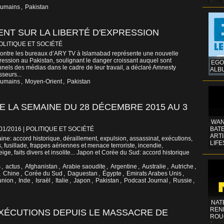
humains
,
Pakistan
ENT SUR LA LIBERTÉ D'EXPRESSION
OLITIQUE ET SOCIÉTÉ
contre les bureaux d’ARY TV à Islamabad représente une nouvelle
xpression au Pakistan, soulignant le danger croissant auquel sont
EGO
nnels des médias dans le cadre de leur travail, a déclaré Amnesty
ALB
sseurs...
humains
,
Moyen-Orient
,
Pakistan
E LA SEMAINE DU 28 DÉCEMBRE 2015 AU 3
WAN
/01/2016
|
POLITIQUE ET SOCIÉTÉ
BATE
ART
ne: accord historique, déraillement, expulsion, assassinat, exécutions,
LIFE
s, fusillade, frappes aériennes et menace terroriste, incendie,
ige, faits divers et insolite... Japon et Corée du Sud: accord historique
s
,
actus
,
Afghanistan
,
Arabie saoudite
,
Argentine
,
Australie
,
Autriche
,
,
Chine
,
Corée du Sud
,
Daguestan
,
Égypte
,
Emirats Arabes Unis
,
union
,
Inde
,
Israël
,
Italie
,
Japon
,
Pakistan
,
Podcast Journal
,
Russie
,
NAT
REN
 EXÉCUTIONS DEPUIS LE MASSACRE DE
ROU