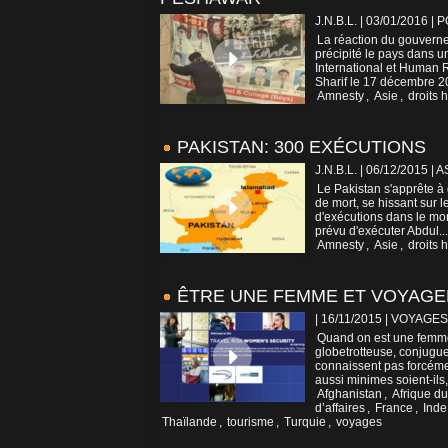
J.N.B.L. | 03/01/2016
|
P
La réaction du gouvern
précipité le pays dans 
International et Human 
Sharif le 17 décembre 20
Amnesty
,
Asie
,
droits 
PAKISTAN: 300 EXÉCUTIONS
J.N.B.L. | 06/12/2015
|
A
Le Pakistan s'apprête à 
de mort, se hissant sur 
d'exécutions dans le mo
prévu d'exécuter Abdul...
Amnesty
,
Asie
,
droits 
ÊTRE UNE FEMME ET VOYAGE
| 16/11/2015
|
VOYAGES
Quand on est une femme 
globetrotteuse, conjugu
connaissent pas forcéme
aussi minimes soient-ils
Afghanistan
,
Afrique d
d’affaires
,
France
,
Inde
Thaïlande
,
tourisme
,
Turquie
,
voyages