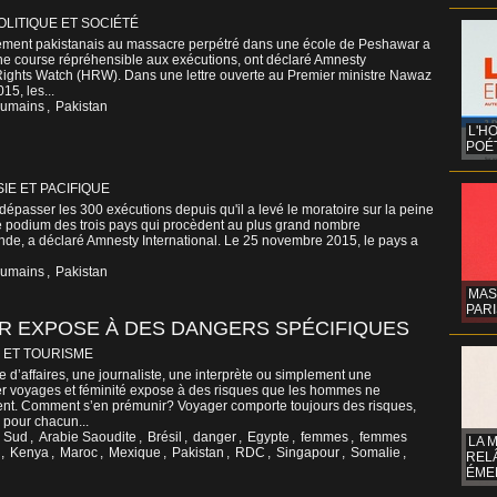
OLITIQUE ET SOCIÉTÉ
ement pakistanais au massacre perpétré dans une école de Peshawar a
une course répréhensible aux exécutions, ont déclaré Amnesty
Rights Watch (HRW). Dans une lettre ouverte au Premier ministre Nawaz
15, les...
humains
,
Pakistan
L'H
POÉT
SIE ET PACIFIQUE
dépasser les 300 exécutions depuis qu'il a levé le moratoire sur la peine
le podium des trois pays qui procèdent au plus grand nombre
nde, a déclaré Amnesty International. Le 25 novembre 2015, le pays a
humains
,
Pakistan
MAS
PARI
R EXPOSE À DES DANGERS SPÉCIFIQUES
 ET TOURISME
d’affaires, une journaliste, une interprète ou simplement une
er voyages et féminité expose à des risques que les hommes ne
nt. Comment s’en prémunir? Voyager comporte toujours des risques,
, pour chacun...
u Sud
,
Arabie Saoudite
,
Brésil
,
danger
,
Egypte
,
femmes
,
femmes
LA 
,
Kenya
,
Maroc
,
Mexique
,
Pakistan
,
RDC
,
Singapour
,
Somalie
,
REL
ÉMER