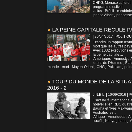
CHPG; Monaco culturel: F
programme estival....
actus
,
Brésil
,
carabinie
prince Albert
,
princesse
LA PEINE CAPITALE RECULE P
| 20/04/2017
|
POLITIQU
D'après un rapport d'Am
mort que les autres pays
Avec 1032 exécutions en
la peine capitale,...
Amériques
,
Amnesty
,
droits de l'Homme
,
État
monde
,
mort
,
Moyen-Orient
,
ONG
,
Pakistan
,
pein
TOUR DU MONDE DE LA SITUA
2016 - 2
J.N.B.L. | 10/09/2016
|
P
L'actualité internation
nouvelle: en RDC quatre 
Bauma et Yves Makwambal
Australie, les...
Afrique
,
Amériques
,
A
Israël
,
Kenya
,
Laos
,
M