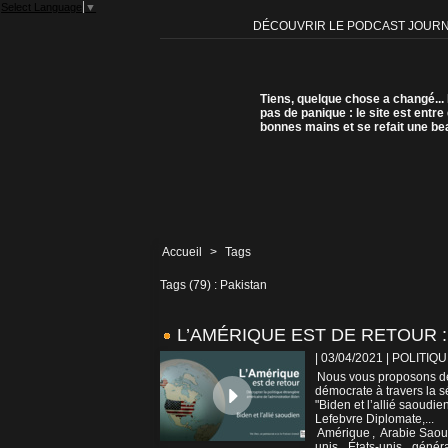
Select Language
▼
DÉCOUVRIR LE PODCAST JOUR
Tiens, quelque chose a changé...
pas de panique : le site est entre
bonnes mains et se refait une be
Accueil
>
Tags
Tags (79) : Pakistan
L’AMÉRIQUE EST DE RETOUR : 
| 03/04/2021
|
POLITIQU
Nous vous proposons de 
démocrate à travers la s
"Biden et l’allié saoudi
Lefebvre Diplomate,...
Amérique
,
Arabie Saou
unis
,
États-unis
,
généra