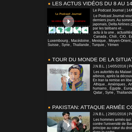
LES ACTUS VIDÉOS DU 8 AU 14
Le Podcast Journal | 14
Le Podcast Journal vous
derniers jours. Au somm
japonais, Delta Airlines
par les talibans et...
actu à la une
,
actualité
Canada
,
Chili
,
CIO
,
E
Luxembourg
,
Macédoine
,
Mexique
,
Moyen-Orient
Suisse
,
Syrie
,
Thaïlande
,
Turquie
,
Yémen
TOUR DU MONDE DE LA SITUAT
J.N.B.L. | 14/05/2016
|
P
Les autorités du Malawi 
albinos, après la décou
En Iran la remise en libe
Afrique
,
Amériques
,
A
humains
,
Égypte
,
Euro
Qatar
,
Syrie
,
Thaïland
PAKISTAN: ATTAQUE ARMÉE C
J.N.B.L. | 29/01/2016
|
P
Les hommes armés qui on
contre l'université de B
principe au cœur du droi