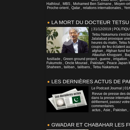
Hathloul
,
MBS
,
Mohamed Ben Salmane
,
Moyen-ori
Proche-orient
,
Qatar
,
relations internationales
,
Ye
LA MORT DU DOCTEUR TETS
| 31/12/2019
|
POLITIQU
Tetsu Nakamura s'est ba
Jalalabad provoque une v
heures du matin, Tetsu 
coups de feu éclatent au.
afghan
,
Afghan fund for 
Attaullah Khogyani
,
Ba
fusillade
,
Green ground project
,
guerre
,
irrigation
,
Fukumoto
,
Oncle Mourad
,
Pakistan
,
Peace Japan M
Shaheen
,
taliban
,
talibans
,
Tetsu Nakamura
LES DERNIÈRES ACTUS DE PA
Le Podcast Journal | 01
Revue de presse des der
dans la presse internatio
défilement, passez votre
commentaires.
actus
,
Asie
,
Pakistan
,
GWADAR ET CHABAHAR LES F