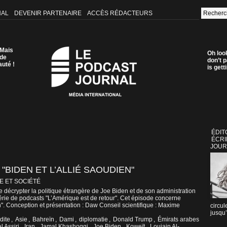
NAL
DEVENIR PARTENAIRE
ACCÈS RÉDACTEURS
 Mais
Oh loo
 de
don’t p
auté !
is get
ÉDIT
ÉCRI
JOUR
"BIDEN ET L’ALLIÉ SAOUDIEN"
E ET SOCIÉTÉ
décrypter la politique étrangère de Joe Biden et de son administration
érie de podcasts "L’Amérique est de retour". Cet épisode concerne
en". Conception et présentation : Daw Conseil scientifique : Maxime
circul
jusqu’
dite
,
Asie
,
Bahreïn
,
Dami
,
diplomatie
,
Donald Trump
,
Émirats arabes
l Assiri
,
Iran
,
Jamal Khashoggi
,
Joe Biden
,
Koweït
,
Loujain Al-