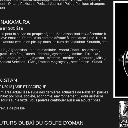
ent
,
Oman
,
Pakistan
,
Podcast Journal #PoJo
,
Politique étrangère
,
men
U NAKAMURA
E ET SOCIÉTÉ
ttu pour la survie du peuple afghan. Son assassinat le 4 décembre à
ive émotion. Portrait d'un homme dévoué à une cause juste. Il est 8
Nakamura circule en pick up dans les rues de Jalalabad. Soudain, des
..
life
,
Afghanistan
,
aide humanitaire
,
Ashraf Ghani
,
assassinat
,
gram
,
choléra
,
Daech
,
docteur
,
dysenterie
,
famine
,
Fukuoka
,
Jalalabad
,
Kaboul
,
Kyushu
,
médecin
,
médecine
,
meurtre
,
Mitsuji
edical Services
,
PMS
,
Ramon Magsaysay
,
sécheresse
,
Suhail
KISTAN
/01/2018
|
ASIE ET PACIFIQUE
nières actualités Revue des dernières actualités de Pakistan, parues
nale: politique, société, économie, environnement... Pour arrêter le
 souris sur le texte. Vous pouvez contribuer aussi en ajoutant des
revue de presse
WAN
UTURS DUBAÏ DU GOLFE D’OMAN
BATE