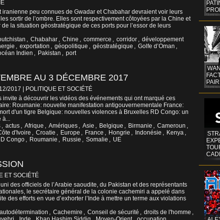
IE
PAT
PRO
et iranienne peu connues de Gwadar et Chabahar devraient voir leurs
es sortir de l’ombre. Elles sont respectivement côtoyées par la Chine et
er de la situation géostratégique de ces ports pour l’essor de leurs
outchistan
,
Chabahar
,
Chine
,
commerce
,
corridor
,
développement
ergie
,
exportation
,
géopolitique
,
géostratégique
,
Golfe d’Oman
,
océan Indien
,
Pakistan
,
port
WAN
FAC
VEMBRE AU 3 DÉCEMBRE 2017
PAIR
/12/2017
|
POLITIQUE ET SOCIÉTÉ
 invite à découvrir les vidéos des événements qui ont marqué ces
aire: Roumanie: nouvelle manifestation antigouvernementale France:
mort d'un tigre Belgique: nouvelles violences à Bruxelles RD Congo: un
à...
s
,
actus
,
Afrique
,
Amériques
,
Asie
,
Belgique
,
Birmanie
,
Cameroun
,
Côte d'Ivoire
,
Croatie
,
Europe
,
France
,
Hongrie
,
Indonésie
,
Kenya
,
STR
D Congo
,
Roumanie
,
Russie
,
Somalie
,
UE
EXP
TOUR
CAD
SSION
E ET SOCIÉTÉ
éuni des officiels de l’Arabie saoudite, du Pakistan et des représentants
ationales, le secrétaire général de la colonie cachemiri a appelé dans
te des efforts en vue d’exhorter l’Inde à mettre un terme aux violations
autodétermination
,
Cachemire
,
Conseil de sécurité
,
droits de l'homme
,
yebri
,
Inde
,
Khan Hashim Siddiq
,
Moyen-Orient
,
occupation
,
ALE