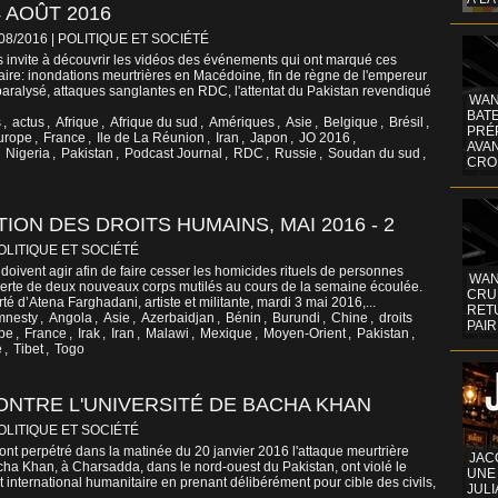
 AOÛT 2016
/08/2016
|
POLITIQUE ET SOCIÉTÉ
 invite à découvrir les vidéos des événements qui ont marqué ces
aire: inondations meurtrières en Macédoine, fin de règne de l'empereur
 paralysé, attaques sanglantes en RDC, l'attentat du Pakistan revendiqué
WAN
BATE
s
,
actus
,
Afrique
,
Afrique du sud
,
Amériques
,
Asie
,
Belgique
,
Brésil
,
PRÉ
urope
,
France
,
Ile de La Réunion
,
Iran
,
Japon
,
JO 2016
,
AVA
,
Nigeria
,
Pakistan
,
Podcast Journal
,
RDC
,
Russie
,
Soudan du sud
,
CRO
ION DES DROITS HUMAINS, MAI 2016 - 2
OLITIQUE ET SOCIÉTÉ
doivent agir afin de faire cesser les homicides rituels de personnes
WAN
verte de deux nouveaux corps mutilés au cours de la semaine écoulée.
CRUI
rté d’Atena Farghadani, artiste et militante, mardi 3 mai 2016,...
RETU
mnesty
,
Angola
,
Asie
,
Azerbaidjan
,
Bénin
,
Burundi
,
Chine
,
droits
PAIR
pe
,
France
,
Irak
,
Iran
,
Malawi
,
Mexique
,
Moyen-Orient
,
Pakistan
,
e
,
Tibet
,
Togo
ONTRE L'UNIVERSITÉ DE BACHA KHAN
OLITIQUE ET SOCIÉTÉ
t perpétré dans la matinée du 20 janvier 2016 l'attaque meurtrière
JAC
acha Khan, à Charsadda, dans le nord-ouest du Pakistan, ont violé le
UNE
t international humanitaire en prenant délibérément pour cible des civils,
JULI