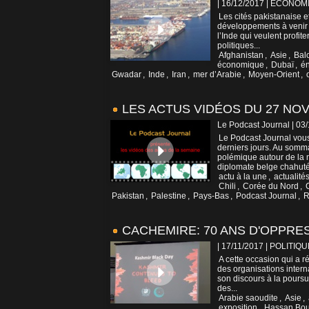
| 16/12/2017
|
ÉCONOM
Les cités pakistanaise 
développements à venir l
l’Inde qui veulent profit
politiques...
Afghanistan
,
Asie
,
Bal
économique
,
Dubaï
,
én
Gwadar
,
Inde
,
Iran
,
mer d’Arabie
,
Moyen-Orient
,
LES ACTUS VIDÉOS DU 27 NO
Le Podcast Journal | 03
Le Podcast Journal vous
derniers jours. Au somm
polémique autour de la 
diplomate belge chahuté 
actu à la une
,
actualité
Chili
,
Corée du Nord
,
Pakistan
,
Palestine
,
Pays-Bas
,
Podcast Journal
,
R
CACHEMIRE: 70 ANS D'OPPRE
| 17/11/2017
|
POLITIQU
A cette occasion qui a r
des organisations intern
son discours à la poursui
des...
Arabie saoudite
,
Asie
,
exposition
,
Hassan Bou