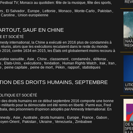
REV
estival TV; Monaco au quotidien: fête de la musique, fête des sports,
rs
,
El Salvador
,
Europe
,
Lettonie
,
Monaco
,
Monte-Carlo
,
Pakistan
,
 Caroline
,
Union européenne
ARTOUT, SAUF EN CHINE
E ET SOCIÉTÉ
NAÂ
nesty international, la Chine a exécuté en 2016 plus de condamnés à
REG
 réunis, alors que les exécutions reculaient dans le reste du monde.
 2016, contre 1634 en 2015, les États ont globalement moins recouru à
Arabie saoudite
,
Asie
,
Chine
,
classement
,
condamnés
,
défense
,
s
,
Etats-Unis
,
exécutions
,
fondation
,
Human Rights Watch
,
Irak
,
Iran
,
e
,
peine capitale
,
peine de mort
,
Pékin
,
rapport
,
statistiques
TION DES DROITS HUMAINS, SEPTEMBRE
LITI
WAN
OLITIQUE ET SOCIÉTÉ
ale des droits humains en ce début septembre 2016 comporte une bonne
militants pour la démocratie ont été remis en liberté. Parmi eux, Fred
a, des prisonniers d'opinion adoptés par Amnesty International. En
mnesty
,
Asie
,
Australie
,
droits humains
,
Europe
,
France
,
Gabon
,
oyen-Orient
,
Pakistan
,
Ukraine
,
Venezuela
,
Zimbabwe
DE 
SPE
À LA