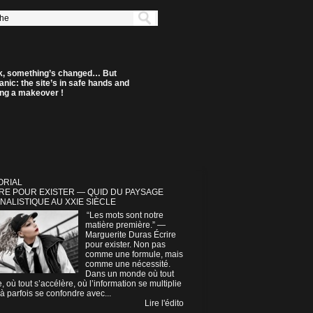
k, something’s changed… But
anic: the site’s in safe hands and
ting a makeover !
ORIAL
RE POUR EXISTER — QUID DU PAYSAGE
NALISTIQUE AU XXIE SIÈCLE
“Les mots sont notre
matière première.” —
Marguerite Duras Écrire
pour exister. Non pas
comme une formule, mais
comme une nécessité.
Dans un monde où tout
e, où tout s’accélère, où l’information se multiplie
à parfois se confondre avec...
Lire l'édito