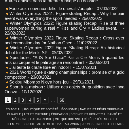
Autres articles dans la même rubrique ou dossier:
Face aux nouveaux défis, le cheval s’adapte
- 07/03/2022
Winter Olympics 2022 : Figure skating Recap : Why the pair
event was everything the sport needed
- 26/02/2022
Winter Olympics 2022: Figure skating Recap: Rise of three
superwomen during a real « Kiss and Cry » Ladies event.
-
22/02/2022
Winter Olympics 2022 Figure Skating Recap : Cross-over
and coronation day for Nathan Chen
- 11/02/2022
Winter Olympics 2022 Figure Skating Recap: An historical
debut for the Men's SP
- 09/02/2022
Spectacle : "ArtS Sur Glace" Par la Cie Moins 5 quand les
arts du cirque et le patinage se rencontrent
- 09/09/2021
J'ai testé la chute libre en indoor !
- 15/07/2021
2021 World figure skating championships : promise of a gold
competition
- 23/03/2021
Seidou Mbombo Njoya hors-jeu
- 29/01/2021
Sport à la maison : Utiliser des objets du quotidien avec Inna
Orlova
- 10/12/2020
1
2
3
4
5
»
...
68
ÉDITORIAL
|
POLITIQUE ET SOCIÉTÉ
|
ÉCONOMIE
|
NATURE ET DÉVELOPPEMENT
DURABLE
|
ART ET CULTURE
|
ÉDUCATION
|
SCIENCE ET HIGH-TECH
|
SANTÉ ET
MÉDECINE
|
GASTRONOMIE
|
VIE QUOTIDIENNE
|
CÉLÉBRITÉS, MODE ET
LIFESTYLE
|
SPORT
|
AUTO, MOTO, BATEAU, AVION
|
JEUNES
|
INSOLITE ET FAITS
DIVERS
|
VOYAGES ET TOURISME
|
HUMOUR