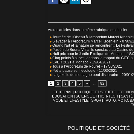
Autres articles dans la même rubrique ou dossier:
Journée de l'Oiseau à l'arboretum Marcel Kroenle
S’évader à l’Arboretum Marcel Kroenlein
- 07/09/
Quand l'art et la nature se rencontrent : Le Festiv
Pasión de Buena Vista, le spectacle au Casino de
Huit prix pour le Jardin Exotique de Monaco
- 18/
Cinq points à surveiller dans le rapport du GIEC su
EVER 2021 à Monaco
- 19/04/2021
Tous à l’Arboretum de Roure!
- 17/03/2021
Petite pause sur l’écologie
- 11/03/2021
La gazelle de montagne peut disparaître
- 20/01/
1
2
3
4
5
»
...
82
ÉDITORIAL
|
POLITIQUE ET SOCIÉTÉ
|
ÉCONOM
ÉDUCATION
|
SCIENCE ET HIGH-TECH
|
SANTÉ
MODE ET LIFESTYLE
|
SPORT
|
AUTO, MOTO, BA
T
POLITIQUE ET SOCIÉTÉ