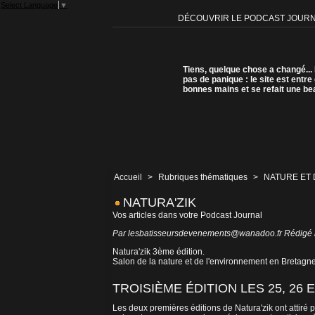
Select Language
▼
DÉCOUVRIR LE PODCAST JOUR
Tiens, quelque chose a changé...
pas de panique : le site est entre
bonnes mains et se refait une be
Accueil
>
Rubriques thématiques
>
NATURE ET
NATURA'ZIK
Vos articles dans votre Podcast Journal
Par lesbatisseursdevenements@wanadoo.fr Rédigé le
Natura'zik 3ème édition.
Salon de la nature et de l'environnement en Bretagne
TROISIÈME ÉDITION LES 25, 26 
Les deux premières éditions de Natura'zik ont attiré 