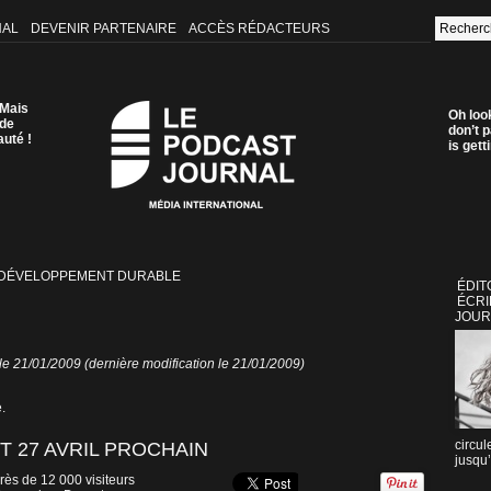
NAL
DEVENIR PARTENAIRE
ACCÈS RÉDACTEURS
 Mais
Oh loo
 de
don’t p
auté !
is get
 DÉVELOPPEMENT DURABLE
ÉDIT
ÉCRI
JOUR
 21/01/2009 (dernière modification le 21/01/2009)
.
circul
ET 27 AVRIL PROCHAIN
jusqu’
près de 12 000 visiteurs