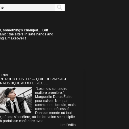
k, something’s changed… But
anic: the site’s in safe hands and
ting a makeover !
ORIAL
RE POUR EXISTER — QUID DU PAYSAGE
NALISTIQUE AU XXIE SIÈCLE
“Les mots sont notre
matière première.” —
Marguerite Duras Écrire
pour exister. Non pas
comme une formule, mais
comme une nécessité.
Dans un monde où tout
e, où tout s’accélère, où l’information se multiplie
à parfois se confondre avec...
Lire l'édito