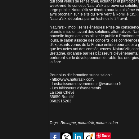
qui sont venus se renseigner, échanger et participer 
week-end, le concept Natura'zik a prouvé sa solidité,
large public. Natura'zik se tiendra pour la troisième éd
avril prochain sur le site du "Pré Vert" à Romillé (35)
Natura'zik, débutera par un fest-noz le 24 avril.
Natura'zik, mobilise tes énergies! Prise de conscience
planète mise en avant des solutions alternatives. Natu
nouvelle façon de sensibiliser le public à l'environne
jours, le salon associe des concerts, des conférence
d'exposants venus de la France entière pour aider à
que les actes ont des conséquences. Natura'zik, con
Bretagne, organisé par les bâtisseurs d'évènements.
porteront sur le développement durable, les énergies 
la flore...
Pour plus d'information sur ce salon :
-
http://www.naturazik.com/
-
Lesbatisseursdevenements@wanadoo.fr
- Les bâtisseurs d'évènements
La cour Chevé
35850 Romillé
0682915263
Tags
:
Bretagne
,
natura'zik
,
nature
,
salon
Save