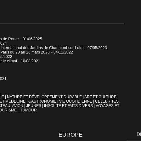
in de Roure
- 01/06/2025
2024
al International des Jardins de Chaumont-sur-Loire
- 07/05/2023
 Paris du 20 au 26 mars 2023
- 04/12/2022
05/2022
r le climat
- 10/08/2021
2021
IE
|
NATURE ET DÉVELOPPEMENT DURABLE
|
ART ET CULTURE
|
 ET MÉDECINE
|
GASTRONOMIE
|
VIE QUOTIDIENNE
|
CÉLÉBRITÉS,
TEAU, AVION
|
JEUNES
|
INSOLITE ET FAITS DIVERS
|
VOYAGES ET
OURISME
|
HUMOUR
EUROPE
D