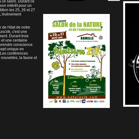
à ce salon. Durant ce
 son intérêt pour un
ition les 25, 26 et 27
. L'évènement
 de l'état de notre
ra'zik, c'est une
ment. Durant trois
s et une centaine
 prendre conscience
cept unique en
 Les conférences
nouvelles, la faune et