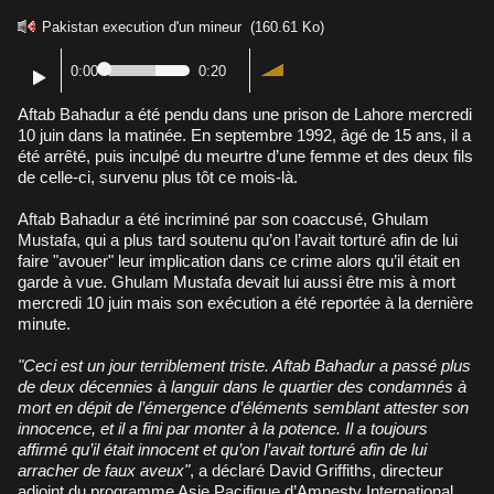
Pakistan execution d'un mineur
(160.61 Ko)
0:00
0:20
Aftab Bahadur a été pendu dans une prison de Lahore mercredi
10 juin dans la matinée. En septembre 1992, âgé de 15 ans, il a
été arrêté, puis inculpé du meurtre d’une femme et des deux fils
de celle-ci, survenu plus tôt ce mois-là.
Aftab Bahadur a été incriminé par son coaccusé, Ghulam
Mustafa, qui a plus tard soutenu qu’on l’avait torturé afin de lui
faire "avouer" leur implication dans ce crime alors qu’il était en
garde à vue. Ghulam Mustafa devait lui aussi être mis à mort
mercredi 10 juin mais son exécution a été reportée à la dernière
minute.
"Ceci est un jour terriblement triste. Aftab Bahadur a passé plus
de deux décennies à languir dans le quartier des condamnés à
mort en dépit de l’émergence d’éléments semblant attester son
innocence, et il a fini par monter à la potence. Il a toujours
affirmé qu’il était innocent et qu’on l’avait torturé afin de lui
arracher de faux aveux"
, a déclaré David Griffiths, directeur
adjoint du programme Asie Pacifique d’Amnesty International.