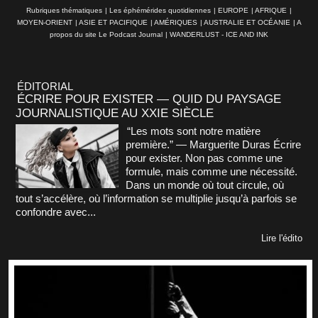
Rubriques thématiques
|
Les éphémérides quotidiennes
|
EUROPE
|
AFRIQUE
|
MOYEN-ORIENT
|
ASIE ET PACIFIQUE
|
AMÉRIQUES
|
AUSTRALIE ET OCÉANIE
|
A
propos du site Le Podcast Journal
|
WANDERLUST - ICE AND INK
ÉDITORIAL
ÉCRIRE POUR EXISTER — QUID DU PAYSAGE
JOURNALISTIQUE AU XXIE SIÈCLE
“Les mots sont notre matière
première.” — Marguerite Duras Écrire
pour exister. Non pas comme une
formule, mais comme une nécessité.
Dans un monde où tout circule, où
tout s’accélère, où l’information se multiplie jusqu’à parfois se
confondre avec...
Lire l'édito