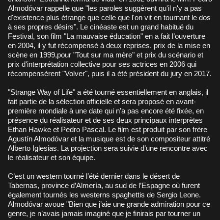
Almodóvar rappelle que "les paroles suggèrent qu'il n'y a pas
d'existence plus étrange que celle que l'on vit en tournant le dos
à ses propres désirs". Le cinéaste est un grand habitué du
Festival, son film "La mauvaise éducation" en a fait l’ouverture
en 2004, il y fut récompensé à deux reprises. prix de la mise en
scène en 1999,pour "Tout sur ma mère" et prix du scénario et
prix d'interprétation collective pour ses actrices en 2006 qui
récompensèrent "Volver", puis il a été président du jury en 2017.
"Strange Way of Life" a été tourné essentiellement en anglais, il
fait partie de la sélection officielle et sera proposé en avant-
première mondiale à une date qui n’a pas encore été fixée, en
présence du réalisateur et de ses deux principaux interprètes
Ethan Hawke et Pedro Pascal. Le film est produit par son frère
Agustín Almodóvar et la musique est de son compositeur attitré
Alberto Iglesias. La projection sera suivie d’une rencontre avec
le réalisateur et son équipe.
C’est un western tourné l’été dernier dans le désert de
Tabernas, province d’Almería, au sud de l’Espagne où furent
également tournés les westerns spaghettis de Sergio Leone.
Almodóvar avoue "Bien que j’aie une grande admiration pour ce
genre, je n’avais jamais imaginé que je finirais par tourner un