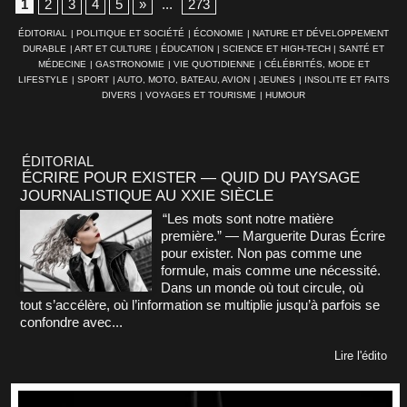
1
2
3
4
5
»
...
273
ÉDITORIAL
|
POLITIQUE ET SOCIÉTÉ
|
ÉCONOMIE
|
NATURE ET DÉVELOPPEMENT
DURABLE
|
ART ET CULTURE
|
ÉDUCATION
|
SCIENCE ET HIGH-TECH
|
SANTÉ ET
MÉDECINE
|
GASTRONOMIE
|
VIE QUOTIDIENNE
|
CÉLÉBRITÉS, MODE ET
LIFESTYLE
|
SPORT
|
AUTO, MOTO, BATEAU, AVION
|
JEUNES
|
INSOLITE ET FAITS
DIVERS
|
VOYAGES ET TOURISME
|
HUMOUR
ÉDITORIAL
ÉCRIRE POUR EXISTER — QUID DU PAYSAGE
JOURNALISTIQUE AU XXIE SIÈCLE
“Les mots sont notre matière
première.” — Marguerite Duras Écrire
pour exister. Non pas comme une
formule, mais comme une nécessité.
Dans un monde où tout circule, où
tout s’accélère, où l’information se multiplie jusqu’à parfois se
confondre avec...
Lire l'édito