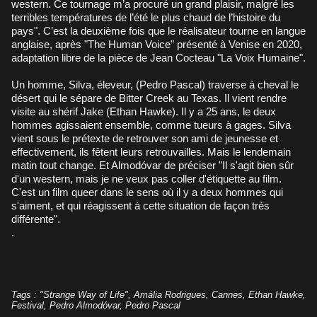
western. Ce tournage m’a procuré un grand plaisir, malgré les
terribles températures de l’été le plus chaud de l’histoire du
pays". C’est la deuxième fois que le réalisateur tourne en langue
anglaise, après "The Human Voice" présenté à Venise en 2020,
adaptation libre de la pièce de Jean Cocteau "La Voix Humaine".
Un homme, Silva, éleveur, (Pedro Pascal) traverse à cheval le
désert qui le sépare de Bitter Creek au Texas. Il vient rendre
visite au shérif Jake (Ethan Hawke). Il y a 25 ans, le deux
hommes agissaient ensemble, comme tueurs à gages. Silva
vient sous le prétexte de retrouver son ami de jeunesse et
effectivement, ils fêtent leurs retrouvailles. Mais le lendemain
matin tout change. Et Almodóvar de préciser "Il s'agit bien sûr
d'un western, mais je ne veux pas coller d'étiquette au film.
C'est un film queer dans le sens où il y a deux hommes qui
s'aiment, et qui réagissent à cette situation de façon très
différente".
.
Tags
:
"Strange Way of Life"
,
Amália Rodrigues
,
Cannes
,
Ethan Hawke
,
Festival
,
Pedro Almodóvar
,
Pedro Pascal