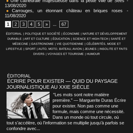
Une cathédrale majestueuse dans la petite ville de Sées
-
13/08/2020
Carrouges, un étonnant château en briques roses
-
11/08/2020
1
2
3
4
5
»
...
67
ÉDITORIAL
|
POLITIQUE ET SOCIÉTÉ
|
ÉCONOMIE
|
NATURE ET DÉVELOPPEMENT
DURABLE
|
ART ET CULTURE
|
ÉDUCATION
|
SCIENCE ET HIGH-TECH
|
SANTÉ ET
MÉDECINE
|
GASTRONOMIE
|
VIE QUOTIDIENNE
|
CÉLÉBRITÉS, MODE ET
LIFESTYLE
|
SPORT
|
AUTO, MOTO, BATEAU, AVION
|
JEUNES
|
INSOLITE ET FAITS
DIVERS
|
VOYAGES ET TOURISME
|
HUMOUR
ÉDITORIAL
ÉCRIRE POUR EXISTER — QUID DU PAYSAGE
JOURNALISTIQUE AU XXIE SIÈCLE
“Les mots sont notre matière
première.” — Marguerite Duras Écrire
pour exister. Non pas comme une
formule, mais comme une nécessité.
Dans un monde où tout circule, où
tout s’accélère, où l’information se multiplie jusqu’à parfois se
confondre avec...