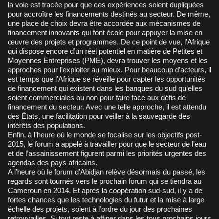
la voie est tracée pour que ces expériences soient dupliquées
pour accroître les financements destinés au secteur. De même,
une place de choix devra être accordée aux mécanismes de
financement innovants qui font école pour appuyer la mise en
œuvre des projets et programmes. De ce point de vue, l’Afrique
qui dispose encore d’un réel potentiel en matière de Petites et
Moyennes Entreprises (PME), devra trouver les moyens et les
approches pour l’exploiter au mieux. Pour beaucoup d’acteurs, il
est temps que l’Afrique se réveille pour capter les opportunités
de financement qui existent dans les banques du sud qu’elles
soient commerciales ou non pour faire face aux défis de
financement du secteur. Avec une telle approche, il est attendu
des États, une facilitation pour veiller à la sauvegarde des
intérêts des populations.
Enfin, à l’heure où le monde se focalise sur les objectifs post-
2015, le forum a appelé à travailler pour que le secteur de l’eau
et de l’assainissement figurent parmi les priorités urgentes des
agendas des pays africains.
A l’heure où le forum d’Abidjan relève désormais du passé, les
regards sont tournés vers le prochain forum qui se tiendra au
Cameroun en 2014. Et après la coopération sud-sud, il y a de
fortes chances que les technologies du futur et la mise à large
échelle des projets, soient à l’ordre du jour des prochaines
retrouvailles. Si tout reste à affiner dans les tous prochains jours