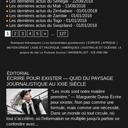
Les dernières actus du Sénégal
- 22/08/2018
Les dernières actus du Mali
- 13/08/2018
Les dernières actus du Zimbabwe
- 01/01/2018
Les dernières actus de Zambie
- 01/01/2018
Les dernières actus du Togo
- 01/01/2018
Les dernières actus du Swaziland
- 01/01/2018
1
2
3
4
5
»
...
127
Rubriques thématiques
|
Les éphémérides quotidiennes
|
EUROPE
|
AFRIQUE
|
MOYEN-ORIENT
|
ASIE ET PACIFIQUE
|
AMÉRIQUES
|
AUSTRALIE ET OCÉANIE
|
A
propos du site Le Podcast Journal
|
WANDERLUST - ICE AND INK
ÉDITORIAL
ÉCRIRE POUR EXISTER — QUID DU PAYSAGE
JOURNALISTIQUE AU XXIE SIÈCLE
“Les mots sont notre matière
première.” — Marguerite Duras Écrire
pour exister. Non pas comme une
formule, mais comme une nécessité.
Dans un monde où tout circule, où
tout s’accélère, où l’information se multiplie jusqu’à parfois se
confondre avec...