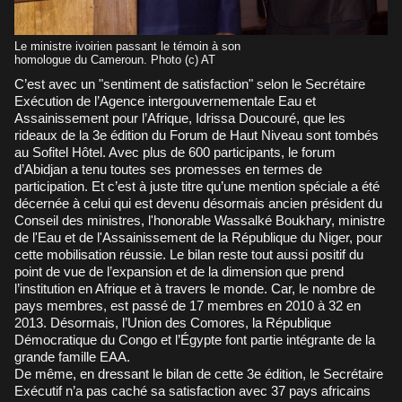
Le ministre ivoirien passant le témoin à son
homologue du Cameroun. Photo (c) AT
C’est avec un "sentiment de satisfaction" selon le Secrétaire
Exécution de l’Agence intergouvernementale Eau et
Assainissement pour l’Afrique, Idrissa Doucouré, que les
rideaux de la 3e édition du Forum de Haut Niveau sont tombés
au Sofitel Hôtel. Avec plus de 600 participants, le forum
d’Abidjan a tenu toutes ses promesses en termes de
participation. Et c’est à juste titre qu’une mention spéciale a été
décernée à celui qui est devenu désormais ancien président du
Conseil des ministres, l'honorable Wassalké Boukhary, ministre
de l'Eau et de l'Assainissement de la République du Niger, pour
cette mobilisation réussie. Le bilan reste tout aussi positif du
point de vue de l’expansion et de la dimension que prend
l’institution en Afrique et à travers le monde. Car, le nombre de
pays membres, est passé de 17 membres en 2010 à 32 en
2013. Désormais, l’Union des Comores, la République
Démocratique du Congo et l’Égypte font partie intégrante de la
grande famille EAA.
De même, en dressant le bilan de cette 3e édition, le Secrétaire
Exécutif n’a pas caché sa satisfaction avec 37 pays africains