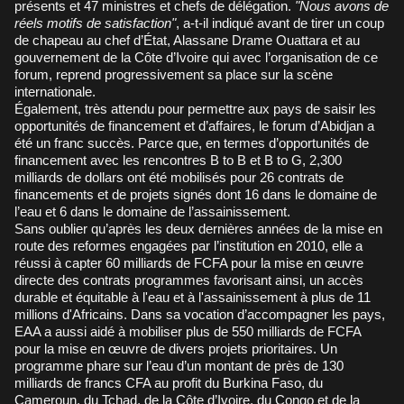
présents et 47 ministres et chefs de délégation.
"Nous avons de
réels motifs de satisfaction"
, a-t-il indiqué avant de tirer un coup
de chapeau au chef d’État, Alassane Drame Ouattara et au
gouvernement de la Côte d’Ivoire qui avec l’organisation de ce
forum, reprend progressivement sa place sur la scène
internationale.
Également, très attendu pour permettre aux pays de saisir les
opportunités de financement et d’affaires, le forum d’Abidjan a
été un franc succès. Parce que, en termes d’opportunités de
financement avec les rencontres B to B et B to G, 2,300
milliards de dollars ont été mobilisés pour 26 contrats de
financements et de projets signés dont 16 dans le domaine de
l’eau et 6 dans le domaine de l’assainissement.
Sans oublier qu’après les deux dernières années de la mise en
route des reformes engagées par l’institution en 2010, elle a
réussi à capter 60 milliards de FCFA pour la mise en œuvre
directe des contrats programmes favorisant ainsi, un accès
durable et équitable à l'eau et à l'assainissement à plus de 11
millions d'Africains. Dans sa vocation d’accompagner les pays,
EAA a aussi aidé à mobiliser plus de 550 milliards de FCFA
pour la mise en œuvre de divers projets prioritaires. Un
programme phare sur l’eau d’un montant de près de 130
milliards de francs CFA au profit du Burkina Faso, du
Cameroun, du Tchad, de la Côte d’Ivoire, du Congo et de la