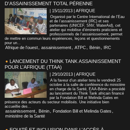
D’ASSAINISSEMENT TOTAL PÉRENNE
| 15/11/2013
|
AFRIQUE
Organisé par le Centre International de l’Eau
et de l’assainissement (IRC) et ses
partenaires (UNICEF, SNV, WaterAid), cet
atelier qui mobilise d’éminents praticiens et
professionnels de l’assainissement, permet
de mettre en commun leurs expériences, leçons et questionnements
pour un...
Afrique de l'ouest
,
assainissement
,
ATPC
,
Bénin
,
IRC
LANCEMENT DU THINK TANK ASSAINISSEMENT
POUR L’AFRIQUE (TTAA)
| 29/10/2013
|
AFRIQUE
A la faveur d’un atelier tenu le vendredi 25
octobre à la salle de conférence du ministère
en charge de la Santé, EAA-Bénin a procédé
au lancement du Think Tank africain financé
par la Fondation Bill et Melinda Gates en
présence des acteurs du secteur mobilisés. Une initiative bien
accueillie des...
assainissement
,
Bénin
,
Fondation Bill et Melinda Gates
,
ministère de la Santé
EQUITÉ ET INCLUSION DANS L’ACCÈS À