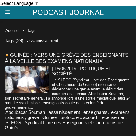
Select Language
▼
PODCAST JOURNAL
Accueil
>
Tags
Tags (29) : assainissement
GUINÉE : VERS UNE GRÈVE DES ENSEIGNANTS
À LA VEILLE DES EXAMENS NATIONAUX
| 18/06/2019
|
POLITIQUE ET
SOCIÉTÉ
Le SLECG (Syndicat Libre des Enseignants
et Chercheurs de Guinée) menace de
déclencher une grève avant le début des
examens nationaux. Aboubacar Soumah,
son secrétaire général, l’a annoncé lors d’une sortie médiatique jeudi 24
mai. Le syndicat des enseignants doute de la volonté du
gouvernement...
Aboubacar Soumah
,
assainissement
,
enseignants
,
examens
nationaux
,
grève
,
Guinée
,
protocole d’accord
,
recensement
,
SLECG
,
Syndicat Libre des Enseignants et Chercheurs de
Guinée