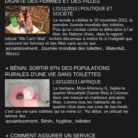
DIGNITÉ DES FEMMES ET DES FILLES
| 21/11/2013
|
POLITIQUE ET
SOCIÉTÉ
Le monde a célébré le 19 novembre 2013, la
première Journée mondiale des toilettes.
Plus qu’un combat contre la défécation à l’air
libre, les Nations Unies, dans le rapport
intitulé "We Can’t Wait", invitent désormais à mettre fin à l’indignité que
subissent les femmes et des filles sans accès aux...
assainissement
,
Journée mondiale des toilettes
,
WaterAid
,
Wsscc
BÉNIN: SORTIR 87% DES POPULATIONS
RURALES D’UNE VIE SANS TOILETTES
| 20/11/2013
|
AFRIQUE
La trentaine, Mme Ahlonsou G, habite le
quartier Missekplé (Sainte Rita) à Cotonou
dans une maison en matériaux précaires.
Mais, comme tous les habitants de ce
quartier situé dans une zone de bas-fonds,
c’est une vie sans toilettes qui se mène ici. "Au début, on utilisait les
latrines des...
assainissement
,
Bénin
,
hygiène
,
toilettes
COMMENT ASSURER UN SERVICE