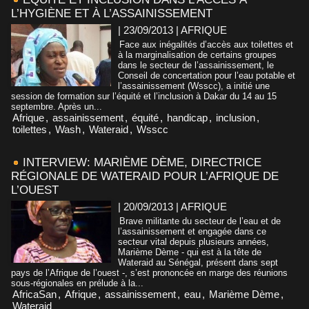
L’HYGIÈNE ET À L’ASSAINISSEMENT
| 23/09/2013
|
AFRIQUE
Face aux inégalités d’accès aux toilettes et
à la marginalisation de certains groupes
dans le secteur de l’assainissement, le
Conseil de concertation pour l’eau potable et
l’assainissement (Wsscc), a initié une
session de formation sur l’équité et l’inclusion à Dakar du 14 au 15
septembre. Après un...
Afrique
,
assainissement
,
équité
,
handicap
,
inclusion
,
toilettes
,
Wash
,
Wateraid
,
Wsscc
INTERVIEW: MARIÈME DÈME, DIRECTRICE
RÉGIONALE DE WATERAID POUR L’AFRIQUE DE
L’OUEST
| 20/09/2013
|
AFRIQUE
Brave militante du secteur de l’eau et de
l’assainissement et engagée dans ce
secteur vital depuis plusieurs années,
Marième Dème - qui est à la tête de
Wateraid au Sénégal, présent dans sept
pays de l’Afrique de l’ouest -, s’est prononcée en marge des réunions
sous-régionales en prélude à la...
AfricaSan
,
Afrique
,
assainissement
,
eau
,
Marième Dème
,
Wateraid