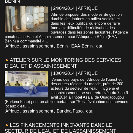
BÉNIN
| 24/04/2014
|
AFRIQUE
Afin de proposer des modèles de gestion
durable des latrines en milieu scolaire et
dans les lieux publics ou encore de faire
face aux difficultés de réalisation des
ouvrages dans les zones lacustres, l’Agence
panafricaine Eau et Assainissement pour l’Afrique au Bénin (EAA-
Bénin) a commandité 4...
Afrique
,
assainissement
,
Bénin
,
EAA-Bénin
,
eau
ATELIER SUR LE MONITORING DES SERVICES
D’EAU ET D’ASSAINISSEMENT
| 10/04/2014
|
AFRIQUE
Venus des pays de l’Afrique de l’ouest et
des autres régions du monde, près de 200
acteurs du secteur de l’eau, l’hygiène et
l’assainissement se sont retrouvés du 7 au 9
avril 2014 à l’hôtel Azalai de Ouagadougou
(Burkina Faso) pour un atelier portant sur "Suivi-évaluation des services
locaux d’eau...
Afrique
,
assainissement
,
Burkina Faso
,
eau
LES FINANCEMENTS INNOVANTS DANS LE
SECTEUR DE L’EAU ET DE L’ASSAINISSEMENT