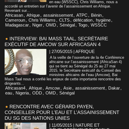
en eau (WSSCC), Chris Williams, nous a
accordé un entretien sur l’avenir de l’assainissement en Afrique.
Revenant sur...
Africasan
,
Afrique
,
assainissement
,
ATPC
,
Bénin
,
Cameroun
,
Chris Williams
,
CLTS
,
défécation
,
hygiène
,
Madagascar
,
Niger
,
OMD
,
Sénégal
,
Togo
,
WSSCC
INTERVIEW: BAI MASS TAAL, SECRÉTAIRE
EXÉCUTIF DE AMCOW SUR AFRICASAN 4
| 27/05/2015
|
AFRIQUE
A la veille de l’ouverture de la 4e Conférence
africaine sur l’assainissement (AfricaSan 4)
qui se tient au Sénégal du 25 au 27 mai
2015, le Secrétaire exécutif du Conseil des
ministres africains de l’eau (Amcow), Bai
Mass Taal nous a confié les enjeux de cette importante rencontre des
dirigeants...
Africasan4
,
Afrique
,
Amcow
,
Asie
,
assainissement
,
Dakar
,
eau
,
Nigeria
,
ODD
,
OMD
,
Sénégal
RENCONTRE AVEC GÉRARD PAYEN,
CONSEILLER POUR L’EAU ET L’ASSAINISSEMENT
DU SG DES NATIONS UNIES
| 11/05/2015
|
NATURE ET