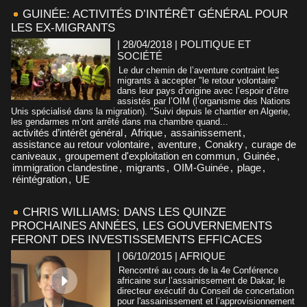
GUINÉE: ACTIVITÉS D’INTÉRÊT GÉNÉRAL POUR
LES EX-MIGRANTS
| 28/04/2018
|
POLITIQUE ET
SOCIÉTÉ
Le dur chemin de l’aventure contraint les
migrants à accepter "le retour volontaire"
dans leur pays d’origine avec l’espoir d’être
assistés par l’OIM (l’organisme des Nations
Unis spécialisé dans la migration). "Suivi depuis le chantier en Algerie,
les gendarmes m’ont arrêté dans ma chambre quand...
activités d’intérêt général
,
Afrique
,
assainissement
,
assistance au retour volontaire
,
aventure
,
Conakry
,
curage de
caniveaux
,
groupement d'exploitation en commun
,
Guinée
,
immigration clandestine
,
migrants
,
OIM-Guinée
,
plage
,
réintégration
,
UE
CHRIS WILLIAMS: DANS LES QUINZE
PROCHAINES ANNÉES, LES GOUVERNEMENTS
FERONT DES INVESTISSEMENTS EFFICACES
| 06/10/2015
|
AFRIQUE
Rencontré au cours de la 4e Conférence
africaine sur l’assainissement de Dakar, le
directeur exécutif du Conseil de concertation
pour l'assainissement et l’approvisionnement