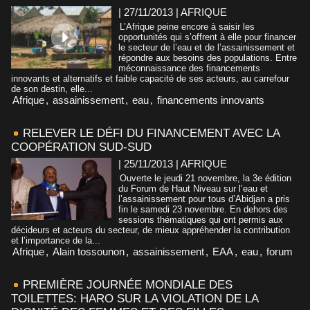
| 27/11/2013
|
AFRIQUE
L’Afrique peine encore à saisir les
opportunités qui s’offrent à elle pour financer
le secteur de l’eau et de l’assainissement et
répondre aux besoins des populations. Entre
méconnaissance des financements
innovants et alternatifs et faible capacité de ses acteurs, au carrefour
de son destin, elle...
Afrique
,
assainissement
,
eau
,
financements innovants
RELEVER LE DÉFI DU FINANCEMENT AVEC LA
COOPÉRATION SUD-SUD
| 25/11/2013
|
AFRIQUE
Ouverte le jeudi 21 novembre, la 3e édition
du Forum de Haut Niveau sur l’eau et
l’assainissement pour tous d’Abidjan a pris
fin le samedi 23 novembre. En dehors des
sessions thématiques qui ont permis aux
décideurs et acteurs du secteur, de mieux appréhender la contribution
et l’importance de la...
Afrique
,
Alain tossounon
,
assainissement
,
EAA
,
eau
,
forum
PREMIÈRE JOURNÉE MONDIALE DES
TOILETTES: HARO SUR LA VIOLATION DE LA