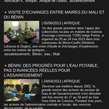
Africasan 4
,
Afrique
,
Afrique de l'ouest
,
assainissement
VISITE D’ÉCHANGES ENTRE MAIRES DU MALI ET
DU BÉNIN
| 05/06/2013
|
AFRIQUE
Un des grands pionniers dans l’appui des
collectivités locales en matière de maîtrise
d’ouvrage communal, l’ONG belge Protos, a
organisé du 20 au 24 mai 2013 dans trois
communes du Mono-Couffo (Athiémé,
Lokossa et Dogbo), une visite d’étude et d’échanges d’expériences
entre les maires de quelques...
assainissement
,
Bénin
,
eau
,
Mali
BÉNIN: DES PROGRÈS POUR L'EAU POTABLE,
PAS D'AVANCÉES RÉELLES POUR
L'ASSAINISSEMENT
| 24/04/2013
|
AFRIQUE
Devenue une tradition depuis 2002, la
grande messe des acteurs du secteur de
l'eau et de l'assainissement s'est déroulée
une fois encore du 17 au 19 avril au Sea
View hôtel de Cotonou. Pendant trois jours,
les acteurs de l'administration centrale et locale, des services
déconcentrés, de la société...