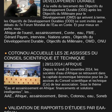
DÉVELOPPEMENT DURABLE
A la veille du lancement des Objectifs du
Développement Durable (ODD) après les
Objectifs du Millénaire pour le
Développement (OMD) qui arrivent à terme,
les Objectifs de Développement Durables (ODD) se sont invités aux
débats du 7e Forum Mondial de l’Eau en Corée. Et pour mieux en
parler, nous...
Afrique de l'ouest
,
assainissement
,
Corée
,
eau
,
FME
,
Gérard Payen
,
interview
,
Nations unies
,
Objectifs du
Développement Durable
,
Objectifs du Millénaire
,
OMD
,
ONU
COTONOU ACCUEILLE LES 2E ASSISSES DU
CONSEIL SCIENTIFIQUE ET TECHNIQUE
| 28/11/2014
|
AFRIQUE
Depuis le lundi 24 novembre 2014, les
sociétés d’eau d’Afrique se retrouvent dans
la capitale économique béninoise pour les 2e
assises du Conseil scientifique et technique
(Cst) de leur association. Sous le thème
"Eau et assainissement en Afrique: financements et solutions
intelligentes", les...
AAE
,
Afrique
,
assainissement
,
Bénin
,
Cotonou
,
eau
,
Soneb
VALIDATION DE RAPPORTS D’ÉTUDES PAR EAA-