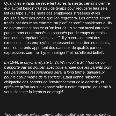
Quand les enfants se réveillent après la sieste, certains d’entre
eux auront besoin d’un peu de temps pour récupérer leur zèle,
fait qui tape sur les nerfs des employées stressées et les
pousse à faire des actes que l’on regrettera. Les enfants seront
traités par des mots comme “stupide” et “con” considérant qu’ils
ne comprennent pas ce qu’on leur dit. Ils seront aussi attrapés
par les bras et emmenés ou poussés par de coups de mains
continus en répétant “vite… vite!”. Il y a certainement des
exceptions. Les employées ne cessent de qualifier les enfants,
dont les parents apportent des cadeaux de qualité, par des
expressions comme “hyper intelligent” et “qu’elle est belle!”.
En 1944, le psychanalyste D. W. Winnicott a dit: “Tout ce qui
n’apporte pas un soutien spécifique à l’idée que les parents sont
des personnes responsables sera, à long terme, dangereux
pour le cœur même de la société”
. Étant donné l’absence
obligatoire des parents de l’environnement de la garderie, et
après ce qu’on vous a exposé suite à notre enquête, ce serait à
vous d’en tirer la leçon et de réagir!
Tags
:
angoisse
,
enfant
,
garderie
,
Liban
,
maltraitance
,
maman
,
parents
,