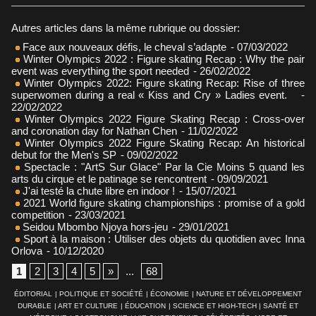
Autres articles dans la même rubrique ou dossier:
Face aux nouveaux défis, le cheval s’adapte
- 07/03/2022
Winter Olympics 2022 : Figure skating Recap : Why the pair
event was everything the sport needed
- 26/02/2022
Winter Olympics 2022: Figure skating Recap: Rise of three
superwomen during a real « Kiss and Cry » Ladies event.
-
22/02/2022
Winter Olympics 2022 Figure Skating Recap : Cross-over
and coronation day for Nathan Chen
- 11/02/2022
Winter Olympics 2022 Figure Skating Recap: An historical
debut for the Men's SP
- 09/02/2022
Spectacle : "ArtS Sur Glace" Par la Cie Moins 5 quand les
arts du cirque et le patinage se rencontrent
- 09/09/2021
J'ai testé la chute libre en indoor !
- 15/07/2021
2021 World figure skating championships : promise of a gold
competition
- 23/03/2021
Seidou Mbombo Njoya hors-jeu
- 29/01/2021
Sport à la maison : Utiliser des objets du quotidien avec Inna
Orlova
- 10/12/2020
1
2
3
4
5
»
...
68
ÉDITORIAL
|
POLITIQUE ET SOCIÉTÉ
|
ÉCONOMIE
|
NATURE ET DÉVELOPPEMENT
DURABLE
|
ART ET CULTURE
|
ÉDUCATION
|
SCIENCE ET HIGH-TECH
|
SANTÉ ET