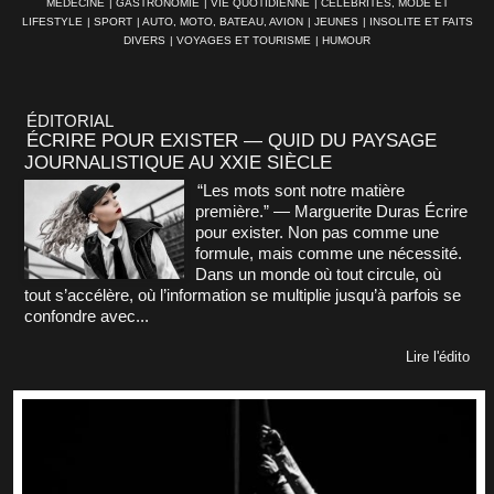
MÉDECINE
|
GASTRONOMIE
|
VIE QUOTIDIENNE
|
CÉLÉBRITÉS, MODE ET
LIFESTYLE
|
SPORT
|
AUTO, MOTO, BATEAU, AVION
|
JEUNES
|
INSOLITE ET FAITS
DIVERS
|
VOYAGES ET TOURISME
|
HUMOUR
ÉDITORIAL
ÉCRIRE POUR EXISTER — QUID DU PAYSAGE
JOURNALISTIQUE AU XXIE SIÈCLE
“Les mots sont notre matière
première.” — Marguerite Duras Écrire
pour exister. Non pas comme une
formule, mais comme une nécessité.
Dans un monde où tout circule, où
tout s’accélère, où l’information se multiplie jusqu’à parfois se
confondre avec...
Lire l'édito