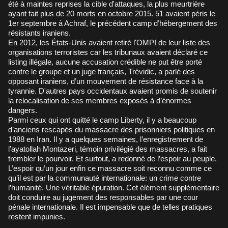
été à maintes reprises la cible d'attaques, la plus meurtrière
ayant fait plus de 20 morts en octobre 2015. 51 avaient péris le
1er septembre à Achraf, le précédent camp d’hébergement des
résistants iraniens.
En 2012, les États-Unis avaient retiré l'OMPI de leur liste des
organisations terroristes car les tribunaux avaient déclaré ce
listing illégale, aucune accusation crédible ne put être porté
contre le groupe et un juge français, Trévidic, a parlé des
opposant iraniens, d’un mouvement de résistance face à la
tyrannie. D'autres pays occidentaux avaient promis de soutenir
la relocalisation de ses membres exposés à d’énormes
dangers.
Parmi ceux qui ont quitté le camp Liberty, il y a beaucoup
d’anciens rescapés du massacre des prisonniers politiques en
1988 en Iran. Il y a quelques semaines, l’enregistrement de
l’ayatollah Montazeri, témoin privilégié des massacres, a fait
trembler le pourvoir. Et surtout, a redonné de l’espoir au peuple.
L’espoir qu’un jour enfin ce massacre soit reconnu comme ce
qu’il est par la communauté internationale: un crime contre
l’humanité. Une véritable épuration. Cet élément supplémentaire
doit conduire au jugement des responsables par une cour
pénale internationale. Il est impensable que de telles pratiques
restent impunies.