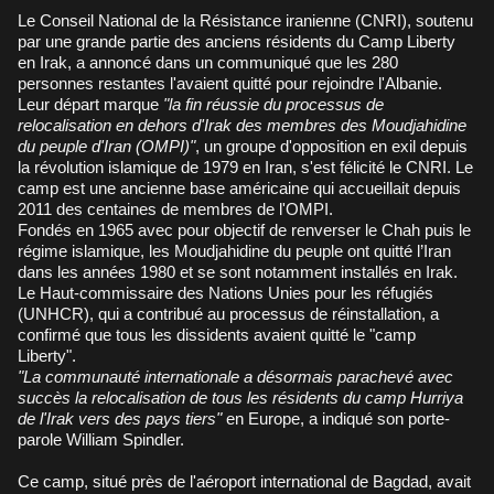
Le Conseil National de la Résistance iranienne (CNRI), soutenu
par une grande partie des anciens résidents du Camp Liberty
en Irak, a annoncé dans un communiqué que les 280
personnes restantes l'avaient quitté pour rejoindre l'Albanie.
Leur départ marque
"la fin réussie du processus de
relocalisation en dehors d'Irak des membres des Moudjahidine
du peuple d'Iran (OMPI)"
, un groupe d'opposition en exil depuis
la révolution islamique de 1979 en Iran, s'est félicité le CNRI. Le
camp est une ancienne base américaine qui accueillait depuis
2011 des centaines de membres de l'OMPI.
Fondés en 1965 avec pour objectif de renverser le Chah puis le
régime islamique, les Moudjahidine du peuple ont quitté l’Iran
dans les années 1980 et se sont notamment installés en Irak.
Le Haut-commissaire des Nations Unies pour les réfugiés
(UNHCR), qui a contribué au processus de réinstallation, a
confirmé que tous les dissidents avaient quitté le "camp
Liberty".
"La communauté internationale a désormais parachevé avec
succès la relocalisation de tous les résidents du camp Hurriya
de l'Irak vers des pays tiers"
en Europe, a indiqué son porte-
parole William Spindler.
Ce camp, situé près de l'aéroport international de Bagdad, avait