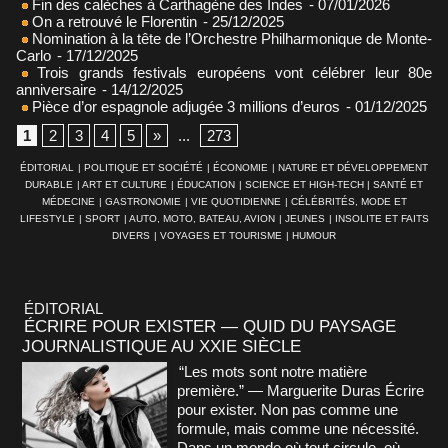
Fin des calèches à Carthagène des Indes
- 07/01/2026
On a retrouvé le Florentin
- 25/12/2025
Nomination à la tête de l’Orchestre Philharmonique de Monte-
Carlo
- 17/12/2025
Trois grands festivals européens vont célébrer leur 80e
anniversaire
- 14/12/2025
Pièce d’or espagnole adjugée 3 millions d’euros
- 01/12/2025
1
2
3
4
5
»
...
273
ÉDITORIAL
|
POLITIQUE ET SOCIÉTÉ
|
ÉCONOMIE
|
NATURE ET DÉVELOPPEMENT
DURABLE
|
ART ET CULTURE
|
ÉDUCATION
|
SCIENCE ET HIGH-TECH
|
SANTÉ ET
MÉDECINE
|
GASTRONOMIE
|
VIE QUOTIDIENNE
|
CÉLÉBRITÉS, MODE ET
LIFESTYLE
|
SPORT
|
AUTO, MOTO, BATEAU, AVION
|
JEUNES
|
INSOLITE ET FAITS
DIVERS
|
VOYAGES ET TOURISME
|
HUMOUR
ÉDITORIAL
ÉCRIRE POUR EXISTER — QUID DU PAYSAGE
JOURNALISTIQUE AU XXIE SIÈCLE
“Les mots sont notre matière
première.” — Marguerite Duras Écrire
pour exister. Non pas comme une
formule, mais comme une nécessité.
Dans un monde où tout circule, où