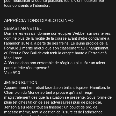
pour neutraliser la course plusieurs tours -, ont toutefois été
tous contraints à l'abandon.
APPRÉCIATIONS DIABLOTO.INFO
SEBASTIAN VETTEL
Domine les essais, domine son équipier Webber sur ses terres,
domine plus de la moitié de la course avant d'être condamné à
l'abandon suite à la perte de ses freins. Le jeune prodige de la
Formule 1 mérite mieux que son classement au Championnat,
où l'écurie Red Bull devrait tenir la dragée haute à Ferrari et à
Mac Laren.
A l'écurie dans son ensemble de réagir au plus tôt : un talent
pareil mérite récompense !
Vote 9/10
JENSON BUTTON
Apparemment en retrait face à son brillant équipier Hamilton, le
Champion du Monde sortant a prouvé qu'il sait réagir
magistralement dès que la situation se présente. Sous forme de
pluie (et d'hésitation de ses adversaires) puis de pace-car,
Jenson a su réagir tout en finesse : un boulot de pro, de
maestro même, tant la gestion de l'usure et de l'adhérence