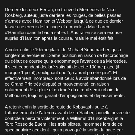
Derrière les deux Ferrari, on trouve la Mercedes de Nico
Rosberg, auteur, juste derrière les rouges, de belles passes
d'armes avec Hamilton et Webber, jusqu'à ce que ce dernier
fasse une erreur de freinage et emporte la Mac Laren
d'Hamilton dans le bac à sable. L'Australien se sera excusé
auprès d'Hamilton après la course, mais le mal était fait.
A noter enfin le 10ème place de Michael Schumacher, qui a
longtemps évolué en 13ème position en raison de l'accrochage
du début de course qui a endommagé l'avant de sa Mercedes.
Il s'est cependant déclaré satisfait de cette 10ème place (il
marque 1 point), soulignant que "ça aurait pu être pire". Et
effectivement, nombreux sont ceux à avoir abandonné lors de
ce Grand Prix très disputé et mouvementé, en raison
notamment de la pluie et du tracé du circuit semi-urbain de
Melbourne, toujours garant d'empoignades et dépassements.
A retenir enfin la sortie de route de Kobayashi suite à
l'affaissement de l'aileron avant de sa Sauber, laquelle privée de
contrôle a percuté violemment la Williams d'Hülkenberg et la
Toro Rosso de Buemi ; les trois pilotes, indemnes lors de ce
spectaculaire accident - qui a provoqué la sortie du pace-car