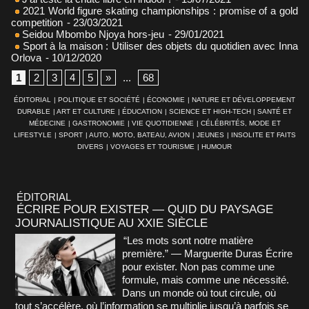
2021 World figure skating championships : promise of a gold
competition
- 23/03/2021
Seidou Mbombo Njoya hors-jeu
- 29/01/2021
Sport à la maison : Utiliser des objets du quotidien avec Inna
Orlova
- 10/12/2020
1
2
3
4
5
»
...
68
ÉDITORIAL
|
POLITIQUE ET SOCIÉTÉ
|
ÉCONOMIE
|
NATURE ET DÉVELOPPEMENT
DURABLE
|
ART ET CULTURE
|
ÉDUCATION
|
SCIENCE ET HIGH-TECH
|
SANTÉ ET
MÉDECINE
|
GASTRONOMIE
|
VIE QUOTIDIENNE
|
CÉLÉBRITÉS, MODE ET
LIFESTYLE
|
SPORT
|
AUTO, MOTO, BATEAU, AVION
|
JEUNES
|
INSOLITE ET FAITS
DIVERS
|
VOYAGES ET TOURISME
|
HUMOUR
ÉDITORIAL
ÉCRIRE POUR EXISTER — QUID DU PAYSAGE
JOURNALISTIQUE AU XXIE SIÈCLE
“Les mots sont notre matière
première.” — Marguerite Duras Écrire
pour exister. Non pas comme une
formule, mais comme une nécessité.
Dans un monde où tout circule, où
tout s’accélère, où l’information se multiplie jusqu’à parfois se