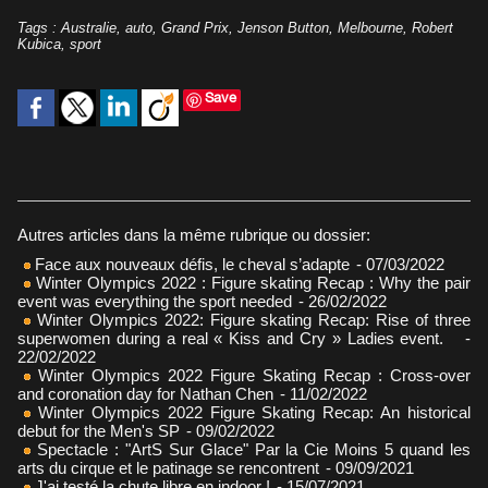
Tags
:
Australie
,
auto
,
Grand Prix
,
Jenson Button
,
Melbourne
,
Robert
Kubica
,
sport
Save
Autres articles dans la même rubrique ou dossier:
Face aux nouveaux défis, le cheval s’adapte
- 07/03/2022
Winter Olympics 2022 : Figure skating Recap : Why the pair
event was everything the sport needed
- 26/02/2022
Winter Olympics 2022: Figure skating Recap: Rise of three
superwomen during a real « Kiss and Cry » Ladies event.
-
22/02/2022
Winter Olympics 2022 Figure Skating Recap : Cross-over
and coronation day for Nathan Chen
- 11/02/2022
Winter Olympics 2022 Figure Skating Recap: An historical
debut for the Men's SP
- 09/02/2022
Spectacle : "ArtS Sur Glace" Par la Cie Moins 5 quand les
arts du cirque et le patinage se rencontrent
- 09/09/2021
J'ai testé la chute libre en indoor !
- 15/07/2021