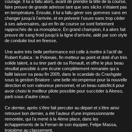
courage. Il lui a fallu alors, avant de prendre la tête de la course,
faire preuve de grande adresse tant que ses slicks n'étaient pas
en température. Ensuite, il lui a fallu gérer ses gommes sans en
changer jusqu'à l'arrivée, et en prévenir l'usure sans trop céder
à ses adversaires, qui en fin de course se sont fortement
rapprochés de sa monoplace. En grand champion, il a alors fait
preuve de sang froid jusqu'à la ligne d'arrivée, aidé par son style
de conduite tout en finesse.
Une autre très belle performance est celle à mettre à l'actif de
Robert Kubica : le Polonais, fin metteur au point et doté d'un très
solide talent, a su tirer parti de sa Renault, et offre le plus beau
résultat possible à une écurie complètement remaniée qui a
faillit laisser sa peau fin 2009, dans le scandale du Crashgate
sous la gestion Briatore : une belle récompense pour la nouvelle
direction et son valeureux personnel, et un beau satisfécit pour
avoir choisi le meilleur pilote possible pour succéder à Alonso,
parti sous d'autre cieux.
Ce dernier, après s'être fait percuter au départ et s'être ainsi
retrouve bon dernier, a été l'auteur d'une impressionnante
remontée, qui l'a mené à la 4ème place, dans les
échappements de la Ferrari de son équipier, Felipe Massa,
troisième au classement.