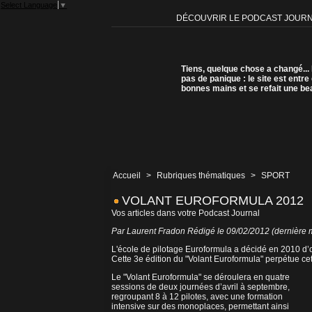
Select Language
▼
DÉCOUVRIR LE PODCAST JOUR
Tiens, quelque chose a changé...
pas de panique : le site est entre
bonnes mains et se refait une be
Accueil
>
Rubriques thématiques
>
SPORT
VOLANT EUROFORMULA 2012
Vos articles dans votre Podcast Journal
Par Laurent Fradon Rédigé le 09/02/2012 (dernière m
L'école de pilotage Euroformula a décidé en 2010 d’o
Cette 3e édition du "Volant Euroformula" perpétue cett
Le "Volant Euroformula" se déroulera en quatre
sessions de deux journées d’avril à septembre,
regroupant 8 à 12 pilotes, avec une formation
intensive sur des monoplaces, permettant ainsi