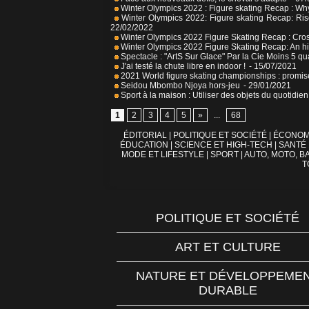
Winter Olympics 2022 : Figure skating Recap : Why
Winter Olympics 2022: Figure skating Recap: Ris
22/02/2022
Winter Olympics 2022 Figure Skating Recap : Cro
Winter Olympics 2022 Figure Skating Recap: An his
Spectacle : "ArtS Sur Glace" Par la Cie Moins 5 qua
J'ai testé la chute libre en indoor !
- 15/07/2021
2021 World figure skating championships : promise
Seidou Mbombo Njoya hors-jeu
- 29/01/2021
Sport à la maison : Utiliser des objets du quotidie
1
2
3
4
5
»
...
68
ÉDITORIAL
|
POLITIQUE ET SOCIÉTÉ
|
ÉCONOM
ÉDUCATION
|
SCIENCE ET HIGH-TECH
|
SANTÉ
MODE ET LIFESTYLE
|
SPORT
|
AUTO, MOTO, BA
T
POLITIQUE ET SOCIÉTÉ
ART ET CULTURE
NATURE ET DÉVELOPPEME
DURABLE