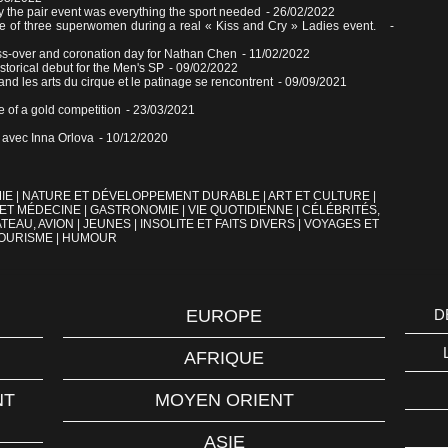
 the pair event was everything the sport needed
- 26/02/2022
e of three superwomen during a real « Kiss and Cry » Ladies event.
-
ss-over and coronation day for Nathan Chen
- 11/02/2022
torical debut for the Men's SP
- 09/02/2022
nd les arts du cirque et le patinage se rencontrent
- 09/09/2021
 of a gold competition
- 23/03/2021
n avec Inna Orlova
- 10/12/2020
IE
|
NATURE ET DÉVELOPPEMENT DURABLE
|
ART ET CULTURE
|
 ET MÉDECINE
|
GASTRONOMIE
|
VIE QUOTIDIENNE
|
CÉLÉBRITÉS,
TEAU, AVION
|
JEUNES
|
INSOLITE ET FAITS DIVERS
|
VOYAGES ET
OURISME
|
HUMOUR
EUROPE
D
AFRIQUE
NT
MOYEN ORIENT
ASIE