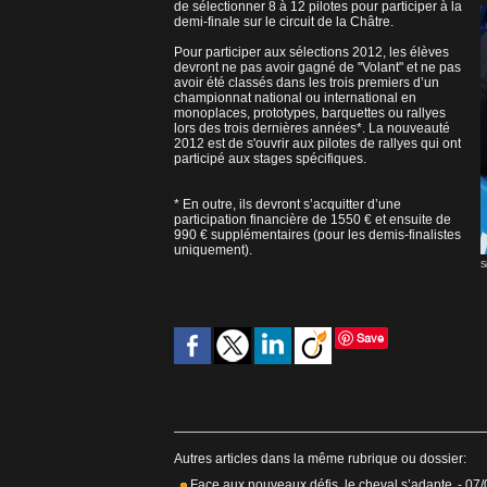
de sélectionner 8 à 12 pilotes pour participer à la
demi-finale sur le circuit de la Châtre.
Pour participer aux sélections 2012, les élèves
devront ne pas avoir gagné de "Volant" et ne pas
avoir été classés dans les trois premiers d’un
championnat national ou international en
monoplaces, prototypes, barquettes ou rallyes
lors des trois dernières années*. La nouveauté
2012 est de s'ouvrir aux pilotes de rallyes qui ont
participé aux stages spécifiques.
* En outre, ils devront s’acquitter d’une
participation financière de 1550 € et ensuite de
990 € supplémentaires (pour les demis-finalistes
uniquement).
S
Save
Autres articles dans la même rubrique ou dossier:
Face aux nouveaux défis, le cheval s’adapte
- 07