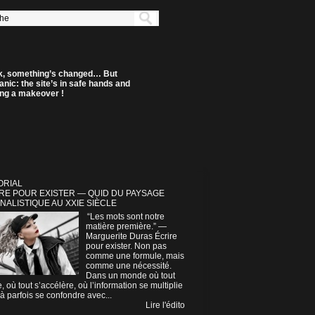
k, something’s changed… But
anic: the site’s in safe hands and
ting a makeover !
ORIAL
RE POUR EXISTER — QUID DU PAYSAGE
NALISTIQUE AU XXIE SIÈCLE
“Les mots sont notre
matière première.” —
Marguerite Duras Écrire
pour exister. Non pas
comme une formule, mais
comme une nécessité.
Dans un monde où tout
e, où tout s’accélère, où l’information se multiplie
à parfois se confondre avec...
Lire l'édito