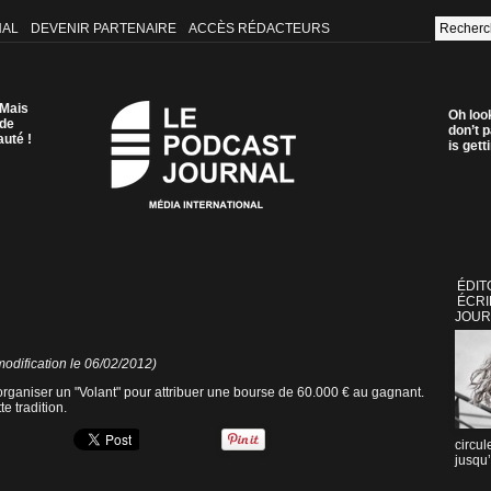
NAL
DEVENIR PARTENAIRE
ACCÈS RÉDACTEURS
 Mais
Oh loo
 de
don’t p
auté !
is get
ÉDIT
ÉCRI
JOUR
odification le 06/02/2012)
rganiser un "Volant" pour attribuer une bourse de 60.000 € au gagnant.
e tradition.
circul
jusqu’