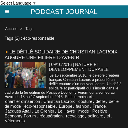
Select Language
▼
PODCAST JOURNAL
Accueil
>
Tags
Tags (2) : éco-responsable
LE DÉFILÉ SOLIDAIRE DE CHRISTIAN LACROIX
AUGURE UNE FILIÈRE D’AVENIR
| 09/10/2016
|
NATURE ET
DÉVELOPPEMENT DURABLE
Le 15 septembre 2016, le célèbre créateur
français Christian Lacroix a présenté un
défilé couture d’un nouveau genre. Un défilé
solidaire et participatif qui s’inscrit dans le
cadre de la 5e édition du Positive Economy Forum qui a eu lieu au
Havre du 13 au 17 septembre 2016. Petites mains et...
chantier d'insertion
,
Christian Lacroix
,
couture
,
défilé
,
défilé
de mode
,
éco-responsable
,
Europe
,
fashion
,
France
,
Jacques Attali
,
Le Grenier
,
Le Havre
,
mode
,
Positive
Economy Forum
,
récupération
,
recyclage
,
solidaire
,
tri
,
vêtements