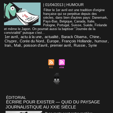
| 01/04/2013
|
HUMOUR
Fêter le 1er avril est une tradition d'origine
française qui se perpétue depuis des
siècles, dans bien d'autres pays: Danemark,
Pays-Bas, Belgique, Canada, Italie,
Pologne, Portugal, Suisse, Suède, Finlande
et même le Japon. On pourrait aussi la baptiser "Journée de la
convivialité" puisque c'est...
1er avril
,
actu à la une
,
actualité
,
Barack Obama
,
Chine
,
Chypre
,
Corée du Nord
,
Europe
,
François Hollande
,
humour
,
Iran
,
Mali
,
poisson d'avril
,
premier avril
,
Russie
,
Syrie
ÉDITORIAL
ÉCRIRE POUR EXISTER — QUID DU PAYSAGE
JOURNALISTIQUE AU XXIE SIÈCLE