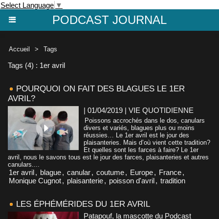
Select Language
▼
PODCAST JOURNAL
Accueil
>
Tags
Tags (4) : 1er avril
POURQUOI ON FAIT DES BLAGUES LE 1ER
AVRIL?
| 01/04/2019
|
VIE QUOTIDIENNE
Poissons accrochés dans le dos, canulars
divers et variés, blagues plus ou moins
réussies… Le 1er avril est le jour des
plaisanteries. Mais d’où vient cette tradition?
Et quelles sont les farces à faire? Le 1er
avril, nous le savons tous est le jour des farces, plaisanteries et autres
canulars....
1er avril
,
blague
,
canular
,
coutume
,
Europe
,
France
,
Monique Cugnot
,
plaisanterie
,
poisson d'avril
,
tradition
LES ÉPHÉMÉRIDES DU 1ER AVRIL
Patapouf, la mascotte du Podcast