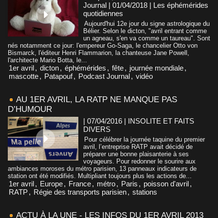
Journal | 01/04/2018
|
Les éphémérides
quotidiennes
Aujourd'hui 12e jour du signe astrologique du
Bélier. Selon le dicton, "avril entrant comme
un agneau, s'en va comme un taureau". Sont
nés notamment ce jour: l'empereur Go-Saga, le chancelier Otto von
Bismarck, l'éditeur Henri Flammarion, la chanteuse Jane Powell,
l'architecte Mario Botta, le...
1er avril
,
dicton
,
éphémérides
,
fête
,
journée mondiale
,
mascotte
,
Patapouf
,
Podcast Journal
,
vidéo
AU 1ER AVRIL, LA RATP NE MANQUE PAS
D’HUMOUR
| 07/04/2016
|
INSOLITE ET FAITS
DIVERS
Pour célébrer la journée taquine du premier
avril, l’entreprise RATP avait décidé de
préparer une bonne plaisanterie à ses
voyageurs. Pour redonner le sourire aux
ambiances moroses du métro parisien, 13 panneaux indicateurs de
station ont été modifiés. Multipliant toujours plus les actions de...
1er avril
,
Europe
,
France
,
métro
,
Paris
,
poisson d'avril
,
RATP
,
Régie des transports parisien
,
stations
ACTU À LA UNE - LES INFOS DU 1ER AVRIL 2013