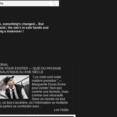
k, something’s changed… But
anic: the site’s in safe hands and
ting a makeover !
ORIAL
RE POUR EXISTER — QUID DU PAYSAGE
NALISTIQUE AU XXIE SIÈCLE
“Les mots sont notre
matière première.” —
Marguerite Duras Écrire
pour exister. Non pas
comme une formule, mais
comme une nécessité.
Dans un monde où tout
e, où tout s’accélère, où l’information se multiplie
à parfois se confondre avec...
Lire l'édito