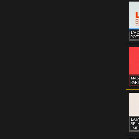
L'H
POÉT
MAS
PARI
LA 
REL
ÉMER