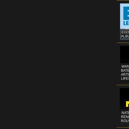
EGO
ALB
WAN
BATE
ART
LIFE
NAT
REN
ROU