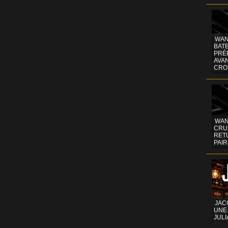
WAN
BATE
PRÉ
AVA
CRO
WAN
CRUI
RETU
PAIR
JAC
UNE
JULI