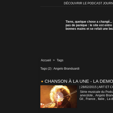
DÉCOUVRIR LE PODCAST JOUR
Tiens, quelque chose a changé...
pas de panique : le site est entre
bonnes mains et se refait une be
Accueil
>
Tags
Tags (2) : Angelo Branduardi
CHANSON À LA UNE - LA DEM
| 28/02/2015
|
ART ET 
Série musicale du Podca
anecdote
,
Angelo Bran
Gil
,
France
,
Italie
,
La d