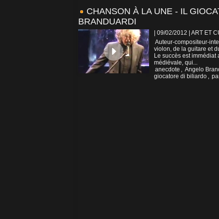
CHANSON À LA UNE - IL GIOC
BRANDUARDI
| 09/02/2012
|
ART ET 
Auteur-compositeur-inte
violon, de la guitare et 
Le succès est immédiat 
médiévale, qui...
anecdote
,
Angelo Bran
giocatore di biliardo
,
pa