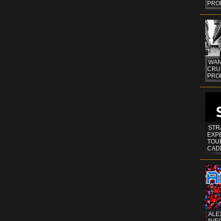
PRO
WAN
CRUI
PROF
STR
EXP
TOUR
CAD
ALE