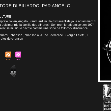
ATORE DI BILIARDO, PAR ANGELO
CULTURE
rprète italien, Angelo Branduardi multi-instrumentiste joue notamment du
du dulcimer (de la famille des cithares). Son premier album sort en 1974.
avec sa musique décrite comme une sorte de folk-rock d'influence
duardi
,
chanson
,
chanson à la une
,
dédicace
,
Giorgio Faletti
,
Il
roles de chanson
WAN
BATE
PAT