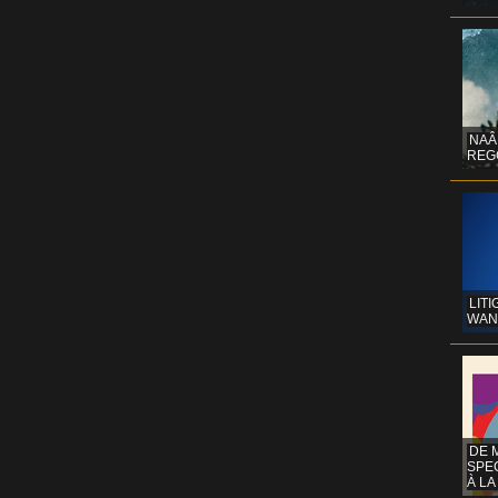
NAÂ
REG
LITI
WAN
DE 
SPE
À LA