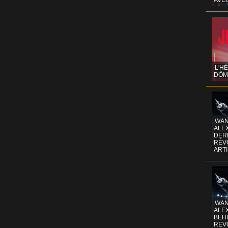
AVE
L'H
DÔM
WAN
ALE
DERR
RÉV
ART
WAN
ALE
BEHI
REV