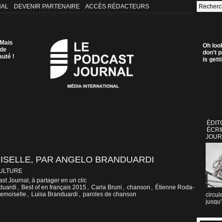
NAL
DEVENIR PARTENAIRE
ACCÈS RÉDACTEURS
 Mais
Oh loo
 de
don’t p
auté !
is get
ÉDIT
ÉCRI
JOUR
OISELLE, PAR ANGELO BRANDUARDI
CULTURE
st Journal, à partager en un clic
duardi
,
Best of en français 2015
,
Carla Bruni
,
chanson
,
Étienne Roda-
emoiselle
,
Luisa Branduardi
,
paroles de chanson
circul
jusqu’