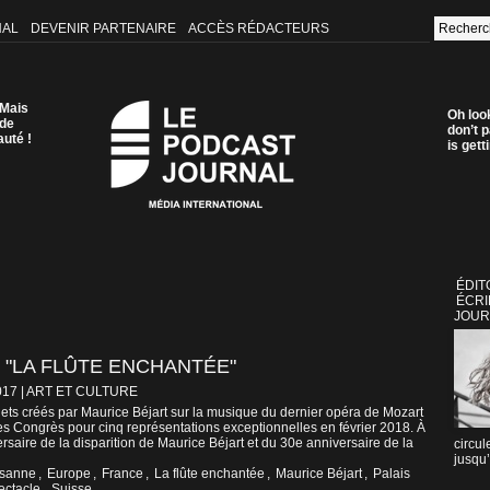
NAL
DEVENIR PARTENAIRE
ACCÈS RÉDACTEURS
 Mais
Oh loo
 de
don’t p
auté !
is get
ÉDIT
ÉCRI
JOUR
 "LA FLÛTE ENCHANTÉE"
017
|
ART ET CULTURE
lets créés par Maurice Béjart sur la musique du dernier opéra de Mozart
es Congrès pour cinq représentations exceptionnelles en février 2018. À
rsaire de la disparition de Maurice Béjart et du 30e anniversaire de la
circul
jusqu’
usanne
,
Europe
,
France
,
La flûte enchantée
,
Maurice Béjart
,
Palais
ectacle
,
Suisse