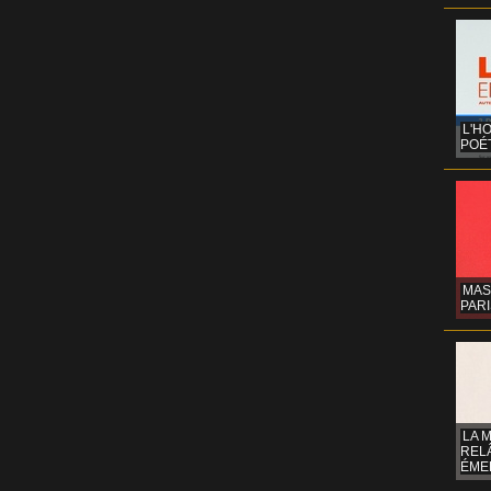
L'H
POÉT
MAS
PARI
LA 
REL
ÉMER