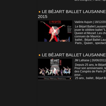
LE BÉJART BALLET LAUSANNE
2015
Valérie Aujuin | 18/12/2
Le Béjart Ballet Lausan
jouer le célèbre ballet 
Queen et Mozart. Les cho
connues de Maurice...
ballet
,
Béjart Ballet La
Paris
,
Queen
,
spectac
LE BÉJART BALLET LAUSANNE 
JM Lafraise | 26/06/2011
Depuis 25 ans, le Béjar
Pour son anniversaire, l
des Congrès de Paris (Fra
pour...
25 ans
,
ballet
,
Béjart 