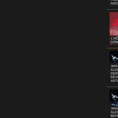
AVE
L'H
DÔM
WAN
ALE
DERR
RÉV
ART
WAN
ALE
BEHI