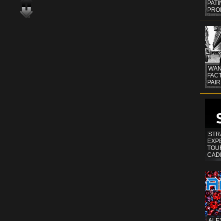
PAT
PRO
WAN
FAC
PAIR
STR
EXP
TOUR
CAD
ALE