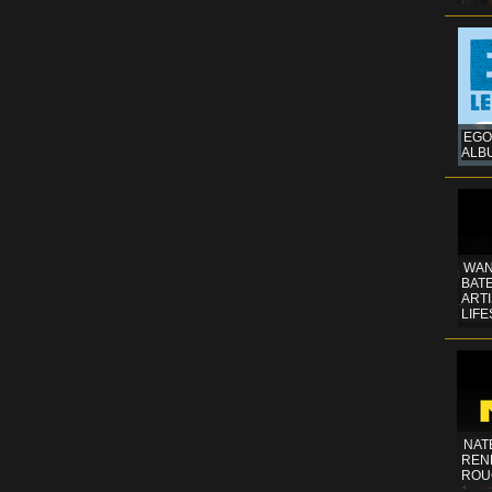
EGO
ALB
WAN
BATE
ART
LIFE
NAT
REN
ROU