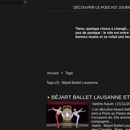
Select Language
▼
DÉCOUVRIR LE PODCAST JOUR
Tiens, quelque chose a changé...
pas de panique : le site est entre
bonnes mains et se refait une be
Accueil
>
Tags
Tags (3) : Béjart Ballet Lausanne
BÉJART BALLET LAUSANNE ET
Valérie Aujuin
| 01/11/2
L'un des plus beaux bal
sera à Paris au Palais d
l’occasion du 10e annive
compagnie,...
ballet
,
Béjart Ballet La
des Congrès
,
Paris
,
sp