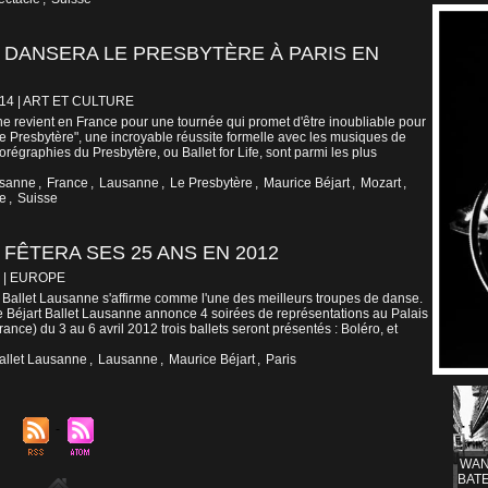
 DANSERA LE PRESBYTÈRE À PARIS EN
014
|
ART ET CULTURE
ne revient en France pour une tournée qui promet d'être inoubliable pour
"Le Presbytère", une incroyable réussite formelle avec les musiques de
régraphies du Presbytère, ou Ballet for Life, sont parmi les plus
usanne
,
France
,
Lausanne
,
Le Presbytère
,
Maurice Béjart
,
Mozart
,
le
,
Suisse
FÊTERA SES 25 ANS EN 2012
|
EUROPE
t Ballet Lausanne s'affirme comme l'une des meilleurs troupes de danse.
e Béjart Ballet Lausanne annonce 4 soirées de représentations au Palais
nce) du 3 au 6 avril 2012 trois ballets seront présentés : Boléro, et
Ballet Lausanne
,
Lausanne
,
Maurice Béjart
,
Paris
WAN
BATE