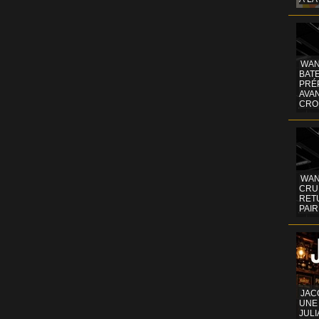
WAN
BATE
PRÉ
AVA
CRO
WAN
CRUI
RETU
PAIR
JAC
UNE
JULI