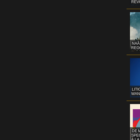
REV
NAÂ
REG
LITI
WAN
DE 
SPE
À LA