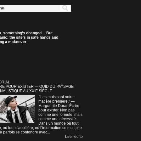
k, something’s changed… But
anic: the site’s in safe hands and
ting a makeover !
ORIAL
RE POUR EXISTER — QUID DU PAYSAGE
NALISTIQUE AU XXIE SIÈCLE
“Les mots sont notre
matière première.” —
Marguerite Duras Écrire
pour exister. Non pas
comme une formule, mais
comme une nécessité.
Dans un monde où tout
e, où tout s’accélère, où l’information se multiplie
à parfois se confondre avec...
Lire l'édito