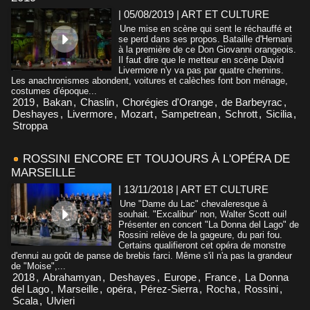
| 05/08/2019
|
ART ET CULTURE
Une mise en scène qui sent le réchauffé et
se perd dans ses propos. Bataille d'Hernani
à la première de ce Don Giovanni orangeois.
Il faut dire que le metteur en scène David
Livermore n'y va pas par quatre chemins.
Les anachronismes abondent, voitures et calèches font bon ménage,
costumes d'époque...
2019
,
Bakan
,
Chaslin
,
Chorégies d'Orange
,
de Barbeyrac
,
Deshayes
,
Livermore
,
Mozart
,
Sampetrean
,
Schrott
,
Sicilia
,
Stroppa
ROSSINI ENCORE ET TOUJOURS À L'OPÉRA DE
MARSEILLE
| 13/11/2018
|
ART ET CULTURE
Une "Dame du Lac" chevaleresque à
souhait. "Excalibur" non, Walter Scott oui!
Présenter en concert "La Donna del Lago" de
Rossini relève de la gageure, du pari fou.
Certains qualifieront cet opéra de monstre
d'ennui au goût de panse de brebis farci. Même s'il n'a pas la grandeur
de "Moise",...
2018
,
Abrahamyan
,
Deshayes
,
Europe
,
France
,
La Donna
del Lago
,
Marseille
,
opéra
,
Pérez-Sierra
,
Rocha
,
Rossini
,
Scala
,
Ulvieri