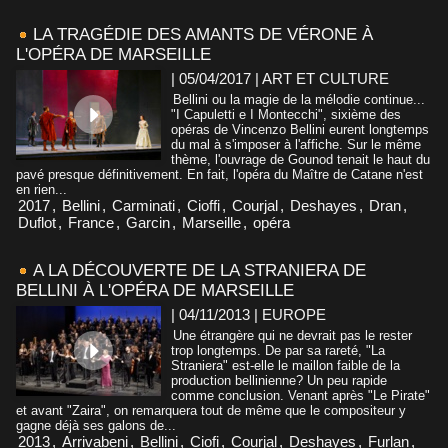
LA TRAGÉDIE DES AMANTS DE VÉRONE À
L'OPÉRA DE MARSEILLE
| 05/04/2017
|
ART ET CULTURE
Bellini ou la magie de la mélodie continue...
"I Capuletti e I Montecchi", sixième des
opéras de Vincenzo Bellini eurent longtemps
du mal à s'imposer à l'affiche. Sur le même
thème, l'ouvrage de Gounod tenait le haut du
pavé presque définitivement. En fait, l'opéra du Maître de Catane n'est
en rien...
2017
,
Bellini
,
Carminati
,
Cioffi
,
Courjal
,
Deshayes
,
Dran
,
Duflot
,
France
,
Garcin
,
Marseille
,
opéra
A LA DÉCOUVERTE DE LA STRANIERA DE
BELLINI À L'OPÉRA DE MARSEILLE
| 04/11/2013
|
EUROPE
Une étrangère qui ne devrait pas le rester
trop longtemps. De par sa rareté, "La
Straniera" est-elle le maillon faible de la
production bellinienne? Un peu rapide
comme conclusion. Venant après "Le Pirate"
et avant "Zaira", on remarquera tout de même que le compositeur y
gagne déjà ses galons de...
2013
,
Arrivabeni
,
Bellini
,
Ciofi
,
Courjal
,
Deshayes
,
Furlan
,