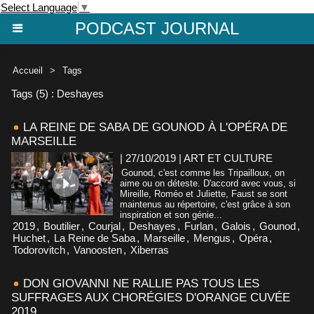
Select Language
▼
PODCAST JOURNAL
Accueil
>
Tags
Tags (5) : Deshayes
LA REINE DE SABA DE GOUNOD À L'OPÉRA DE
MARSEILLE
| 27/10/2019
|
ART ET CULTURE
Gounod, c'est comme les Tripailloux, on
aime ou on déteste. D'accord avec vous, si
Mireille, Roméo et Juliette, Faust se sont
maintenus au répertoire, c'est grâce à son
inspiration et son génie...
2019
,
Boutilier
,
Courjal
,
Deshayes
,
Furlan
,
Galois
,
Gounod
,
Huchet
,
La Reine de Saba
,
Marseille
,
Mengus
,
Opéra
,
Todorovitch
,
Vanoosten
,
Xiberras
DON GIOVANNI NE RALLIE PAS TOUS LES
SUFFRAGES AUX CHORÉGIES D'ORANGE CUVÉE
2019