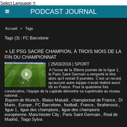
Select Language
▼
PODCAST JOURNAL
Accueil
>
Tags
Tags (3) : FC Barcelone
LE PSG SACRÉ CHAMPION, À TROIS MOIS DE LA
FIN DU CHAMPIONNAT
| 25/03/2016
|
SPORT
A l’issue de la 30ème journée de la ligue 1,
le Paris Saint Germain a remporté le titre
alors qu’il restait 8 journées. C’est un record,
qu’aucune autre équipe n’avait réalisé aussi
tôt en France. Pour la quatrième fois
consécutive, l’équipe de la capitale démontre sa suprématie au niveau
national....
Bayern de Munich
,
Blaise Matuidi
,
championnat de France
,
Di
Mario
,
Europe
,
FC Barcelone
,
football
,
France
,
Ibrahimovic
,
ligue 1
,
ligue des champions
,
ligue des champions
européenne. Manchester City
,
Paris Saint Germain
,
Real de
Madrid
,
Tiago Sylva