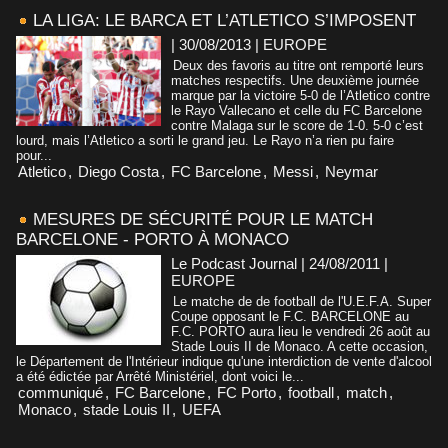
LA LIGA: LE BARCA ET L’ATLETICO S’IMPOSENT
| 30/08/2013
|
EUROPE
Deux des favoris au titre ont remporté leurs
matches respectifs. Une deuxième journée
marque par la victoire 5-0 de l’Atletico contre
le Rayo Vallecano et celle du FC Barcelone
contre Malaga sur le score de 1-0. 5-0 c’est
lourd, mais l’Atletico a sorti le grand jeu. Le Rayo n’a rien pu faire
pour...
Atletico
,
Diego Costa
,
FC Barcelone
,
Messi
,
Neymar
MESURES DE SÉCURITÉ POUR LE MATCH
BARCELONE - PORTO À MONACO
Le Podcast Journal | 24/08/2011
|
EUROPE
Le matche de de football de l'U.E.F.A. Super
Coupe opposant le F.C. BARCELONE au
F.C. PORTO aura lieu le vendredi 26 août au
Stade Louis II de Monaco. A cette occasion,
le Département de l'Intérieur indique qu'une interdiction de vente d'alcool
a été édictée par Arrêté Ministériel, dont voici le...
communiqué
,
FC Barcelone
,
FC Porto
,
football
,
match
,
Monaco
,
stade Louis II
,
UEFA