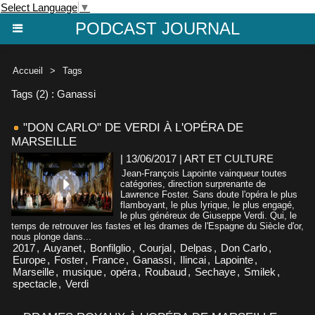
Select Language
▼
PODCAST JOURNAL
Accueil
>
Tags
Tags (2) : Ganassi
"DON CARLO" DE VERDI À L'OPÉRA DE
MARSEILLE
| 13/06/2017
|
ART ET CULTURE
Jean-François Lapointe vainqueur toutes
catégories, direction surprenante de
Lawrence Foster. Sans doute l'opéra le plus
flamboyant, le plus lyrique, le plus engagé,
le plus généreux de Giuseppe Verdi. Qui, le
temps de retrouver les fastes et les drames de l'Espagne du Siècle d'or,
nous plonge dans...
2017
,
Auyanet
,
Bonfilglio
,
Courjal
,
Delpas
,
Don Carlo
,
Europe
,
Foster
,
France
,
Ganassi
,
Ilincai
,
Lapointe
,
Marseille
,
musique
,
opéra
,
Roubaud
,
Sechaye
,
Smilek
,
spectacle
,
Verdi