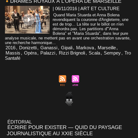
DRAMES ROYAUX À L'OPÉRA DE MARSEILLE
| 06/11/2016
|
ART ET CULTURE
Quand Maria Stuarda et Anna Bolena
revendiquent la couronne d'Angleterre, une
est de trop... La tête sur le billot on n'en
démordra pas. Les partitions d'"Anna
Bolena" et "Maria Stuarda", dans leur pure
analyse musicale, ne mettent pas en avant une orchestration savante,
une recherche harmonique...
2016
,
Donizetti
,
Ganassi
,
Gipali
,
Markova
,
Marseille
,
Massis
,
Opéra
,
Palazzi
,
Rizzi Brignoli
,
Scala
,
Sempey
,
Tro
Santafé
ÉDITORIAL
ÉCRIRE POUR EXISTER — QUID DU PAYSAGE
JOURNALISTIQUE AU XXIE SIÈCLE