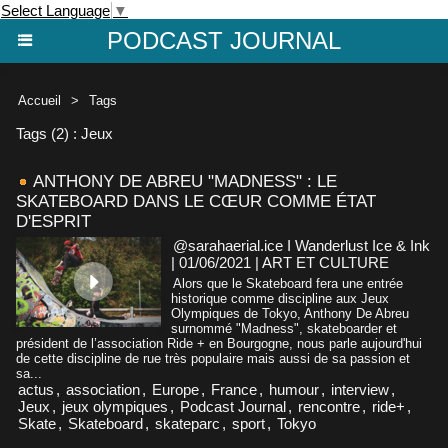
Select Language
▼
PODCAST JOURNAL
Accueil
>
Tags
Tags (2) : Jeux
ANTHONY DE ABREU "MADNESS" : LE
SKATEBOARD DANS LE CŒUR COMME ÉTAT
D'ESPRIT
@sarahaerial.ice I Wanderlust Ice & Ink
| 01/06/2021
|
ART ET CULTURE
Alors que le Skateboard fera une entrée
historique comme discipline aux Jeux
Olympiques de Tokyo, Anthony De Abreu
surnommé "Madness", skateboarder et
président de l’association Ride + en Bourgogne, nous parle aujourd'hui
de cette discipline de rue très populaire mais aussi de sa passion et
sa...
actus
,
association
,
Europe
,
France
,
humour
,
interview
,
Jeux
,
jeux olympiques
,
Podcast Journal
,
rencontre
,
ride+
,
Skate
,
Skateboard
,
skateparc
,
sport
,
Tokyo