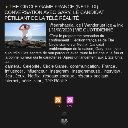
THE CIRCLE GAME FRANCE (NETFLIX) :
CONVERSATION AVEC GARY, LE CANDIDAT
PÉTILLANT DE LA TÉLÉ RÉALITÉ
@sarahaerial.ice I Wanderlust Ice & Ink
| 31/08/2020
|
VIE QUOTIDIENNE
C’est le programme sensation du
confinement : l’édition française de The
Circle Game sur Netflix. Candidat
emblématique de la saison, Gary nous livre
aujourd’hui les secrets de son parcours avec toute la fraîcheur, le fun et
la bonne humeur qui le caractérise. Après un lancement aux États Unis,
au...
caméra
,
Celebrité
,
Circle Game
,
communication
,
France
,
influencer
,
influenceur
,
instagram
,
instagrameuse
,
interview
,
Jeu
,
Jeux
,
Netflix
,
réseaux sociaux
,
réseaux sociaux.
internet
,
série
,
star
,
Télé Réalité