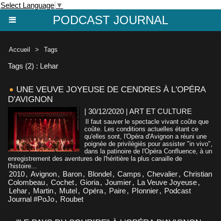
Select Language
▼
PODCAST JOURNAL
Accueil
>
Tags
Tags (2) : Lehar
UNE VEUVE JOYEUSE DE CENDRES À L'OPÉRA
D'AVIGNON
| 30/12/2020
|
ART ET CULTURE
Il faut sauver le spectacle vivant coûte que
coûte. Les conditions actuelles étant ce
qu'elles sont, l'Opéra d'Avignon a réuni une
poignée de privilégiés pour assister "in vivo",
dans la patinoire de l'Opéra Confluence, à un
enregistrement des aventures de l'héritière la plus canaille de
l'histoire...
2010
,
Avignon
,
Baron
,
Blondel
,
Camps
,
Chevalier
,
Christian
Colombeau
,
Cochet
,
Gioria
,
Joumier
,
La Veuve Joyeuse
,
Lehar
,
Martin
,
Mutel
,
Opéra
,
Paire
,
PIonnier
,
Podcast
Journal #PoJo
,
Roubet