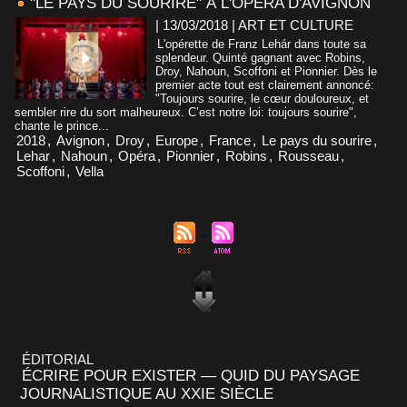
"LE PAYS DU SOURIRE" À L'OPÉRA D'AVIGNON
| 13/03/2018
|
ART ET CULTURE
L'opérette de Franz Lehár dans toute sa
splendeur. Quinté gagnant avec Robins,
Droy, Nahoun, Scoffoni et Pionnier. Dès le
premier acte tout est clairement annoncé:
"Toujours sourire, le cœur douloureux, et
sembler rire du sort malheureux. C’est notre loi: toujours sourire",
chante le prince...
2018
,
Avignon
,
Droy
,
Europe
,
France
,
Le pays du sourire
,
Lehar
,
Nahoun
,
Opéra
,
Pionnier
,
Robins
,
Rousseau
,
Scoffoni
,
Vella
ÉDITORIAL
ÉCRIRE POUR EXISTER — QUID DU PAYSAGE
JOURNALISTIQUE AU XXIE SIÈCLE